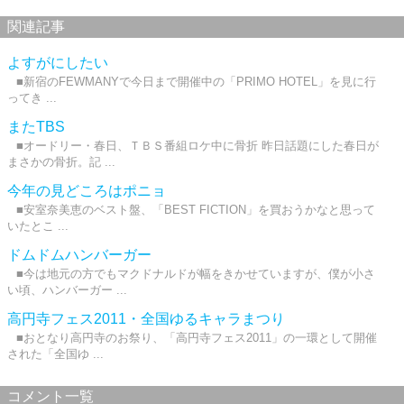
関連記事
よすがにしたい
■新宿のFEWMANYで今日まで開催中の「PRIMO HOTEL」を見に行
ってき ...
またTBS
■オードリー・春日、ＴＢＳ番組ロケ中に骨折 昨日話題にした春日が
まさかの骨折。記 ...
今年の見どころはポニョ
■安室奈美恵のベスト盤、「BEST FICTION」を買おうかなと思って
いたとこ ...
ドムドムハンバーガー
■今は地元の方でもマクドナルドが幅をきかせていますが、僕が小さ
い頃、ハンバーガー ...
高円寺フェス2011・全国ゆるキャラまつり
■おとなり高円寺のお祭り、「高円寺フェス2011」の一環として開催
された「全国ゆ ...
コメント一覧