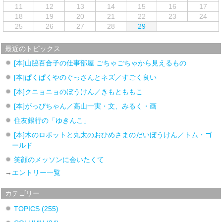
11
12
13
14
15
16
17
18
19
20
21
22
23
24
25
26
27
28
29
最近のトピックス
[本]山脇百合子の仕事部屋 ごちゃごちゃから見えるもの
[本]ぱくぱくやのぐっさんとネズ／すごく良い
[本]クニョニョのぼうけん／きもとももこ
[本]がっぴちゃん／高山一実・文、みるく・画
住友銀行の「ゆきんこ」
[本]木のロボットと丸太のおひめさまのだいぼうけん／トム・ゴ
ールド
笑顔のメッソンに会いたくて
→
エントリー一覧
カテゴリー
TOPICS
(255)