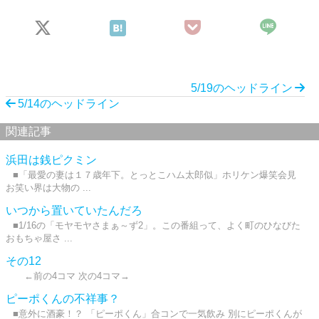
5/19のヘッドライン
5/14のヘッドライン
関連記事
浜田は銭ピクミン
■「最愛の妻は１７歳年下。とっとこハム太郎似」ホリケン爆笑会見
お笑い界は大物の ...
いつから置いていたんだろ
■1/16の「モヤモヤさまぁ～ず2」。この番組って、よく町のひなびた
おもちゃ屋さ ...
その12
←前の4コマ 次の4コマ→
ピーポくんの不祥事？
■意外に酒豪！？ 「ピーポくん」合コンで一気飲み 別にピーポくんが