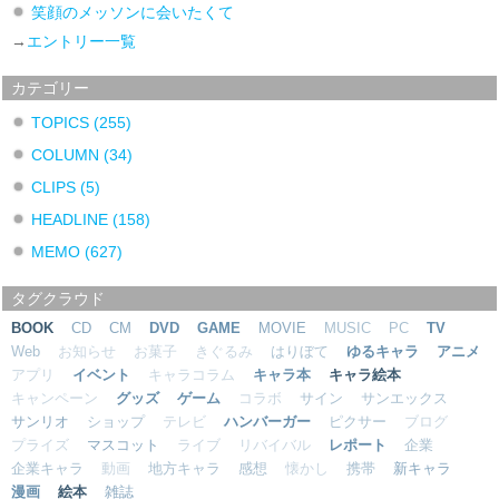
笑顔のメッソンに会いたくて
→
エントリー一覧
カテゴリー
TOPICS
(255)
COLUMN
(34)
CLIPS
(5)
HEADLINE
(158)
MEMO
(627)
タグクラウド
BOOK
CD
CM
DVD
GAME
MOVIE
MUSIC
PC
TV
Web
お知らせ
お菓子
きぐるみ
はりぼて
ゆるキャラ
アニメ
アプリ
イベント
キャラコラム
キャラ本
キャラ絵本
キャンペーン
グッズ
ゲーム
コラボ
サイン
サンエックス
サンリオ
ショップ
テレビ
ハンバーガー
ピクサー
ブログ
プライズ
マスコット
ライブ
リバイバル
レポート
企業
企業キャラ
動画
地方キャラ
感想
懐かし
携帯
新キャラ
漫画
絵本
雑誌