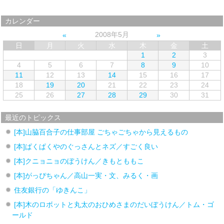
カレンダー
2008年5月
日
月
火
水
木
金
土
1
2
3
4
5
6
7
8
9
10
11
12
13
14
15
16
17
18
19
20
21
22
23
24
25
26
27
28
29
30
31
最近のトピックス
[本]山脇百合子の仕事部屋 ごちゃごちゃから見えるもの
[本]ぱくぱくやのぐっさんとネズ／すごく良い
[本]クニョニョのぼうけん／きもとももこ
[本]がっぴちゃん／高山一実・文、みるく・画
住友銀行の「ゆきんこ」
[本]木のロボットと丸太のおひめさまのだいぼうけん／トム・ゴ
ールド