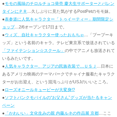
●
モモの風味のチロルチョコ発売 慶大生サポーターとバレン
タインにＰＲ
…久しぶりに見た気がするPostPetのモモ妹。
●
表参道に人気キャラクター「トゥイーティー」期間限定シ
ョップ
…2/6オープンで17日まで。
●
ウィズ、自社キャラクター使ったおもちゃ
…「プープーキ
ッズ」という名前のキャラ。テレビ東京系で放送されている
「ファイテンション☆スクール」
の中でアニメも放送されて
いるみたいです。
●
人気キャラクター、アジアの民族衣装で…ＵＳＪ
…日本に
あるアメリカ映画のテーマパークでチャイナ服着たキャラク
ターがお出迎え、という混沌っぷりがUSJのいいところ。
●
ローズオニールキューピーが大変身!?
●
ソフトバンクモバイルの“お父さん"グッズが当たるキャン
ペーン
●
「かわいい」文化生みの親 内藤ルネの作品展 京都
…ここ