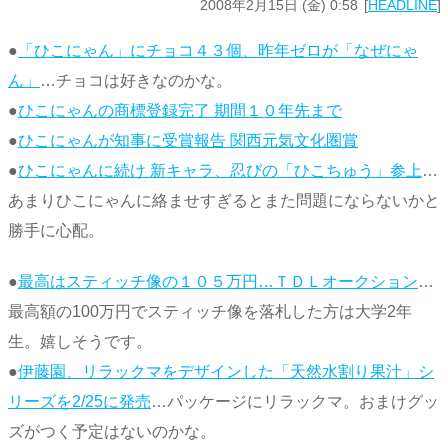
2008年2月15日 (金) 0:58
HEADLINE
●
「ひこにゃん」にチョコ４３個、昨年ゼロが「なぜにゃ
ん」
…チョコは好きなのかな。
●
ひこにゃんの商標登録完了 期間１０年先まで
●
ひこにゃんが知事に受賞報告 関西元気文化圏賞
●
ひこにゃんに続け 新キャラ、忍びの「ひこちゅう」参上
…
あまりひこにゃんに絡ませすぎるとまた問題にならないかと
勝手に心配。
●
最高はスティッチ像の１０５万円…ＴＤＬオークション
…
最高額の100万円でスティッチ像を落札した方は大学2年
生。嬉しそうです。
●
伊藤園、リラックマをデザインした「天然水割り果汁」シ
リーズを2/25に発売
…パッケージにリラックマ。おまけグッ
ズがつく予定はないのかな。