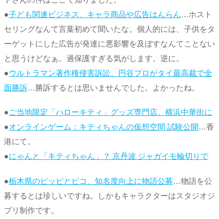
●
子ども関連ビジネス、キャラ商品や広告はんらん
…ホスト
セリングなんて言葉初めて聞いたな。個人的には、子供をタ
ーゲットにした広告が発達に悪影響を及ぼすなんてことない
と思うけどなぁ。過保護すぎる気がします。逆に。
●
ウルトラマン著作権侵害訴訟、円谷プロがタイ最高裁で全
面勝訴
…勝訴するとは思いませんでした。よかったね。
●
ご当地限定「ハローキティ」グッズ専門店、横浜中華街に
●
オンラインゲーム：キティちゃんの仮想空間 試験公開
…香
港にて。
●
にゃんと「キティちゃん」？ 京丹波 ジャガイモ輪切りで
●
栃木県のピッピとピコ、知名度向上に物語公募
…物語を公
募するとは珍しいですね。しかもキャラクターはスタジオジ
ブリ制作です。