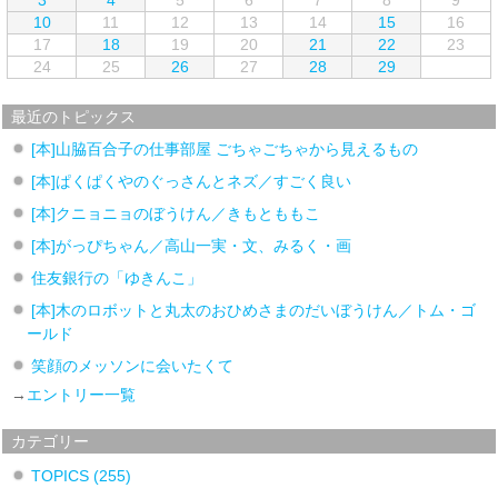
10
11
12
13
14
15
16
17
18
19
20
21
22
23
24
25
26
27
28
29
最近のトピックス
[本]山脇百合子の仕事部屋 ごちゃごちゃから見えるもの
[本]ぱくぱくやのぐっさんとネズ／すごく良い
[本]クニョニョのぼうけん／きもとももこ
[本]がっぴちゃん／高山一実・文、みるく・画
住友銀行の「ゆきんこ」
[本]木のロボットと丸太のおひめさまのだいぼうけん／トム・ゴ
ールド
笑顔のメッソンに会いたくて
→
エントリー一覧
カテゴリー
TOPICS
(255)