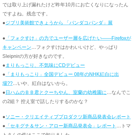
では取り上げ漏れたけど昨年10月にお亡くなりになったん
ですよね。残念です。
●
ジブリ美術館できょうから 「パンダコパンダ」展
●
「フォクすけ」の力でユーザー層を広げたい――Firefoxが
キャンペーン
…フォクすけはかわいいけど、やっぱり
Sleipnirの方が好きなのです。
●
まりもっこり、不気味にCDデビュー
●
「まりもっこり」全国デビュー 08年のNHK紅白に出
場??
…いや、紅白はないから。
●
日ハムのＢＢ君とクーちやん、室蘭の幼稚園に
…なんでこ
の2組？ 控え室で話したりするのかな？
●
ソニー・クリエイティブプロダクツ新商品発表会レポート
●
「セキグチ＆サン・アロー新商品発表会」レポート
…トマ
トさんの件はここで知りました。