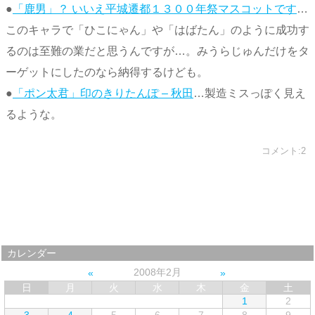
●
「鹿男」？ いいえ平城遷都１３００年祭マスコットです
…
このキャラで「ひこにゃん」や「はばたん」のように成功す
るのは至難の業だと思うんですが…。みうらじゅんだけをタ
ーゲットにしたのなら納得するけども。
●
「ポン太君」印のきりたんぽ – 秋田
…製造ミスっぽく見え
るような。
コメント:2
カレンダー
2008年2月
日
月
火
水
木
金
土
1
2
3
4
5
6
7
8
9