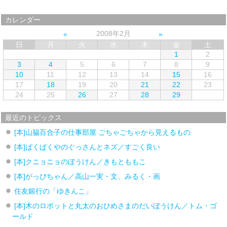
カレンダー
2008年2月
日
月
火
水
木
金
土
1
2
3
4
5
6
7
8
9
10
11
12
13
14
15
16
17
18
19
20
21
22
23
24
25
26
27
28
29
最近のトピックス
[本]山脇百合子の仕事部屋 ごちゃごちゃから見えるもの
[本]ぱくぱくやのぐっさんとネズ／すごく良い
[本]クニョニョのぼうけん／きもとももこ
[本]がっぴちゃん／高山一実・文、みるく・画
住友銀行の「ゆきんこ」
[本]木のロボットと丸太のおひめさまのだいぼうけん／トム・ゴ
ールド