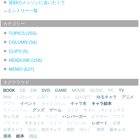
笑顔のメッソンに会いたくて
→
エントリー一覧
カテゴリー
TOPICS
(255)
COLUMN
(34)
CLIPS
(5)
HEADLINE
(158)
MEMO
(627)
タグクラウド
BOOK
CD
CM
DVD
GAME
MOVIE
MUSIC
PC
TV
Web
お知らせ
お菓子
きぐるみ
はりぼて
ゆるキャラ
アニメ
アプリ
イベント
キャラコラム
キャラ本
キャラ絵本
キャンペーン
グッズ
ゲーム
コラボ
サイン
サンエックス
サンリオ
ショップ
テレビ
ハンバーガー
ピクサー
ブログ
プライズ
マスコット
ライブ
リバイバル
レポート
企業
企業キャラ
動画
地方キャラ
感想
懐かし
携帯
新キャラ
漫画
絵本
雑誌