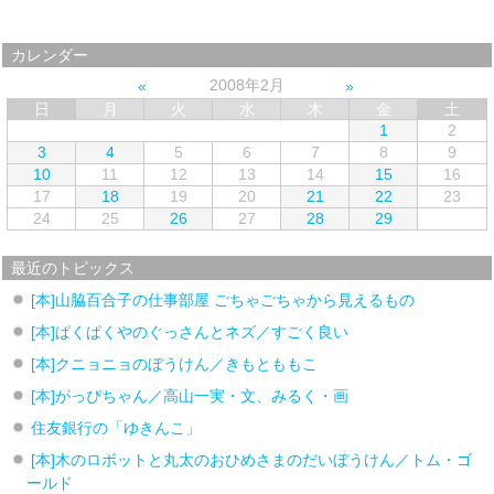
カレンダー
2008年2月
日
月
火
水
木
金
土
1
2
3
4
5
6
7
8
9
10
11
12
13
14
15
16
17
18
19
20
21
22
23
24
25
26
27
28
29
最近のトピックス
[本]山脇百合子の仕事部屋 ごちゃごちゃから見えるもの
[本]ぱくぱくやのぐっさんとネズ／すごく良い
[本]クニョニョのぼうけん／きもとももこ
[本]がっぴちゃん／高山一実・文、みるく・画
住友銀行の「ゆきんこ」
[本]木のロボットと丸太のおひめさまのだいぼうけん／トム・ゴ
ールド