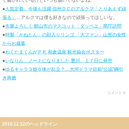
く書かれているけどいつも届いてないよね。
●
人気定着、今後も活躍 信州ＤＣのアルクマ「とりあえず頑
張る」
…アルクマは僕も好きなので頑張ってほしいな。
●
先輩よろしく 館山市のマスコット「ダッペエ」県庁訪問
●
特製「かねたん」の顔入りリンゴ 「大ファン」山形の女性
からお歳暮
●
わくたまくんがＰＲ 和倉温泉 観光協会ポスター
●
いなりん、ノートになりました 豊川、１７日に発売
●
ゆるキャラ３姫６体が乱立？…大河ドラマ目前“公認”綱引
き再燃
コメント:0
2010.12.12のヘッドライン