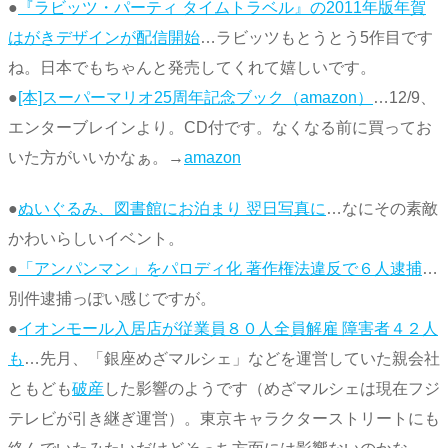
●
『ラビッツ・パーティ タイムトラベル』の2011年版年賀
はがきデザインが配信開始
…ラビッツもとうとう5作目です
ね。日本でもちゃんと発売してくれて嬉しいです。
●
[本]スーパーマリオ25周年記念ブック（amazon）
…12/9、
エンターブレインより。CD付です。なくなる前に買ってお
いた方がいいかなぁ。→
amazon
●
ぬいぐるみ、図書館にお泊まり 翌日写真に
…なにその素敵
かわいらしいイベント。
●
「アンパンマン」をパロディ化 著作権法違反で６人逮捕
…
別件逮捕っぽい感じですが。
●
イオンモール入居店が従業員８０人全員解雇 障害者４２人
も
…先月、「銀座めざマルシェ」などを運営していた親会社
ともども
破産
した影響のようです（めざマルシェは現在フジ
テレビが引き継ぎ運営）。東京キャラクターストリートにも