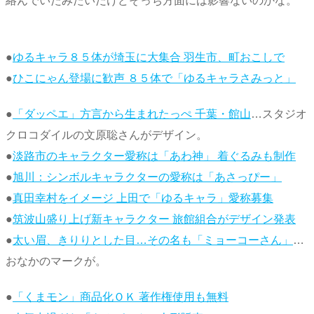
絡んでいたみたいだけどそっち方面には影響ないのかな。
●
ゆるキャラ８５体が埼玉に大集合 羽生市、町おこしで
●
ひこにゃん登場に歓声 ８５体で「ゆるキャラさみっと」
●
「ダッペエ」方言から生まれたっぺ 千葉・館山
…スタジオ
クロコダイルの文原聡さんがデザイン。
●
淡路市のキャラクター愛称は「あわ神」 着ぐるみも制作
●
旭川：シンボルキャラクターの愛称は「あさっぴー」
●
真田幸村をイメージ 上田で「ゆるキャラ」愛称募集
●
筑波山盛り上げ新キャラクター 旅館組合がデザイン発表
●
太い眉、きりりとした目…その名も「ミョーコーさん」
…
おなかのマークが。
●
「くまモン」商品化ＯＫ 著作権使用も無料