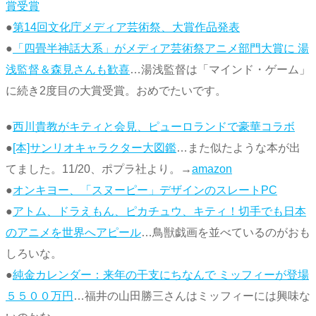
賞受賞
●
第14回文化庁メディア芸術祭、大賞作品発表
●
「四畳半神話大系」がメディア芸術祭アニメ部門大賞に 湯
浅監督＆森見さんも歓喜
…湯浅監督は「マインド・ゲーム」
に続き2度目の大賞受賞。おめでたいです。
●
西川貴教がキティと会見、ピューロランドで豪華コラボ
●
[本]サンリオキャラクター大図鑑
…また似たような本が出
てました。11/20、ポプラ社より。→
amazon
●
オンキヨー、「スヌーピー」デザインのスレートPC
●
アトム、ドラえもん、ピカチュウ、キティ！切手でも日本
のアニメを世界へアピール
…鳥獣戯画を並べているのがおも
しろいな。
●
純金カレンダー：来年の干支にちなんで ミッフィーが登場
５５００万円
…福井の山田勝三さんはミッフィーには興味な