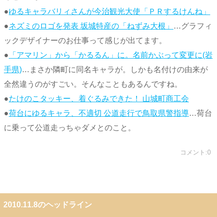
●
ゆるキャラバリィさんが今治観光大使「ＰＲするけんね」
●
ネズミのロゴを発表 坂城特産の「ねずみ大根」
…グラフィ
ックデザイナーのお仕事って感じが出てます。
●
「アマリン」から「かるるん」に。名前かぶって変更に(岩
手県)
…まさか隣町に同名キャラが。しかも名付けの由来が
全然違うのがすごい。そんなこともあるんですね。
●
たけのこタッキー、着ぐるみできた！ 山城町商工会
●
荷台にゆるキャラ、不適切 公道走行で鳥取県警指導
…荷台
に乗って公道走っちゃダメとのこと。
コメント:0
2010.11.8のヘッドライン