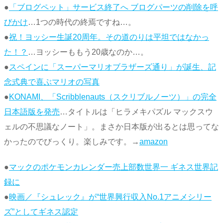
●
「ブログペット」サービス終了へ ブログパーツの削除を呼
びかけ
…1つの時代の終焉ですね…。
●
祝！ヨッシー生誕20周年。その道のりは平坦ではなかっ
た！？
…ヨッシーももう20歳なのか…。
●
スペインに「スーパーマリオブラザーズ通り」が誕生、記
念式典で喜ぶマリオの写真
●
KONAMI、「Scribblenauts（スクリブルノーツ）」の完全
日本語版を発売
…タイトルは「ヒラメキパズル マックスウ
ェルの不思議なノート」。まさか日本版が出るとは思ってな
かったのでびっくり。楽しみです。→
amazon
●
マックのポケモンカレンダー売上部数世界一 ギネス世界記
録に
●
映画／『シュレック』が“世界興行収入No.1アニメシリー
ズ”としてギネス認定