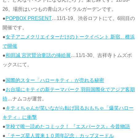
26、場所はいつもの青山スパイラルガーデンです。
●
POPBOX PRESENT
…11/1-19、渋谷ロフトにて。6回目の
開催です。
●
女子アニメクリエイターだけのトークイベント 新宿、横浜
で開催
●
和田誠 宮沢賢治童話の挿絵展
…11/1-30、吉祥寺トムズボ
ックスにて。
●
国際的スター「ハローキティ」が売れる秘密
●
お台場にキティの新テーマパーク 羽田国際化でアジア客期
待
…ナムコが運営。
●
キティちゃんが笑いながら転げ回るおもちゃ「爆笑ハロー
キティ」に衝撃
●
学校で唯一読めたコミック！ 『エスパークス』今昔物語
●
「チーズ星人渡来１０周年記念」カップヌードル