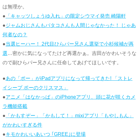
は無理か。
●
「キャッツしょうゆ入れ」の限定シウマイ発売 崎陽軒
●
ジャムおじさんもバタコさんも人間じゃなかった！ じゃあ
何者なの？
●
当選ヒーハー！ 2代目ひらパー兄さん選挙で小杉候補が再
選
…密かに気になってたけど再選かぁ。吉田がかわいそうな
ので副ひらパー兄さんに任命してあげてほしいです。
●
あの「ポー」がiPadアプリになって帰ってきた! 「ストレ
イシープ ポーのクリスマス」
●
アニメ「はなかっぱ」のiPhoneアプリ、頭に花が咲くカメ
ラ機能搭載
●
「かもすぞー」「かもして！」mixiアプリ「もやしもん」
がかわいすぎる件
●
キモかわいいあいつ ｢GREE｣に登場