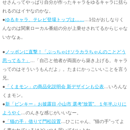
せさんってやっぱり自分が作ったキャラをゆるキャラに括ら
れるのはイヤなのかな。
●
ゆるキャラ、テレビ登場トップは……
…1位がおしなりく
んなのは関東ローカル番組の分が上乗せされてるからじゃな
いかなぁ。
●
ノッポンに直撃！「ぶっちゃけソラカラちゃんのことどう
思ってる？」
…「自己と他者が両面から築き上げる。キャラ
ってのはそういうもんだよ」。たまにかっこいいことを言う
兄。
●
「くまモン」の商品化説明会 新デザインも公表
…いろんな
くまモン。
●
新「ピンキー」お披露目 小山市 選考“放置”、１年半ぶりに
ようやく
…のんきな感じがいいなー。
●
「猫の手」借りて門松設置
…ひこにゃん、”猫の手”ってよ