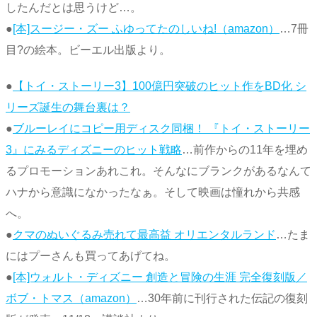
したんだとは思うけど…。
●
[本]スージー・ズー ふゆってたのしいね!（amazon）
…7冊
目?の絵本。ビーエル出版より。
●
【トイ・ストーリー3】100億円突破のヒット作をBD化 シ
リーズ誕生の舞台裏は？
●
ブルーレイにコピー用ディスク同梱！ 『トイ・ストーリー
3』にみるディズニーのヒット戦略
…前作からの11年を埋め
るプロモーションあれこれ。そんなにブランクがあるなんて
ハナから意識になかったなぁ。そして映画は憧れから共感
へ。
●
クマのぬいぐるみ売れて最高益 オリエンタルランド
…たま
にはプーさんも買ってあげてね。
●
[本]ウォルト・ディズニー 創造と冒険の生涯 完全復刻版／
ボブ・トマス（amazon）
…30年前に刊行された伝記の復刻