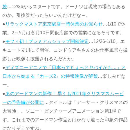
袋
…12/26からスタートです。ドーナツは現物の場合もある
のか。引換券だったらいいんだけどな～。
●
リラックマストア東京駅店一時休業のお知らせ
…1/10で休
業。2～5月は各月10日間仮店舗での営業になるそうです。
●
モフィ初！プレミアムショップ開催決定
…12/26-1/10、エ
キュート立川にて開催。コンドウアキさんのお仕事風景を撮
影した映像も披露されるんだとか。
●
ディズニーアニメで「日本ってちょっとヤバイかも…」と
日本から始まる『カーズ2』の特報映像が解禁
…楽しみだな
ー。
●
あのアードマンの新作！ 早くも2011年クリスマスムービ
ーの予告編が公開に
…タイトルは「アーサー・クリスマスの
大冒険」。ソニー・ピクチャーズアニメーション第1弾で
す。これまでのアードマン作品とはかなり違った印象の作品
になりそうですね。