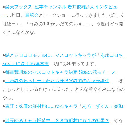
●
楽天ブックス: 絵本チャンネル 岩井俊雄さんインタビュ
ー
…昨日、
展覧会
とトークショーに行ってきました（詳しく
は後日）。「うみの100かいだてのいえ」…、今度はどう開
く本になるかな。
●
鮎とシロコロモデルに、マスコットキャラが「あゆコロち
ゃん」に決まる/厚木市
…頭にあゆ乗ってます。
●
都電荒川線のマスコットキャラ決定 沿線の花モチーフ
●
「わ鉄のわっしー」わたらせ渓谷鉄道のキャラ誕生
…「ぼ
ぉぉっとしているだけ」に笑った。どんな着ぐるみになるの
やら。
●
東証：株価の好材料に…ゆるキャラ「あろーずくん」始動
●
埼玉ゆるキャラ増殖中、３８市町村に５１の効果？
…やな