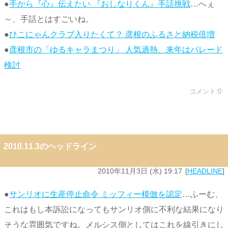
●
手から『心』伝えたい 『おしなりくん』手話挑戦
…へぇ
～、手話とはすごいね。
●
ひこにゃんクラブ入りたくて？ 彦根のふるさと納税倍増
●
彦根市の「ゆるキャラまつり」 人気過熱、来年はパレード
検討
コメント:0
2010.11.3のヘッドライン
2010年11月3日 (水) 19:17
HEADLINE
●
サンリオに生産停止命令 ミッフィー模倣を認定
…ふーむ、
これはもし本訴訟になってもサンリオ側に不利な結果になり
そうな雰囲気ですね。メルシス側としてはこれを線引きにし