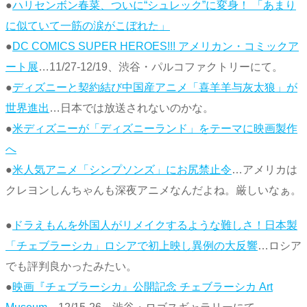
●
ハリセンボン春菜、ついに“シュレック”に変身！ 「あまり
に似ていて一筋の涙がこぼれた」
●
DC COMICS SUPER HEROES!!! アメリカン・コミックア
ート展
…11/27-12/19、渋谷・パルコファクトリーにて。
●
ディズニーと契約結び中国産アニメ「喜羊羊与灰太狼」が
世界進出
…日本では放送されないのかな。
●
米ディズニーが「ディズニーランド」をテーマに映画製作
へ
●
米人気アニメ「シンプソンズ」にお尻禁止令
…アメリカは
クレヨンしんちゃんも深夜アニメなんだよね。厳しいなぁ。
●
ドラえもんを外国人がリメイクするような難しさ！日本製
「チェブラーシカ」ロシアで初上映し異例の大反響
…ロシア
でも評判良かったみたい。
●
映画『チェブラーシカ』公開記念 チェブラーシカ Art