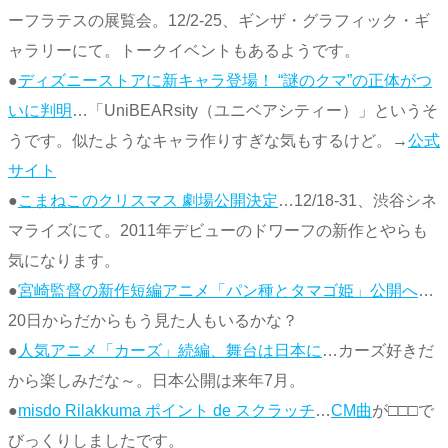
ーフラテスの展覧会。12/2-25、ギンザ・グラフィック・ギ
ャラリーにて。トークイベントもあるようです。
●
ディズニーストアに新キャラ登場！ “謎のクマ”の正体がつ
いに判明
…「UniBEARsity（ユニベアシティー）」というそ
うです。似たようなキャラ作りすぎな気もするけど。→
公式
サイト
●
こまねこのクリスマス 劇場公開決定
…12/18-31、渋谷シネ
マライズにて。2011年デビューのドワーフの新作とやらも
気になります。
●
宮崎監督の新作短編アニメ「パン種とタマゴ姫」公開へ
…
20日からだからもう見た人もいるかな？
●
人気アニメ「カーズ」続編、舞台は日本に
…カーズ好きだ
から楽しみだな～。日本公開は来年7月。
●
misdo Rilakkuma ポイント de スクラッチ
…
CM曲
が□□□で
びっくりしましたです。