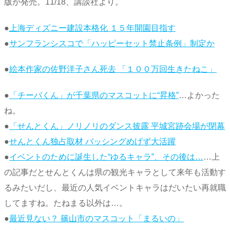
版が発売。11/18、講談社より。
●
上海ディズニー建設本格化 １５年開園目指す
●
サンフランシスコで「ハッピーセット禁止条例」制定か
●
絵本作家の佐野洋子さん死去 「１００万回生きたねこ」
●
「チーバくん」が千葉県のマスコットに“昇格”
…よかった
ね。
●
「せんとくん」ノリノリのダンス披露 平城宮跡会場が閉幕
●
せんとくん独占取材 バッシングめげず大活躍
●
イベントのために誕生した“ゆるキャラ”、その後は…
…上
の記事だとせんとくんは県の観光キャラとして来年も活動す
るみたいだし、最近の人気イベントキャラはだいたい再就職
してますね。たねまる以外は…。
●
最近見ない？ 篠山市のマスコット「まるいの」