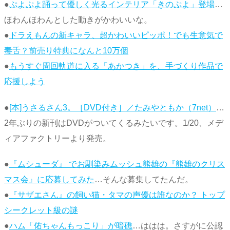
●
ぷよぷよ踊って優しく光るインテリア「きのぷよ」登場
…
ほわんほわんとした動きがかわいいな。
●
ドラえもんの新キャラ、超かわいいピッポ！でも生意気で
毒舌？前売り特典になんと10万個
●
もうすぐ周回軌道に入る「あかつき」を、手づくり作品で
応援しよう
●
[本]うさるさん3。［DVD付き］／たみやともか（7net）
…
2年ぶりの新刊はDVDがついてくるみたいです。1/20、メデ
ィアファクトリーより発売。
●
『ムシューダ』 でお馴染みムッシュ熊雄の『熊雄のクリス
マス会』に応募してみた
…そんな募集してたんだ。
●
『サザエさん』の飼い猫・タマの声優は誰なのか？ トップ
シークレット級の謎
●
ハム「佑ちゃんもっこり」が暗礁
…ははは。さすがに公認