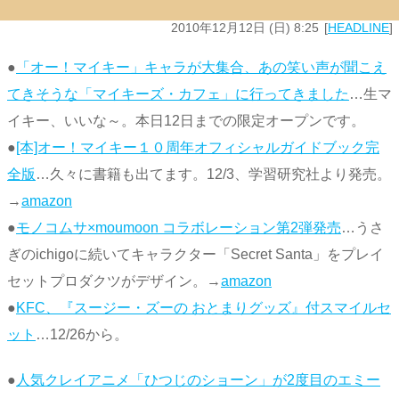
2010年12月12日 (日) 8:25
HEADLINE
●
「オー！マイキー」キャラが大集合、あの笑い声が聞こえ
てきそうな「マイキーズ・カフェ」に行ってきました
…生マ
イキー、いいな～。本日12日までの限定オープンです。
●
[本]オー！マイキー１０周年オフィシャルガイドブック完
全版
…久々に書籍も出てます。12/3、学習研究社より発売。
→
amazon
●
モノコムサ×moumoon コラボレーション第2弾発売
…うさ
ぎのichigoに続いてキャラクター「Secret Santa」をプレイ
セットプロダクツがデザイン。→
amazon
●
KFC、『スージー・ズーの おとまりグッズ』付スマイルセ
ット
…12/26から。
●
人気クレイアニメ「ひつじのショーン」が2度目のエミー