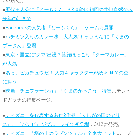
いのかな。
●
歴代主人公に「どーもくん」が50変化 初回の井伊直弼から
来年の江まで
●
Facebookの人気者『どーもくん』：ゲームも展開
●
ハチミツ入りのカレー味！大人気“キャラまん”に「くまの
プーさん」登場
●
東京・国立に“クマ”出没？笑顔ほっこり「クーマカレー」
が人気
●
あっ、ピカチュウだ！ 人気キャラクターが続々 ＮＹの空
に舞う
●
映画「チェブラーシカ」「くまのがっこう」特集
…テレビ
ドガッチの特集ページ。
●
ディズニーを代表する名作2作品 『ふしぎの国のアリ
ス』、『バンビ』がブルーレイで初登場
…3/12に発売。
●
ディズニー「塔の上のラプンツェル」全米大ヒット
…「プ