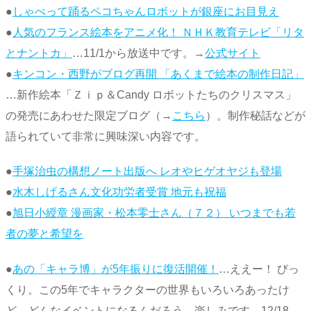
●
しゃべって踊るペコちゃんロボットが銀座にお目見え
●
人気のフランス絵本をアニメ化！ ＮＨＫ教育テレビ「リタ
とナントカ」
…11/1から放送中です。→
公式サイト
●
キンコン・西野がブログ再開 「あくまで絵本の制作日記」
…新作絵本「Ｚｉｐ＆Candy ロボットたちのクリスマス」
の発売にあわせた限定ブログ（→
こちら
）。制作秘話などが
語られていて非常に興味深い内容です。
●
手塚治虫の構想ノート出版へ レオやヒゲオヤジも登場
●
水木しげるさん文化功労者受賞 地元も祝福
●
旭日小綬章 漫画家・松本零士さん（７２） いつまでも若
者の夢と希望を
●
あの「キャラ博」が5年振りに復活開催！
…ええー！ びっ
くり。この5年でキャラクターの世界もいろいろあったけ
ど、どんなイベントになるんだろう。楽しみです。12/18-