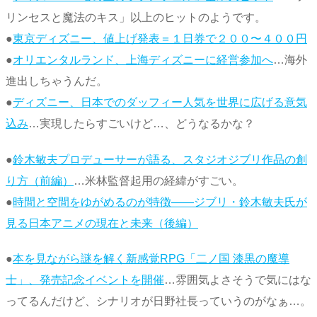
リンセスと魔法のキス」以上のヒットのようです。
●
東京ディズニー、値上げ発表＝１日券で２００〜４００円
●
オリエンタルランド、上海ディズニーに経営参加へ
…海外
進出しちゃうんだ。
●
ディズニー、日本でのダッフィー人気を世界に広げる意気
込み
…実現したらすごいけど…、どうなるかな？
●
鈴木敏夫プロデューサーが語る、スタジオジブリ作品の創
り方（前編）
…米林監督起用の経緯がすごい。
●
時間と空間をゆがめるのが特徴――ジブリ・鈴木敏夫氏が
見る日本アニメの現在と未来（後編）
●
本を見ながら謎を解く新感覚RPG「二ノ国 漆黒の魔導
士」、発売記念イベントを開催
…雰囲気よさそうで気にはな
ってるんだけど、シナリオが日野社長っていうのがなぁ…。