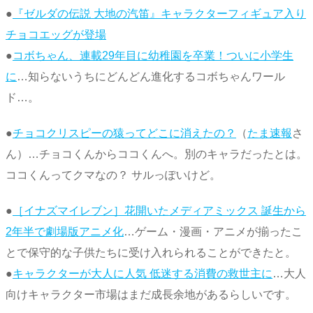
●
『ゼルダの伝説 大地の汽笛』キャラクターフィギュア入り
チョコエッグが登場
●
コボちゃん、連載29年目に幼稚園を卒業！ついに小学生
に
…知らないうちにどんどん進化するコボちゃんワール
ド…。
●
チョコクリスピーの猿ってどこに消えたの？
（
たま速報
さ
ん）…チョコくんからココくんへ。別のキャラだったとは。
ココくんってクマなの？ サルっぽいけど。
●
［イナズマイレブン］花開いたメディアミックス 誕生から
2年半で劇場版アニメ化
…ゲーム・漫画・アニメが揃ったこ
とで保守的な子供たちに受け入れられることができたと。
●
キャラクターが大人に人気 低迷する消費の救世主に
…大人
向けキャラクター市場はまだ成長余地があるらしいです。