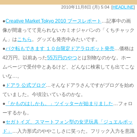
2010年11月8日 (月) 5:04
HEADLINE
●
Creative Market Tokyo 2010 ブースレポート
…記事中の画
像が間違ってて見られないカミオジャパンの「くちチャック
ん」は
こちら
。グッズも発売中みたいです。
●
バク転もできます １０台限定ドアラロボット発売
…価格は
42万円。以前あった
55万円のやつ
とは別物なのかな。ホー
ムページで受付中とあるけど、どんなに検索しても出てこな
いな…。
●
ドアラ 公式ブログ
…そんなドアラさんですがブログを始め
ていました。今頃泣いているのかな。
●
「かものはしかも。」ツイッターが始まりました
…フォロ
ーするかも。
●
セガトイズ、スマートフォン型の女児玩具「ジュエルポッ
ド」
…入力形式のややこしさに笑った。フリック入力を意識