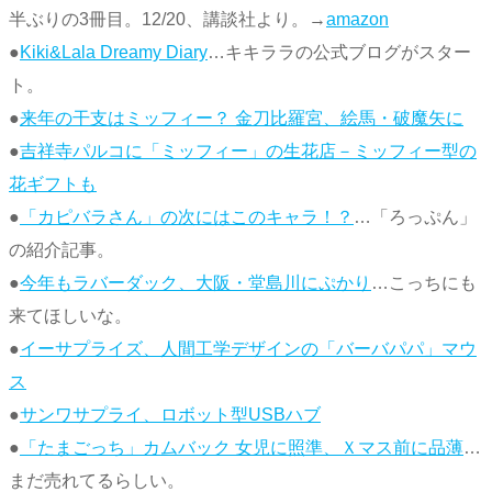
半ぶりの3冊目。12/20、講談社より。→
amazon
●
Kiki&Lala Dreamy Diary
…キキララの公式ブログがスター
ト。
●
来年の干支はミッフィー？ 金刀比羅宮、絵馬・破魔矢に
●
吉祥寺パルコに「ミッフィー」の生花店－ミッフィー型の
花ギフトも
●
「カピバラさん」の次にはこのキャラ！？
…「ろっぷん」
の紹介記事。
●
今年もラバーダック、大阪・堂島川にぷかり
…こっちにも
来てほしいな。
●
イーサプライズ、人間工学デザインの「バーバパパ」マウ
ス
●
サンワサプライ、ロボット型USBハブ
●
「たまごっち」カムバック 女児に照準、Ｘマス前に品薄
…
まだ売れてるらしい。