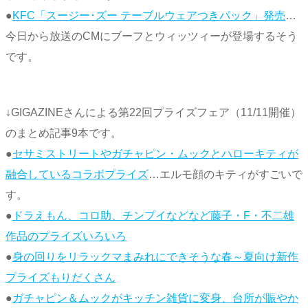
●
KFC「スージー･ズー テーブルウェアつきパック」発売
…
今日から放送のCMにブーフとウィッツィーが登場するそう
です。
↓GIGAZINEさんによる第22回プライズフェア（11/11開催）
のまとめ記事9本です。
●
セサミストリートやガチャピン・ムックとハローキティが
融合しているコラボプライズ
…エルモ顔のキティがすごいで
す。
●
ドラえもん、コロ助、チンプイなどなど藤子・F・不二雄
作品のプライズいろいろ
●
身の回りをリラックマまみれにできそうな春～夏向け新作
プライズもりだくさん
●
ガチャピン＆ムックがキッチン雑貨に変身、台所が賑やか