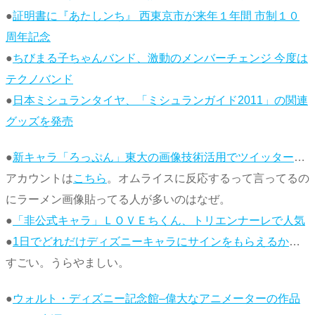
●
証明書に『あたしンち』 西東京市が来年１年間 市制１０
周年記念
●
ちびまる子ちゃんバンド、激動のメンバーチェンジ 今度は
テクノバンド
●
日本ミシュランタイヤ、「ミシュランガイド2011」の関連
グッズを発売
●
新キャラ「ろっぷん」東大の画像技術活用でツイッター
…
アカウントは
こちら
。オムライスに反応するって言ってるの
にラーメン画像貼ってる人が多いのはなぜ。
●
「非公式キャラ」ＬＯＶＥちくん、トリエンナーレで人気
●
1日でどれだけディズニーキャラにサインをもらえるか
…
すごい。うらやましい。
●
ウォルト・ディズニー記念館–偉大なアニメーターの作品