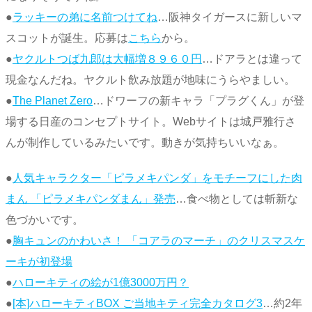
●
ラッキーの弟に名前つけてね
…阪神タイガースに新しいマ
スコットが誕生。応募は
こちら
から。
●
ヤクルトつば九郎は大幅増８９６０円
…ドアラとは違って
現金なんだね。ヤクルト飲み放題が地味にうらやましい。
●
The Planet Zero
…ドワーフの新キャラ「プラグくん」が登
場する日産のコンセプトサイト。Webサイトは城戸雅行さ
んが制作しているみたいです。動きが気持ちいいなぁ。
●
人気キャラクター「ピラメキパンダ」をモチーフにした肉
まん 「ピラメキパンダまん」発売
…食べ物としては斬新な
色づかいです。
●
胸キュンのかわいさ！ 「コアラのマーチ」のクリスマスケ
ーキが初登場
●
ハローキティの絵が1億3000万円？
●
[本]ハローキティBOX ご当地キティ完全カタログ3
…約2年