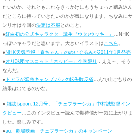
たいのか、それともこれをきっかけにもうちょっと踏み込ん
だところに持っていきたいのかが気になります。ちなみにサ
ンリオは今回の
決定は不服
とのこと。
●
紅白初の公式キャラクター誕生『ウタ♪ウッキー』
…NHK
っぽいキャラだと思います。大きいイラストは
こちら
。
●
NHK天気予報「春ちゃん」のぬいぐるみが2011年1月発売
●
オリ球団マスコット「ネッピー」今季限り
…ええ～、そう
なんだ。
●
ドアラが緊急キャンプ バック転失敗反省
…んで山ごもりの
結果は出てるのかな。
●
[雑誌]spoon. 12月号、「チェブラーシカ」中村誠監督イン
タビュー
…このインタビュー読んで期待値が一気に上がりま
した。楽しみです。
●
au、劇場映画「チェブラーシカ」のキャンペーン