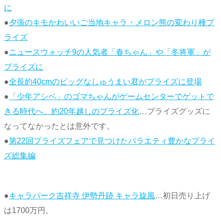
に
●
夕張のキモかわいいご当地キャラ・メロン熊の変わり種プ
ライズ
●
ニュースウォッチ9の人気者「春ちゃん」や「冬将軍」が
プライズに
●
全長約40cmのビッグなしゅうまい君がプライズに登場
●
「少年アシベ」のゴマちゃんがゲームセンターでゲットで
きる時代へ、約20年越しのプライズ化
…プライズグッズに
なってなかったとは意外です。
●
第22回プライズフェアで見つけたバラエティ豊かなプライ
ズ総集編
●
キャラパーク吉祥寺 伊勢丹跡 キャラ旋風
…初日売り上げ
は1700万円。