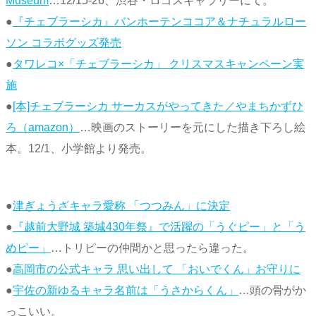
Museum
…12/15-26、渋谷・ロゴスギャラリーにて。
●
『チェブラーシカ』バンホーテンココア＆ナチュラルロー
ソン コラボグッズ発売
●
タワレコ×「チェブラーシカ」 クリスマスキャンペーン実
施
●
[本]チェブラーシカ サーカスがやってきた／やまちかずひ
ろ（amazon）
…映画のストーリーを元にした描き下ろし絵
本。12/1、小学館より発売。
●
津ぎょうざキャラ愛称 「つつみん」に決定
●
『越前大野城 築城430年祭』で活躍の「うぐピー」と「う
めピー」
…トリピーの仲間かと思ったら違った。
●
高岡市の公式キャラ 思い出して 「おいでくん」お守りに
●
宇佐の新ゆるキャラ名前は「うさからくん」
…頭の骨がか
っこいい。