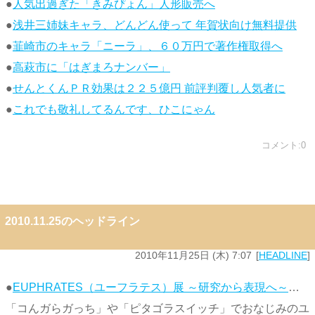
●
人気出過ぎた「きみぴょん」人形販売へ
●
浅井三姉妹キャラ、どんどん使って 年賀状向け無料提供
●
韮崎市のキャラ「ニーラ」、６０万円で著作権取得へ
●
高萩市に「はぎまろナンバー」
●
せんとくんＰＲ効果は２２５億円 前評判覆し人気者に
●
これでも敬礼してるんです、ひこにゃん
コメント:0
2010.11.25のヘッドライン
2010年11月25日 (木) 7:07
HEADLINE
●
EUPHRATES（ユーフラテス）展 ～研究から表現へ～
…
「コんガらガっち」や「ピタゴラスイッチ」でおなじみのユ