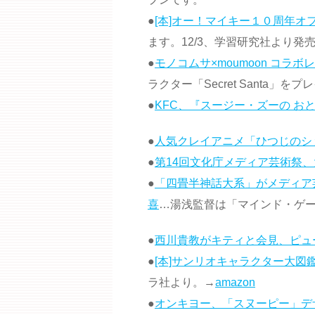
●
[本]オー！マイキー１０周年オ
ます。12/3、学習研究社より発
●
モノコムサ×moumoon コラ
ラクター「Secret Santa
●
KFC、『スージー・ズーの お
●
人気クレイアニメ「ひつじのシ
●
第14回文化庁メディア芸術祭
●
「四畳半神話大系」がメディア
喜
…湯浅監督は「マインド・ゲー
●
西川貴教がキティと会見、ピュ
●
[本]サンリオキャラクター大図
ラ社より。→
amazon
●
オンキヨー、「スヌーピー」デ