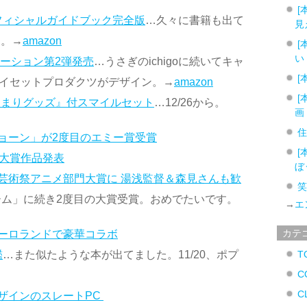
[
フィシャルガイドブック完全版
…久々に書籍も出て
見
売。→
amazon
[
い
ボレーション第2弾発売
…うさぎのichigoに続いてキャ
[
」をプレイセットプロダクツがデザイン。→
amazon
[
とまりグッズ』付スマイルセット
…12/26から。
画
ョーン」が2度目のエミー賞受賞
[
、大賞作品発表
ぼ
芸術祭アニメ部門大賞に 湯浅監督＆森見さんも歓
ム」に続き2度目の大賞受賞。おめでたいです。
→
エ
カテ
ーロランドで豪華コラボ
鑑
…また似たような本が出てました。11/20、ポプ
T
C
C
ザインのスレートPC