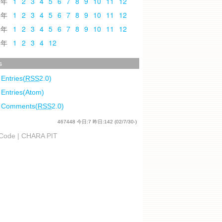
0
1
2
3
4
5
6
7
8
9
10
11
12
9
1
2
3
4
5
6
7
8
9
10
11
12
8
1
2
3
4
5
6
7
8
9
10
11
12
7
1
2
3
4
12
s
 Entries(
RSS
2.0)
 Entries(Atom)
l Comments(
RSS
2.0)
467448
今日:
7
昨日:
142
(02/7/30-)