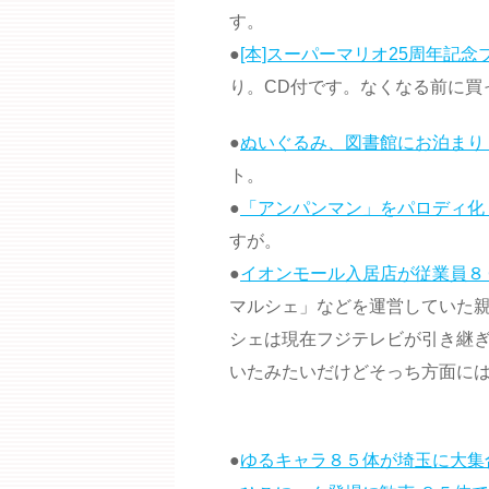
す。
●
[本]スーパーマリオ25周年記念ブ
り。CD付です。なくなる前に買
●
ぬいぐるみ、図書館にお泊まり
ト。
●
「アンパンマン」をパロディ化
すが。
●
イオンモール入居店が従業員８
マルシェ」などを運営していた
シェは現在フジテレビが引き継
いたみたいだけどそっち方面に
●
ゆるキャラ８５体が埼玉に大集