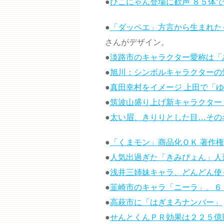
●
ひこにゃん登場に歓声 ８５体
●
「ダッペエ」方言から生まれた
さんがデザイン。
●
淡路市のキャラクター愛称は「
●
旭川：シンボルキャラクターの
●
真田幸村をイメージ 上田で「
●
筑波山盛り上げ新キャラクター
●
太い眉、きりりとした目…その
●
「くまモン」商品化ＯＫ 著作
●
人気出過ぎた「きみぴょん」人
●
浅井三姉妹キャラ、どんどん使
●
韮崎市のキャラ「ニーラ」、６
●
高萩市に「はぎまろナンバー」
●
せんとくんＰＲ効果は２２５億