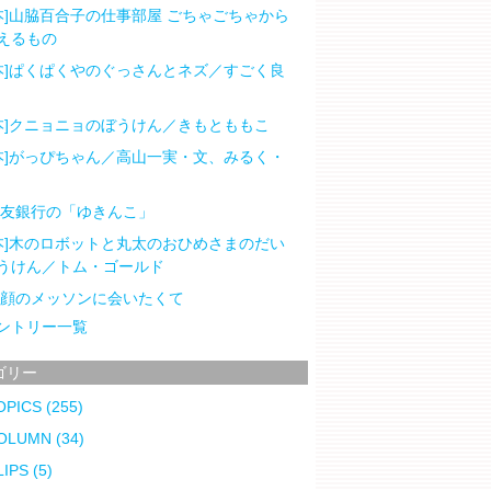
本]山脇百合子の仕事部屋 ごちゃごちゃから
えるもの
本]ぱくぱくやのぐっさんとネズ／すごく良
本]クニョニョのぼうけん／きもとももこ
本]がっぴちゃん／高山一実・文、みるく・
住友銀行の「ゆきんこ」
本]木のロボットと丸太のおひめさまのだい
うけん／トム・ゴールド
笑顔のメッソンに会いたくて
ントリー一覧
ゴリー
OPICS
(255)
OLUMN
(34)
LIPS
(5)