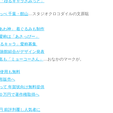
で「ゆるキャラさみっと」
っぺ 千葉・館山
…スタジオクロコダイルの文原聡
あわ神」 着ぐるみも制作
愛称は「あさっぴー」
ゆるキャラ」愛称募集
 旅館組合がデザイン発表
名も「ミョーコーさん」
…おなかのマークが。
権使用も無料
形販売へ
って 年賀状向け無料提供
０万円で著作権取得へ
円 前評判覆し人気者に