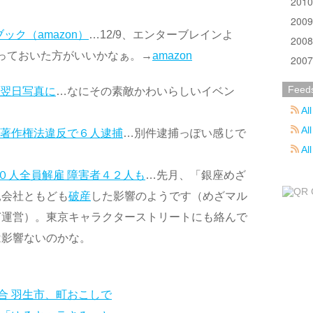
201
200
ック（amazon）
…12/9、エンターブレインよ
200
っておいた方がいいかなぁ。→
amazon
200
Feed
 翌日写真に
…なにその素敵かわいらしいイベン
All
All
 著作権法違反で６人逮捕
…別件逮捕っぽい感じで
Al
０人全員解雇 障害者４２人も
…先月、「銀座めざ
親会社ともども
破産
した影響のようです（めざマル
ぎ運営）。東京キャラクターストリートにも絡んで
は影響ないのかな。
合 羽生市、町おこしで