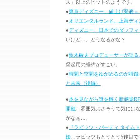
ス」以上のヒットのようです。
●
東京ディズニー、値上げ発表＝
●
オリエンタルランド、上海ディ
●
ディズニー、日本でのダッフィ
いけど…、どうなるかな？
●
鈴木敏夫プロデューサーが語る
督起用の経緯がすごい。
●
時間と空間をゆがめるのが特徴
と未来（後編）
●
本を見ながら謎を解く新感覚R
開催
…雰囲気よさそうで気には
がなぁ…。
●
『ラビッツ・パーティ タイムト
始
…ラビッツもとうとう5作目で