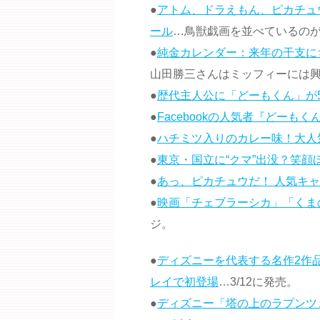
●
アトム、ドラえもん、ピカチュ
ール
…鳥獣戯画を並べているの
●
純金カレンダー：来年の干支に
山田勝三さんはミッフィーには
●
歴代主人公に「どーもくん」が
●
Facebookの人気者『どーも
●
ハチミツ入りのカレー味！大人
●
東京・国立に“クマ”出没？笑
●
あっ、ピカチュウだ！ 人気キャ
●
映画「チェブラーシカ」「くま
ジ。
●
ディズニーを代表する名作2作
レイで初登場
…3/12に発売。
●
ディズニー「塔の上のラプンツ