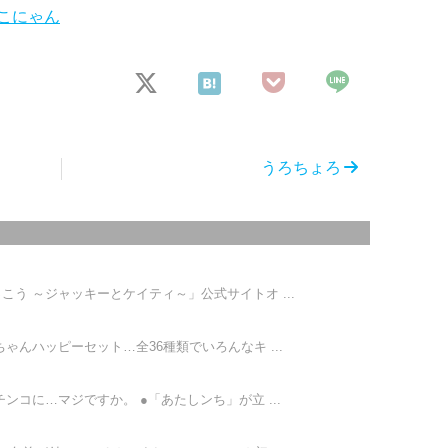
こにゃん
うろちょろ
う ～ジャッキーとケイティ～」公式サイトオ ...
ゃんハッピーセット…全36種類でいろんなキ ...
ンコに…マジですか。 ●「あたしンち」が立 ...