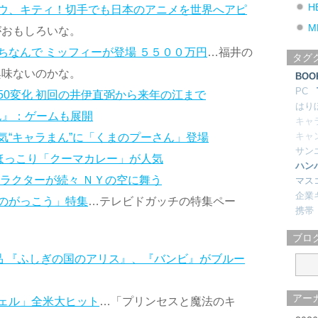
H
ウ、キティ！切手でも日本のアニメを世界へアピ
M
がおもしろいな。
ちなんで ミッフィーが登場 ５５００万円
…福井の
タグ
興味ないのかな。
BOO
PC
50変化 初回の井伊直弼から来年の江まで
はり
くん』：ゲームも展開
キャ
キャ
気“キャラまん”に「くまのプーさん」登場
サン
顔ほっこり「クーマカレー」が人気
ハン
ラクターが続々 ＮＹの空に舞う
マス
企業
のがっこう」特集
…テレビドガッチの特集ペー
携帯
ブロ
品 『ふしぎの国のアリス』、『バンビ』がブルー
アー
ェル」全米大ヒット
…「プリンセスと魔法のキ