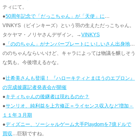
ティにて。
●
50周年記念で「だっこちゃん」が「天使」に
…
VINKYS（ビインキーズ）という羽の生えただっこちゃん。
タケヤマ・ノリヤさんデザイン。→
VINKYS
●
「ののちゃん」がナンバープレートに いしいさん出身地
…
ののちゃんならいいけど、キャラによっては物議を醸しそう
な気も。今後増えるかな。
●
辻希美さんも登場！ 『ハローキティとまほうのエプロン』
の完成披露記者発表会が開催
●
キティちゃんの後継者は現れるのか？
●
サンリオ、純利益を上方修正＝ライセンス収入など増加－
１１年３月期
●
ディズニー、ソーシャルゲーム大手Playdomを7億ドルで
買収
…巨額ですね。