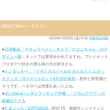
2010.7.30のヘッドライン
2010年7月30日 (金) 8:41
HEADLINE
●
日清食品 「チキンラーメン」キャラ「ひよこちゃん」のデ
ザイン一新
…ネットでは賛否分かれてますね。プレイセット
プロダクツ好きの僕も前の方が好きかも。
●
ケンタッキー、『リサとガスパールの わくわく しんがっ
きグッズ』付スマイルセット8月25日発売
…意外と初登場だ
そうです。ペネロペは何度かあったよね。
●
水にSuicaペンギンフィギュア付属、「フロムアクア」の
故郷をたどる
●
たまごっち！EXPO2010
…8/10-15、池袋サンシャインシ