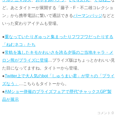
ど。あとタイトーが展開する「藤子・F・不二雄コレクショ
ン」から携帯電話に繋いで通話できる
パーマンバッジ
などと
いった変わりアイテムも登場。
●
重なっていたりぎゅっと集まったりフワフワだったりする
「ねむネコ」たち
●
常軌を逸したキモかわいさを誇る夕張のご当地キャラ・メ
ロン熊がプライズに登場
…プライズ版はちょっとかわいい見
た目になってますね。タイトーから登場。
●
Twitter上で大人気のbot「しゅうまい君」が堂々の「プライ
ズなう」
…こちらもタイトーから。
●
AMショー併催のプライズフェアで歴代“チャックスGP”製
品が展示
コメント:0