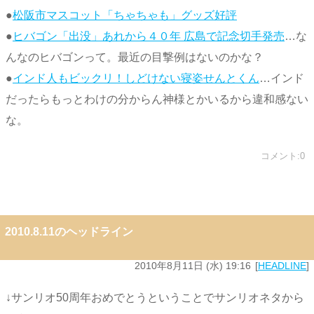
●
松阪市マスコット「ちゃちゃも」グッズ好評
●
ヒバゴン「出没」あれから４０年 広島で記念切手発売
…な
んなのヒバゴンって。最近の目撃例はないのかな？
●
インド人もビックリ！しどけない寝姿せんとくん
…インド
だったらもっとわけの分からん神様とかいるから違和感ない
な。
コメント:0
2010.8.11のヘッドライン
2010年8月11日 (水) 19:16
HEADLINE
↓サンリオ50周年おめでとうということでサンリオネタから