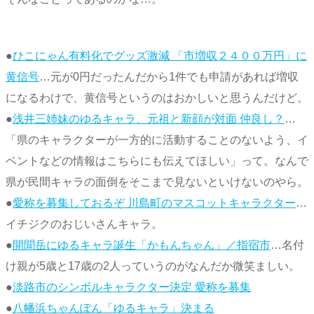
●
ひこにゃん有料化でグッズ激減 「市増収２４００万円」に
黄信号
…元が0円だったんだから1件でも申請があれば増収
になるわけで、黄信号というのはおかしいと思うんだけど。
●
浅井三姉妹のゆるキャラ、元祖と新顔が対面 仲良し？
…
「県のキャラクターが一方的に活動することのないよう、イ
ベントなどの情報はこちらにも伝えてほしい」って。なんで
県が民間キャラの面倒をそこまで見ないといけないのやら。
●
愛称を募集しておるぞ 川島町のマスコットキャラクター
…
イチジクのおじいさんキャラ。
●
開聞岳にゆるキャラ誕生「かもんちゃん」／指宿市
…名付
け親が5歳と17歳の2人っていうのがなんだか微笑ましい。
●
淡路市のシンボルキャラクター決定 愛称を募集
●
八幡浜ちゃんぽん「ゆるキャラ」決まる