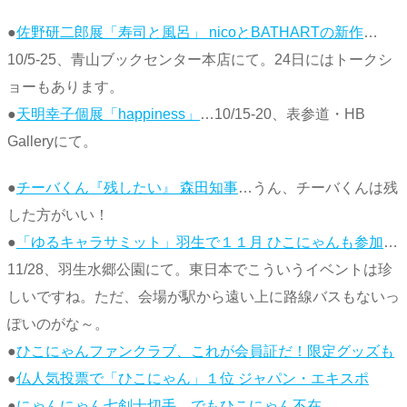
●
佐野研二郎展「寿司と風呂」 nicoとBATHARTの新作
…
10/5-25、青山ブックセンター本店にて。24日にはトークシ
ョーもあります。
●
天明幸子個展「happiness」
…10/15-20、表参道・HB
Galleryにて。
●
チーバくん『残したい』 森田知事
…うん、チーバくんは残
した方がいい！
●
「ゆるキャラサミット」羽生で１１月 ひこにゃんも参加
…
11/28、羽生水郷公園にて。東日本でこういうイベントは珍
しいですね。ただ、会場が駅から遠い上に路線バスもないっ
ぽいのがな～。
●
ひこにゃんファンクラブ、これが会員証だ！限定グッズも
●
仏人気投票で「ひこにゃん」１位 ジャパン・エキスポ
●
にゃんにゃん七剣士切手…でもひこにゃん不在