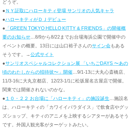
どうぞ。
●
ＮＹ証取にハローキティ登場 サンリオの人気キャラ
●
ハローキティがＤＪデビュー
●
「GREEN TOKYO HELLO KITTY & FRIENDS」の開催概
要のお知らせ
…8/9から8/22までお台場海浜公園で開催中の
イベントの概要。13日には山口裕子さんの
サイン会
もある
そうです。→
公式サイト
●
サンリオスペシャルコレクション展 「いちごDAYS 〜あの
頃のわたしからの招待状〜」開催
…9/1-13に大丸心斎橋店、
11/3-16に大丸京都店、12/23-1/1に松坂屋名古屋店で開催。
関東では開催されないのかな。
●
１０・２２ お台場に「ハローキティ」の施設誕生
…施設名
は、ハローキティの「カワイイパラダイス」で飲食店やグッ
ズショップ、キティのアニメを上映するシアターがあるそう
です。外国人観光客がターゲットみたい。