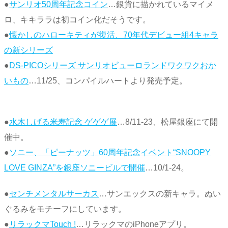
●
サンリオ50周年記念コイン
…銀貨に描かれているマイメ
ロ、キキララは初コイン化だそうです。
●
懐かしのハローキティが復活、70年代デビュー組4キャラ
の新シリーズ
●
DS-PICOシリーズ サンリオピューロランドワクワクおか
いもの
…11/25、コンパイルハートより発売予定。
●
水木しげる米寿記念 ゲゲゲ展
…8/11-23、松屋銀座にて開
催中。
●
ソニー、「ピーナッツ」60周年記念イベント“SNOOPY
LOVE GINZA”を銀座ソニービルで開催
…10/1-24。
●
センチメンタルサーカス
…サンエックスの新キャラ。ぬい
ぐるみをモチーフにしています。
●
リラックマTouch !
…リラックマのiPhoneアプリ。