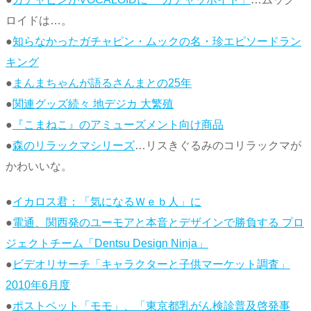
ロイドは…。
●
知らなかったガチャピン・ムックの名・珍エピソードラン
キング
●
まんまちゃんが語るさんまとの25年
●
関連グッズ続々 地デジカ 大繁殖
●
『こまねこ』のアミューズメント向け商品
●
森のリラックマシリーズ
…リスきぐるみのコリラックマが
かわいいな。
●
イカロス君：「気になるＷｅｂ人」に
●
電通、関西発のユーモアと本音とデザインで勝負する プロ
ジェクトチーム「Dentsu Design Ninja」
●
ビデオリサーチ「キャラクターと子供マーケット調査」
2010年6月度
●
ポストペット「モモ」、「東京都乳がん検診普及啓発事