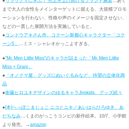
●
リラックマに学ぶ！ 売上を上げ続けるブランド施策
…あく
まで大人の女性をメインターゲットに据える、大規模プロモ
ーションを行わない、性格や声のイメージを固定させない、
などの一貫した展開方法を実施していると。
●
コンドウアキさん作、コクーン新都心キャラクター「コク
ーン5」
…ミス・シャレオかっこよすぎる。
●
“Mr. Men Little Miss”のキャラが詰まった「Mr. Men Little
Miss × Grani」
●
「オノクマ屋」グッズにぬいぐるみなど、待望の立体化商
品
●
衛藤ヒロユキデザインのゆるキャラJirokids、グッズ続々
●
[本]へっぽこまじょこ ニコとニキ／あいはらひろゆき、あ
だちなみ
…くまのがっこうコンビの新作絵本。10/7、小学館
より発売。→
amazon