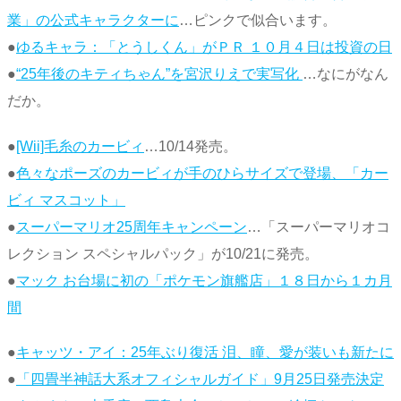
業」の公式キャラクターに
…ピンクで似合います。
●
ゆるキャラ：「とうしくん」がＰＲ １０月４日は投資の日
●
“25年後のキティちゃん”を宮沢りえで実写化
…なにがなん
だか。
●
[Wii]毛糸のカービィ
…10/14発売。
●
色々なポーズのカービィが手のひらサイズで登場、「カー
ビィ マスコット」
●
スーパーマリオ25周年キャンペーン
…「スーパーマリオコ
レクション スペシャルパック」が10/21に発売。
●
マック お台場に初の「ポケモン旗艦店」１８日から１カ月
間
●
キャッツ・アイ：25年ぶり復活 泪、瞳、愛が装いも新たに
●
「四畳半神話大系オフィシャルガイド」9月25日発売決定