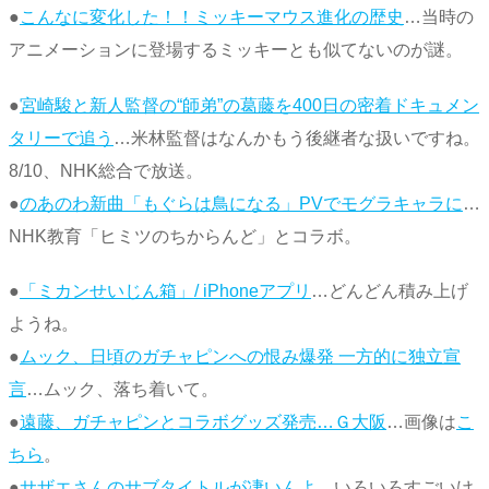
●
こんなに変化した！！ミッキーマウス進化の歴史
…当時の
アニメーションに登場するミッキーとも似てないのが謎。
●
宮崎駿と新人監督の“師弟”の葛藤を400日の密着ドキュメン
タリーで追う
…米林監督はなんかもう後継者な扱いですね。
8/10、NHK総合で放送。
●
のあのわ新曲「もぐらは鳥になる」PVでモグラキャラに
…
NHK教育「ヒミツのちからんど」とコラボ。
●
「ミカンせいじん箱」/ iPhoneアプリ
…どんどん積み上げ
ようね。
●
ムック、日頃のガチャピンへの恨み爆発 一方的に独立宣
言
…ムック、落ち着いて。
●
遠藤、ガチャピンとコラボグッズ発売…Ｇ大阪
…画像は
こ
ちら
。
●
サザエさんのサブタイトルが凄いんよ
…いろいろすごいけ