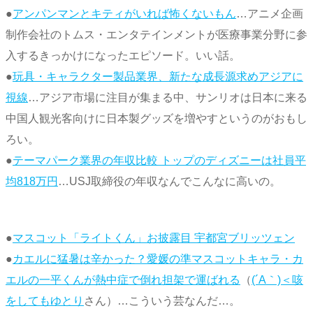
●
アンパンマンとキティがいれば怖くないもん
…アニメ企画
制作会社のトムス・エンタテインメントが医療事業分野に参
入するきっかけになったエピソード。いい話。
●
玩具・キャラクター製品業界、新たな成長源求めアジアに
視線
…アジア市場に注目が集まる中、サンリオは日本に来る
中国人観光客向けに日本製グッズを増やすというのがおもし
ろい。
●
テーマパーク業界の年収比較 トップのディズニーは社員平
均818万円
…USJ取締役の年収なんでこんなに高いの。
●
マスコット「ライトくん」お披露目 宇都宮ブリッツェン
●
カエルに猛暑は辛かった？愛媛の準マスコットキャラ・カ
エルの一平くんが熱中症で倒れ担架で運ばれる
（
(´A｀)＜咳
をしてもゆとり
さん）…こういう芸なんだ…。