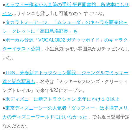
●
ミッフィー作者から直筆の手紙 平戸図書館、所蔵本にもサ
イン
…サイン本も貸し出し可能なの？ すごいね。
●
タカラトミーアーツ、「ムシューダ」のキャラを商品化－
シークレットに「高田鳥場部長」も
●
ボーカル音源「VOCALOID2 ガチャッポイド」のキャラク
ターイラスト公開
…小生意気っぽい雰囲気がガチャピンらし
いな。
●
TDS、来春新アトラクション開設 – ジャングルでミッキー
達と記念写真も
…名称は「ミッキー&フレンズ・グリーティ
ングトレイル」で来年4/23にオープン。
●
米ディズニーに新アトラクション 来年にかけ１０以上
●
東京ディズニーシーの人気者「ダッフィー」は本場アメリ
カのディズニーワールドにはいなかった
…でも近日登場予定
なんだとか。