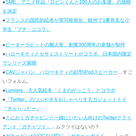
●
SME、アニメ作品『ロビンくんと100人のお友達』の放映
を決定
●
フランスの国民的絵本が実写映画化、欧州で1番有名な小
学生『プチ・ニコラ』
●
ピーターラビットの雛人形、創業300周年の老舗が制作
●
ハローキティとセサミストリートがコラボ、日本国内限定
でシリーズ展開
●
CAVジャパン、ハローキティの顔型iPodスピーカー
…すご
いフォルム。
●
Lumiere、大人気絵本「くまのがっこう」とコラボ
●
『Twitter』のつぶやきをおしゃべりするガジェットトイ
『きゃらったー』
●
とにかくガチャピンと一緒にいたい人向けのTwitterクライ
アント「ガチャツイ」
…ムクツイはないの？
●
ガチャピンがVOCALOIDに 「ガチャッポイド」
…ムック