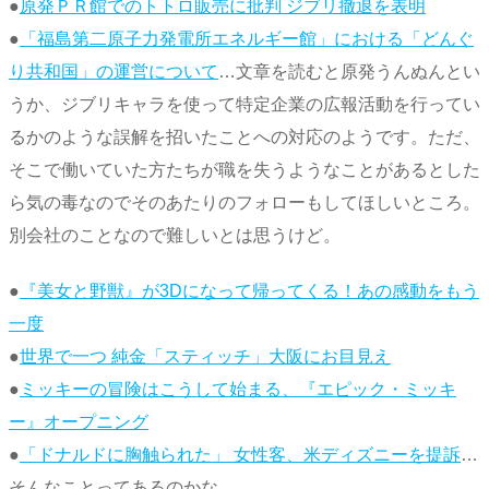
●
原発ＰＲ館でのトトロ販売に批判 ジブリ撤退を表明
●
「福島第二原子力発電所エネルギー館」における「どんぐ
り共和国」の運営について
…文章を読むと原発うんぬんとい
うか、ジブリキャラを使って特定企業の広報活動を行ってい
るかのような誤解を招いたことへの対応のようです。ただ、
そこで働いていた方たちが職を失うようなことがあるとした
ら気の毒なのでそのあたりのフォローもしてほしいところ。
別会社のことなので難しいとは思うけど。
●
『美女と野獣』が3Dになって帰ってくる！あの感動をもう
一度
●
世界で一つ 純金「スティッチ」大阪にお目見え
●
ミッキーの冒険はこうして始まる、『エピック・ミッキ
ー』オープニング
●
「ドナルドに胸触られた」 女性客、米ディズニーを提訴
…
そんなことってあるのかな…。