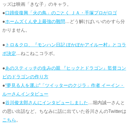
ッズは映画「きな子」のキャラ。
●
口蹄疫復興「火の鳥」のごとく ＪＡ・手塚プロがロゴ
●
ホームズくん史上最強の難問
…どう解けばいいのかすら分
かりません。
●
トロ＆クロ、『モンハン日記 ぽかぽかアイルー村』とコラ
ボ決定
…ねこねこコラボ。
●
あのスティッチの生みの親 『ヒックとドラゴン』監督コン
ビのドラゴンの作り方
●
“夢見る人を運ぶ”「ツイッターのクジラ」作者 イーイン・
ルーさんインタビュー
●
谷川俊太郎さんにインタビューしました
…堀内誠一さんと
の思い出話など。ちなみに話に出ていた谷川さんのTwitterは
こちら
。