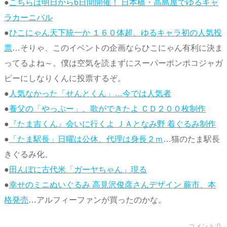
●
こちらは明日から6日間開催！ 日本橋・高島屋でゆるキャ
ラカーニバル
●
ひこにゃん天下統一か １６０体超、ゆるキャラ初の人気投
票
…そりゃ、このイベントの企画ならひこにゃん有利に決ま
ってるよね～。僕は空気を読まずにスーパーポンポコジャガ
ピーにしなりくんに投票するぞ。
●
人気なかった「せんとくん」…今では人気者
●
養父の「やっぷー」、歌ができたよ ＣＤ２００枚制作
●
『たま吉くん』会いに行くよ ＪＡとなみ野 着ぐるみ制作
●
「たま駅長」日曜は公休、代理は身長２ｍ
…猫のたま駅長
きぐるみ化。
●
田んぼに古代米「ガーヤちゃん」現る
●
幸せのミニぬいぐるみ 高見沢俊彦さんデザイン 蕨市、本
格発売
…アルフィーファンが買ったのかな。
コメント:0