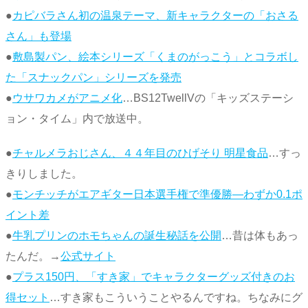
●
カピバラさん初の温泉テーマ、新キャラクターの「おさる
さん」も登場
●
敷島製パン、絵本シリーズ「くまのがっこう」とコラボし
た「スナックパン」シリーズを発売
●
ウサワカメがアニメ化
…BS12TwellVの「キッズステーシ
ョン・タイム」内で放送中。
●
チャルメラおじさん、４４年目のひげそり 明星食品
…すっ
きりしました。
●
モンチッチがエアギター日本選手権で準優勝―わずか0.1ポ
イント差
●
牛乳プリンのホモちゃんの誕生秘話を公開
…昔は体もあっ
たんだ。→
公式サイト
●
プラス150円、「すき家」でキャラクターグッズ付きのお
得セット
…すき家もこういうことやるんですね。ちなみにグ