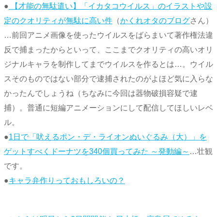
●
【才能の無駄遣い】「イカタコウイルス」のイラストや設
定のクオリティが無駄に高い件
（
かくれオタのブログ
さん）
…前回アニメ画像を使ったウイルスをばらまいて著作権法違
反で捕まったからといって、ここまでクオリティの高いオリ
ジナルキャラを制作してまでウイルスを作るとは…。ウイル
スそのものではない部分で逮捕されたのがよほど気に入らな
かったんでしょうね（ちなみに今回は器物破損容疑で逮
捕）。普通に短編アニメーションにして配信してほしいレベ
ル。
●
1日で「吠えるポン・デ・ライオンぬいぐるみ（大）」を
ゲットすべくドーナツを340個買ってみた ～発動編～
…壮観
です。
●
キャラ弁作りっておもしろいの？