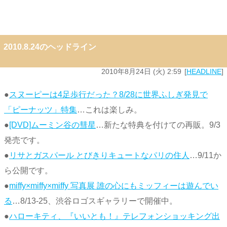
2010.8.24のヘッドライン
2010年8月24日 (火) 2:59
HEADLINE
●
スヌーピーは4足歩行だった？8/28に世界ふしぎ発見で
「ピーナッツ」特集
…これは楽しみ。
●
[DVD]ムーミン谷の彗星
…新たな特典を付けての再販。9/3
発売です。
●
リサとガスパール とびきりキュートなパリの住人
…9/11か
ら公開です。
●
miffy×miffy×miffy 写真展 誰の心にもミッフィーは遊んでい
る
…8/13-25、渋谷ロゴスギャラリーで開催中。
●
ハローキティ、『いいとも！』テレフォンショッキング出