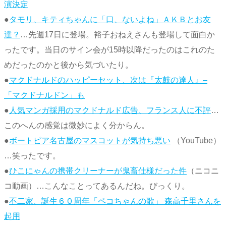
演決定
●
タモリ、キティちゃんに「口、ないよね」ＡＫＢとお友
達？
…先週17日に登場。裕子おねえさんも登場して面白か
ったです。当日のサイン会が15時以降だったのはこれのた
めだったのかと後から気づいたり。
●
マクドナルドのハッピーセット、次は『太鼓の達人』–
「マクドナルドン」も
●
人気マンガ採用のマクドナルド広告、フランス人に不評
…
このへんの感覚は微妙によく分からん。
●
ボートピア名古屋のマスコットが気持ち悪い
（YouTube）
…笑ったです。
●
ひこにゃんの携帯クリーナーが鬼畜仕様だった件
（ニコニ
コ動画）…こんなことってあるんだね。びっくり。
●
不二家、誕生６０周年「ペコちゃんの歌」 森高千里さんを
起用