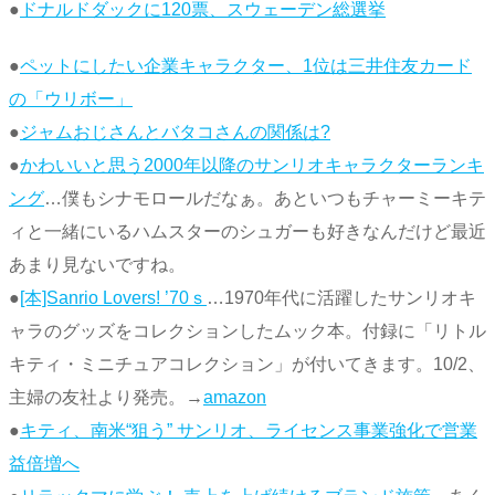
●
ドナルドダックに120票、スウェーデン総選挙
●
ペットにしたい企業キャラクター、1位は三井住友カード
の「ウリボー」
●
ジャムおじさんとバタコさんの関係は?
●
かわいいと思う2000年以降のサンリオキャラクターランキ
ング
…僕もシナモロールだなぁ。あといつもチャーミーキテ
ィと一緒にいるハムスターのシュガーも好きなんだけど最近
あまり見ないですね。
●
[本]Sanrio Lovers! ’70ｓ
…1970年代に活躍したサンリオキ
ャラのグッズをコレクションしたムック本。付録に「リトル
キティ・ミニチュアコレクション」が付いてきます。10/2、
主婦の友社より発売。→
amazon
●
キティ、南米“狙う” サンリオ、ライセンス事業強化で営業
益倍増へ