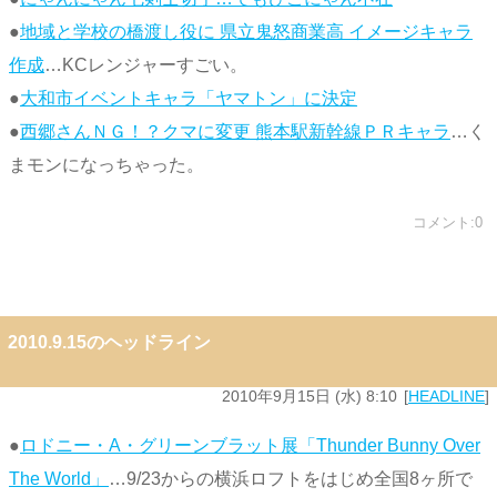
●
地域と学校の橋渡し役に 県立鬼怒商業高 イメージキャラ
作成
…KCレンジャーすごい。
●
大和市イベントキャラ「ヤマトン」に決定
●
西郷さんＮＧ！？クマに変更 熊本駅新幹線ＰＲキャラ
…く
まモンになっちゃった。
コメント:0
2010.9.15のヘッドライン
2010年9月15日 (水) 8:10
HEADLINE
●
ロドニー・A・グリーンブラット展「Thunder Bunny Over
The World」
…9/23からの横浜ロフトをはじめ全国8ヶ所で