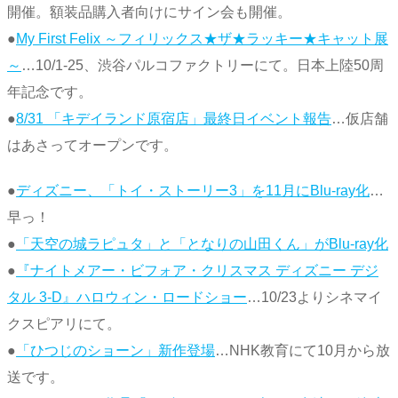
開催。額装品購入者向けにサイン会も開催。
●
My First Felix ～フィリックス★ザ★ラッキー★キャット展
～
…10/1-25、渋谷パルコファクトリーにて。日本上陸50周
年記念です。
●
8/31 「キデイランド原宿店」最終日イベント報告
…仮店舗
はあさってオープンです。
●
ディズニー、「トイ・ストーリー3」を11月にBlu-ray化
…
早っ！
●
「天空の城ラピュタ」と「となりの山田くん」がBlu-ray化
●
『ナイトメアー・ビフォア・クリスマス ディズニー デジ
タル 3-D』ハロウィン・ロードショー
…10/23よりシネマイ
クスピアリにて。
●
「ひつじのショーン」新作登場
…NHK教育にて10月から放
送です。