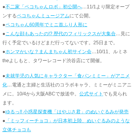
●
不二家「ペコちゃんロボ」初公開へ
…11/1より限定オープ
ンする
ペコちゃんミュージアム
にて公開。
●
ペコちゃん60周年でミニ首ふり人形に
●
こんな顔もあったの!? 歴代のフィリックスが大集合
…見に
行く予定でいるけどまだ行ってないです。25日まで。
●
ホンマかいな？まんまちゃん初サイン会
…10/11、ルミネ
theよしもと、タワーレコード渋谷店にて開催。
●
未就学児の人気にキャラクター「食パンミミー」がアニメ
化
…電通と主婦と生活社のコラボキャラ、ミミーがミニアニ
メに。10/4から大阪ABCで放送中。
公式サイト
でも見られ
ます。
●
ゆるっ!! 小惑星探査機「はやぶさ君」のぬいぐるみが発売
●
「ミッフィーチョコ」が日本初上陸、ぬいぐるみのような
立体チョコも