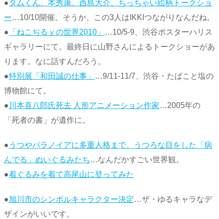
●
タムくん、本秀康、西島大介、ちっちゃい絵柄トークショ
ー
…10/10開催。そうか、この3人はIKKIつながりなんだね。
●
「ねこぢるｙの世界2010」
…10/5-9、渋谷ポスターハリス
ギャラリーにて。最終日に山野さんによるトークショーがあ
ります。なに話すんだろう。
●
特別展「和田誠の仕事」
…9/11-11/7、渋谷・たばこと塩の
博物館にて。
●
川本喜八郎氏死去 人形アニメーション作家
…2005年の
「死者の書」が遺作に。
●
うつやパラノイアに多重人格まで、うつろな目をした「病
んでる」ぬいぐるみたち
…なんだかすごい世界観。
●
着ぐるみを着て高尾山に登ってみた
●
旭川市のシンボルキャラクター決定
…ザ・ゆるキャラなデ
ザインがいいです。