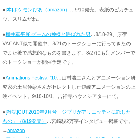
●
[本]ポケモンぴあ（amazon）
…9/10発売。表紙のピカチュ
ウ、スリムだね。
●
横井軍平展 ゲームの神様と呼ばれた男
…8/18-29、原宿
VACANT似て開催中。8/21のトークショーに行ってきたの
でまた後で感想的なものを書きます。8/27にも別メンバーで
のトークショーが開催予定です。
●
Animations Festival ’10
…山村浩二さんとアニメーション研
究家の土居伸彰さんがセレクトした短編アニメーションの上
映イベント。9/18-10/1、吉祥寺バウスシアターにて。
●
[雑誌]CUT2010年9月号「ジブリがアリエッティに託した
もの」（8/19発売）
…宮崎駿2万字インタビュー掲載です。
→
amazon