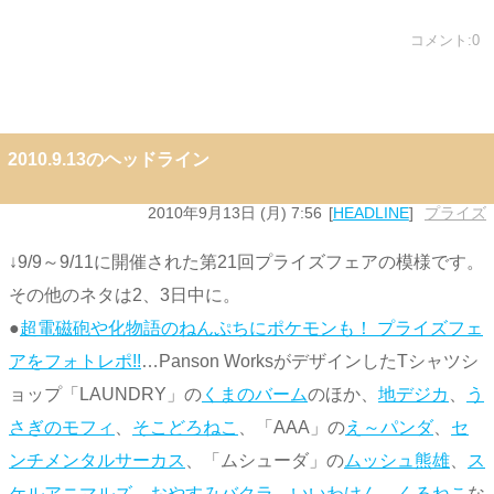
コメント:0
2010.9.13のヘッドライン
2010年9月13日 (月) 7:56
HEADLINE
プライズ
↓9/9～9/11に開催された第21回プライズフェアの模様です。
その他のネタは2、3日中に。
●
超電磁砲や化物語のねんぷちにポケモンも！ プライズフェ
アをフォトレポ!!
…Panson WorksがデザインしたTシャツシ
ョップ「LAUNDRY」の
くまのバーム
のほか、
地デジカ
、
う
さぎのモフィ
、
そこどろねこ
、「AAA」の
え～パンダ
、
セ
ンチメンタルサーカス
、「ムシューダ」の
ムッシュ熊雄
、
ス
ケルアニマルズ
、
おやすみバクラ
、
いいわけん
、
くるねこ
な