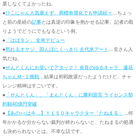
業しなくてよかったね。
●
ひこにゃん人気衰えず、商標有償化でも申請続々
…ちょっ
と前の産経の
記事
とは真逆の印象を抱かせる記事。記者の取
りようでどうにでもなるという例。
●
「はばタン」 全米デビュー
●
怒れるオヤジ、田んぼにくっきり 古代米アート
…玄さん人
気だね。
●
せんとくんにお笑いでアタック！ 奈良のゆるキャラ、蓮花
ちゃんＭ−１挑戦
…結果は初戦敗退だったようだけど、チャ
レンジ精神はすごいです。
●
「せんとくん」、「まんとくん」に勝利宣言 ライセンス契
約額40億円突破
●
【あの○○は今…】Ｙ１５０キャラクター「たねまる」
…何
年かかるか分からない裁判が終わらないと、たねまるの処遇
も決められないとは。不幸な話です。