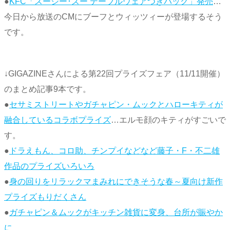
●
KFC「スージー･ズー テーブルウェアつきパック」発売
…
今日から放送のCMにブーフとウィッツィーが登場するそう
です。
↓GIGAZINEさんによる第22回プライズフェア（11/11開催）
のまとめ記事9本です。
●
セサミストリートやガチャピン・ムックとハローキティが
融合しているコラボプライズ
…エルモ顔のキティがすごいで
す。
●
ドラえもん、コロ助、チンプイなどなど藤子・F・不二雄
作品のプライズいろいろ
●
身の回りをリラックマまみれにできそうな春～夏向け新作
プライズもりだくさん
●
ガチャピン＆ムックがキッチン雑貨に変身、台所が賑やか
に