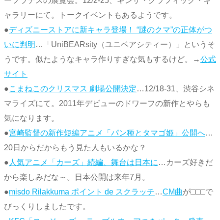
ーフラテスの展覧会。12/2-25、ギンザ・グラフィック・ギ
ャラリーにて。トークイベントもあるようです。
●
ディズニーストアに新キャラ登場！ “謎のクマ”の正体がつ
いに判明
…「UniBEARsity（ユニベアシティー）」というそ
うです。似たようなキャラ作りすぎな気もするけど。→
公式
サイト
●
こまねこのクリスマス 劇場公開決定
…12/18-31、渋谷シネ
マライズにて。2011年デビューのドワーフの新作とやらも
気になります。
●
宮崎監督の新作短編アニメ「パン種とタマゴ姫」公開へ
…
20日からだからもう見た人もいるかな？
●
人気アニメ「カーズ」続編、舞台は日本に
…カーズ好きだ
から楽しみだな～。日本公開は来年7月。
●
misdo Rilakkuma ポイント de スクラッチ
…
CM曲
が□□□で
びっくりしましたです。