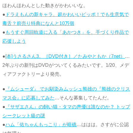
ほわんほわんとした動きがかわいいな。
●
ドラえもんの新キャラ、超かわいいピッポ！でも生意気で
毒舌？前売り特典になんと10万個
●
もうすぐ周回軌道に入る「あかつき」を、手づくり作品で
応援しよう
●
[本]うさるさん3。［DVD付き］／たみやともか（7net）
…
2年ぶりの新刊はDVDがついてくるみたいです。1/20、メデ
ィアファクトリーより発売。
●
『ムシューダ』 でお馴染みムッシュ熊雄の『熊雄のクリス
マス会』に応募してみた
…そんな募集してたんだ。
●
『サザエさん』の飼い猫・タマの声優は誰なのか？ トップ
シークレット級の謎
●
ハム「佑ちゃんもっこり」が暗礁
…ははは。さすがに公認