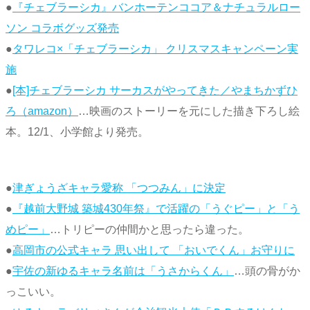
●
『チェブラーシカ』バンホーテンココア＆ナチュラルロー
ソン コラボグッズ発売
●
タワレコ×「チェブラーシカ」 クリスマスキャンペーン実
施
●
[本]チェブラーシカ サーカスがやってきた／やまちかずひ
ろ（amazon）
…映画のストーリーを元にした描き下ろし絵
本。12/1、小学館より発売。
●
津ぎょうざキャラ愛称 「つつみん」に決定
●
『越前大野城 築城430年祭』で活躍の「うぐピー」と「う
めピー」
…トリピーの仲間かと思ったら違った。
●
高岡市の公式キャラ 思い出して 「おいでくん」お守りに
●
宇佐の新ゆるキャラ名前は「うさからくん」
…頭の骨がか
っこいい。