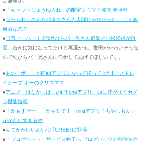
は無理か。
●
「キャッツしょうゆ入れ」の限定シウマイ発売 崎陽軒
●
ジャムおじさんもバタコさんも人間じゃなかった！ じゃあ
何者なの？
●
当選ヒーハー！ 2代目ひらパー兄さん選挙で小杉候補が再
選
…密かに気になってたけど再選かぁ。吉田がかわいそうな
ので副ひらパー兄さんに任命してあげてほしいです。
●
あの「ポー」がiPadアプリになって帰ってきた! 「ストレ
イシープ ポーのクリスマス」
●
アニメ「はなかっぱ」のiPhoneアプリ、頭に花が咲くカメ
ラ機能搭載
●
「かもすぞー」「かもして！」mixiアプリ「もやしもん」
がかわいすぎる件
●
キモかわいいあいつ ｢GREE｣に登場
●
「ブログペット」サービス終了へ ブログパーツの削除を呼