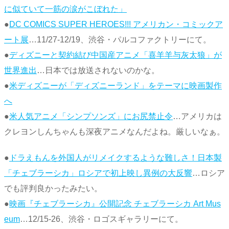
に似ていて一筋の涙がこぼれた」
●
DC COMICS SUPER HEROES!!! アメリカン・コミックア
ート展
…11/27-12/19、渋谷・パルコファクトリーにて。
●
ディズニーと契約結び中国産アニメ「喜羊羊与灰太狼」が
世界進出
…日本では放送されないのかな。
●
米ディズニーが「ディズニーランド」をテーマに映画製作
へ
●
米人気アニメ「シンプソンズ」にお尻禁止令
…アメリカは
クレヨンしんちゃんも深夜アニメなんだよね。厳しいなぁ。
●
ドラえもんを外国人がリメイクするような難しさ！日本製
「チェブラーシカ」ロシアで初上映し異例の大反響
…ロシア
でも評判良かったみたい。
●
映画『チェブラーシカ』公開記念 チェブラーシカ Art Mus
eum
…12/15-26、渋谷・ロゴスギャラリーにて。