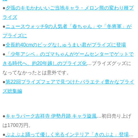
●
夕張のキモかわいいご当地キャラ・メロン熊の変わり種プ
ライズ
●
ニュースウォッチ9の人気者「春ちゃん」や「冬将軍」が
プライズに
●
全長約40cmのビッグなしゅうまい君がプライズに登場
●
「少年アシベ」のゴマちゃんがゲームセンターでゲットで
きる時代へ、約20年越しのプライズ化
…プライズグッズに
なってなかったとは意外です。
●
第22回プライズフェアで見つけたバラエティ豊かなプライ
ズ総集編
●
キャラパーク吉祥寺 伊勢丹跡 キャラ旋風
…初日売り上げ
は1700万円。
●
ぷよぷよ踊って優しく光るインテリア「きのぷよ」登場
…