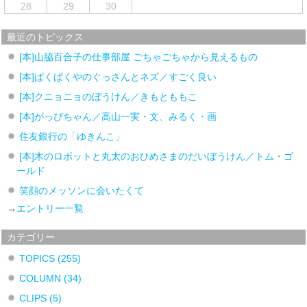
28
29
30
最近のトピックス
[本]山脇百合子の仕事部屋 ごちゃごちゃから見えるもの
[本]ぱくぱくやのぐっさんとネズ／すごく良い
[本]クニョニョのぼうけん／きもとももこ
[本]がっぴちゃん／高山一実・文、みるく・画
住友銀行の「ゆきんこ」
[本]木のロボットと丸太のおひめさまのだいぼうけん／トム・ゴ
ールド
笑顔のメッソンに会いたくて
→
エントリー一覧
カテゴリー
TOPICS
(255)
COLUMN
(34)
CLIPS
(5)