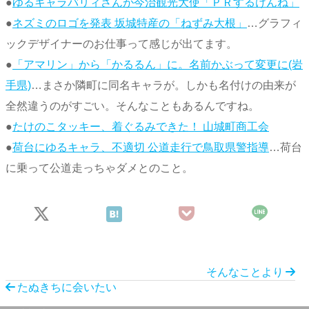
●
ゆるキャラバリィさんが今治観光大使「ＰＲするけんね」
●
ネズミのロゴを発表 坂城特産の「ねずみ大根」
…グラフィ
ックデザイナーのお仕事って感じが出てます。
●
「アマリン」から「かるるん」に。名前かぶって変更に(岩
手県)
…まさか隣町に同名キャラが。しかも名付けの由来が
全然違うのがすごい。そんなこともあるんですね。
●
たけのこタッキー、着ぐるみできた！ 山城町商工会
●
荷台にゆるキャラ、不適切 公道走行で鳥取県警指導
…荷台
に乗って公道走っちゃダメとのこと。
そんなことより
たぬきちに会いたい