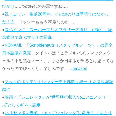
びかけ
…1つの時代の終焉ですね…。
●
祝！ヨッシー生誕20周年。その道のりは平坦ではなかっ
た！？
…ヨッシーももう20歳なのか…。
●
スペインに「スーパーマリオブラザーズ通り」が誕生、記
念式典で喜ぶマリオの写真
●
KONAMI、「Scribblenauts（スクリブルノーツ）」の完全
日本語版を発売
…タイトルは「ヒラメキパズル マックスウ
ェルの不思議なノート」。まさか日本版が出るとは思ってな
かったのでびっくり。楽しみです。→
amazon
●
マックのポケモンカレンダー売上部数世界一 ギネス世界記
録に
●
映画／『シュレック』が“世界興行収入No.1アニメシリー
ズ”としてギネス認定
●
ハリセンボン春菜、ついに“シュレック”に変身！ 「あまり