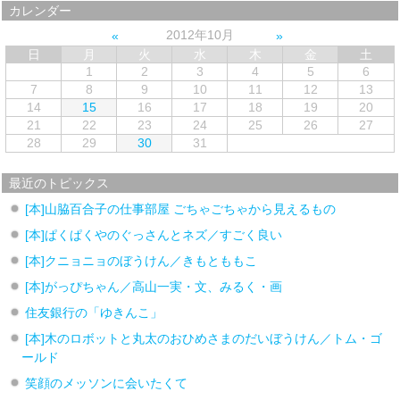
カレンダー
2012年10月
日
月
火
水
木
金
土
1
2
3
4
5
6
7
8
9
10
11
12
13
14
15
16
17
18
19
20
21
22
23
24
25
26
27
28
29
30
31
最近のトピックス
[本]山脇百合子の仕事部屋 ごちゃごちゃから見えるもの
[本]ぱくぱくやのぐっさんとネズ／すごく良い
[本]クニョニョのぼうけん／きもとももこ
[本]がっぴちゃん／高山一実・文、みるく・画
住友銀行の「ゆきんこ」
[本]木のロボットと丸太のおひめさまのだいぼうけん／トム・ゴ
ールド
笑顔のメッソンに会いたくて