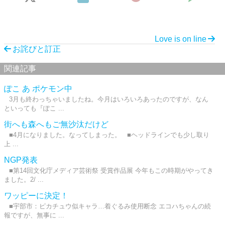
Love is on line
お詫びと訂正
関連記事
ぽこ あ ポケモン中
3月も終わっちゃいましたね。今月はいろいろあったのですが、なん
といっても『ぽこ ...
街へも森へもご無沙汰だけど
■4月になりました。なってしまった。 ■ヘッドラインでも少し取り
上 ...
NGP発表
■第14回文化庁メディア芸術祭 受賞作品展 今年もこの時期がやってき
ました。2/ ...
ワッピーに決定！
■宇部市：ピカチュウ似キャラ…着ぐるみ使用断念 エコハちゃんの続
報ですが、無事に ...