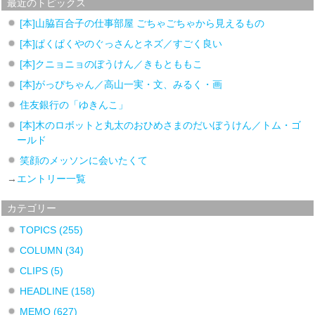
最近のトピックス
[本]山脇百合子の仕事部屋 ごちゃごちゃから見えるもの
[本]ぱくぱくやのぐっさんとネズ／すごく良い
[本]クニョニョのぼうけん／きもとももこ
[本]がっぴちゃん／高山一実・文、みるく・画
住友銀行の「ゆきんこ」
[本]木のロボットと丸太のおひめさまのだいぼうけん／トム・ゴ
ールド
笑顔のメッソンに会いたくて
→
エントリー一覧
カテゴリー
TOPICS
(255)
COLUMN
(34)
CLIPS
(5)
HEADLINE
(158)
MEMO
(627)