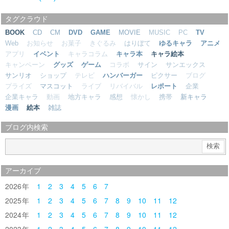
タグクラウド
BOOK
CD
CM
DVD
GAME
MOVIE
MUSIC
PC
TV
Web
お知らせ
お菓子
きぐるみ
はりぼて
ゆるキャラ
アニメ
アプリ
イベント
キャラコラム
キャラ本
キャラ絵本
キャンペーン
グッズ
ゲーム
コラボ
サイン
サンエックス
サンリオ
ショップ
テレビ
ハンバーガー
ピクサー
ブログ
プライズ
マスコット
ライブ
リバイバル
レポート
企業
企業キャラ
動画
地方キャラ
感想
懐かし
携帯
新キャラ
漫画
絵本
雑誌
ブログ内検索
アーカイブ
2026
1
2
3
4
5
6
7
2025
1
2
3
4
5
6
7
8
9
10
11
12
2024
1
2
3
4
5
6
7
8
9
10
11
12
2023
1
2
3
4
5
6
7
8
9
10
11
12