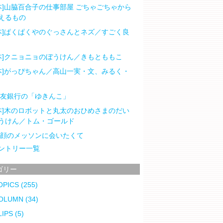
本]山脇百合子の仕事部屋 ごちゃごちゃから
えるもの
本]ぱくぱくやのぐっさんとネズ／すごく良
本]クニョニョのぼうけん／きもとももこ
本]がっぴちゃん／高山一実・文、みるく・
住友銀行の「ゆきんこ」
本]木のロボットと丸太のおひめさまのだい
うけん／トム・ゴールド
笑顔のメッソンに会いたくて
ントリー一覧
ゴリー
OPICS
(255)
OLUMN
(34)
LIPS
(5)