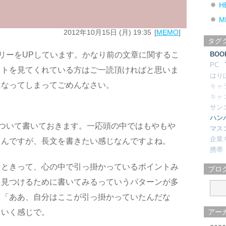
H
M
2012年10月15日 (月) 19:35
MEMO
タグ
BOO
リーをUPしています。かなり前の文章に関するこ
PC
イトを見てくれている方はご一読頂ければと思いま
はり
になってしまってごめんなさい。
キャ
キャ
サン
ハン
ついて書いておきます。一応頭の中ではもやもや
マス
企業
るんですが、長文を書きたい感じなんですよね。
携帯
うときって、心の中で引っ掛かっているポイントみ
ブロ
を見つけるために書いてみるっていうパターンが多
、「ああ、自分はここが引っ掛かっていたんだな
ていく感じで。
アー