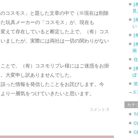
[
見
ちゃのコスモス」と題した文章の中で（※現在は削除
[
いた玩具メーカーの「コスモス」が、現在も
い
を変えて存在していると断定した上で、（有）コス
[
ていましたが、実際には両社は一切の関わりがない
[
画
たことで、（有）コスモリブレ様にはご迷惑をお掛
[
た。大変申し訳ありませんでした。
ぼ
も誤った情報を発信したことをお詫びします。今
→
エ
、より一層気をつけていきたいと思います。
カテ
コメント:3
T
C
C