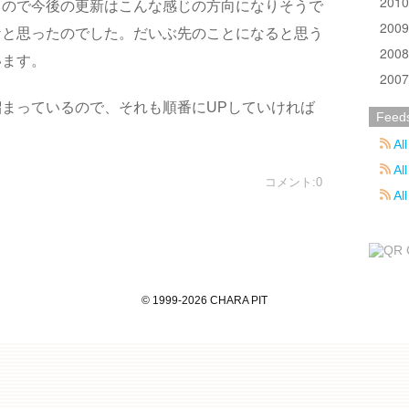
201
るので今後の更新はこんな感じの方向になりそうで
200
なと思ったのでした。だいぶ先のことになると思う
200
います。
200
まっているので、それも順番にUPしていければ
Feed
All
All
コメント:0
Al
©
1999
-2026
CHARA PIT