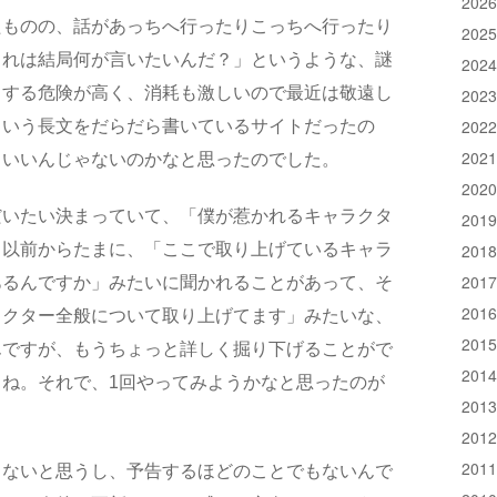
202
たものの、話があっちへ行ったりこっちへ行ったり
202
これは結局何が言いたいんだ？」というような、謎
202
りする危険が高く、消耗も激しいので最近は敬遠し
202
202
ういう長文をだらだら書いているサイトだったの
202
もいいんじゃないのかなと思ったのでした。
202
だいたい決まっていて、「僕が惹かれるキャラクタ
201
。以前からたまに、「ここで取り上げているキャラ
201
201
あるんですか」みたいに聞かれることがあって、そ
201
ラクター全般について取り上げてます」みたいな、
201
んですが、もうちょっと詳しく掘り下げることがで
201
ね。それで、1回やってみようかなと思ったのが
201
201
201
らないと思うし、予告するほどのことでもないんで