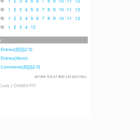
0
1
2
3
4
5
6
7
8
9
10
11
12
9
1
2
3
4
5
6
7
8
9
10
11
12
8
1
2
3
4
5
6
7
8
9
10
11
12
7
1
2
3
4
12
s
 Entries(
RSS
2.0)
 Entries(Atom)
l Comments(
RSS
2.0)
467356
今日:
57
昨日:
125
(02/7/30-)