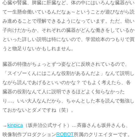
心臓や腎臓、脾臓に肝臓など、体の中にはいろんな臓器がい
て一生懸命働いているんだなぁ～ということが遊びながら読
み進めることで理解できるようになっています。ただ、幼い
子向けだからか、それぞれの臓器がどんな働きをしているか
といった詳しい説明は特にないので、学習絵本のつもりで買
うと物足りないかもしれません。
臓器の特徴がちょっとずつ姿などに反映されているので、
「スイゾーくんにはこんな役割があるんだよ」なんて説明し
ながら読んであげるといいのかな？ でもよく考えたら、各
臓器の役割なんて人に説明できるほどよく知らなかった
り…。いい大人なんだから、ちゃんとした本を読んで勉強し
ておかないとダメですね（笑）。
→
kinpica
（坂井治公式サイト）…斉藤さんも坂井さんも、
映像制作プロダクション
ROBOT
所属のクリエイターです。