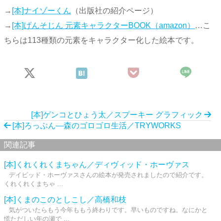
→
[本]ナイゾーくん
（出版社の紹介ページ）
→
[本]げんそじん 元素キャラクターBOOK（amazon）
…こ
ちらは113種類の元素をキャラクター化した絵本です。
[本]ゲンコとひょう太／スプーキー グラフィック
[本]ろっぷん―森のゴロゴロ生活／TRYWORKS
関連記事
[本]くれくれくまちゃん／ディヴィッド・ホーヴァス
デイビッド・ホーヴァスさんの絵本が発売されましたので紹介です。
くれくれくまちゃ ...
[本]くまのこのとしこし／高橋和枝
気がついたらもう今年ももう終わりです。早いものですね。なにかと
慌ただしい年の瀬で ...