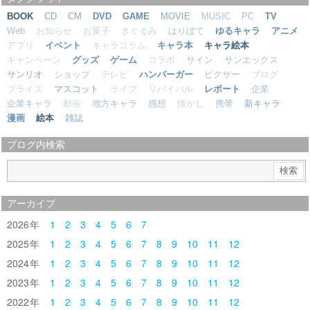
BOOK
CD
CM
DVD
GAME
MOVIE
MUSIC
PC
TV
Web
お知らせ
お菓子
きぐるみ
はりぼて
ゆるキャラ
アニメ
アプリ
イベント
キャラコラム
キャラ本
キャラ絵本
キャンペーン
グッズ
ゲーム
コラボ
サイン
サンエックス
サンリオ
ショップ
テレビ
ハンバーガー
ピクサー
ブログ
プライズ
マスコット
ライブ
リバイバル
レポート
企業
企業キャラ
動画
地方キャラ
感想
懐かし
携帯
新キャラ
漫画
絵本
雑誌
ブログ内検索
アーカイブ
2026
1
2
3
4
5
6
7
2025
1
2
3
4
5
6
7
8
9
10
11
12
2024
1
2
3
4
5
6
7
8
9
10
11
12
2023
1
2
3
4
5
6
7
8
9
10
11
12
2022
1
2
3
4
5
6
7
8
9
10
11
12