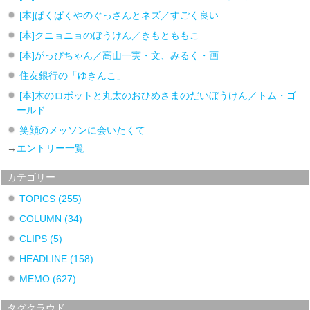
[本]ぱくぱくやのぐっさんとネズ／すごく良い
[本]クニョニョのぼうけん／きもとももこ
[本]がっぴちゃん／高山一実・文、みるく・画
住友銀行の「ゆきんこ」
[本]木のロボットと丸太のおひめさまのだいぼうけん／トム・ゴ
ールド
笑顔のメッソンに会いたくて
→
エントリー一覧
カテゴリー
TOPICS
(255)
COLUMN
(34)
CLIPS
(5)
HEADLINE
(158)
MEMO
(627)
タグクラウド