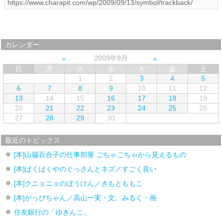
カレンダー
2009年9月
日
月
火
水
木
金
土
1
2
3
4
5
6
7
8
9
10
11
12
13
14
15
16
17
18
19
20
21
22
23
24
25
26
27
28
29
30
最近のトピックス
[本]山脇百合子の仕事部屋 ごちゃごちゃから見えるもの
[本]ぱくぱくやのぐっさんとネズ／すごく良い
[本]クニョニョのぼうけん／きもとももこ
[本]がっぴちゃん／高山一実・文、みるく・画
住友銀行の「ゆきんこ」