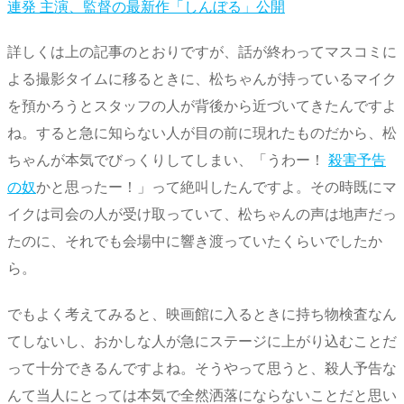
連発 主演、監督の最新作「しんぼる」公開
詳しくは上の記事のとおりですが、話が終わってマスコミに
よる撮影タイムに移るときに、松ちゃんが持っているマイク
を預かろうとスタッフの人が背後から近づいてきたんですよ
ね。すると急に知らない人が目の前に現れたものだから、松
ちゃんが本気でびっくりしてしまい、「うわー！
殺害予告
の奴
かと思ったー！」って絶叫したんですよ。その時既にマ
イクは司会の人が受け取っていて、松ちゃんの声は地声だっ
たのに、それでも会場中に響き渡っていたくらいでしたか
ら。
でもよく考えてみると、映画館に入るときに持ち物検査なん
てしないし、おかしな人が急にステージに上がり込むことだ
って十分できるんですよね。そうやって思うと、殺人予告な
んて当人にとっては本気で全然洒落にならないことだと思い