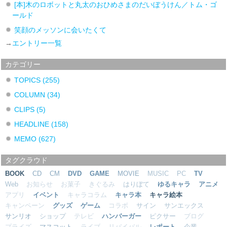
[本]木のロボットと丸太のおひめさまのだいぼうけん／トム・ゴ
ールド
笑顔のメッソンに会いたくて
→
エントリー一覧
カテゴリー
TOPICS
(255)
COLUMN
(34)
CLIPS
(5)
HEADLINE
(158)
MEMO
(627)
タグクラウド
BOOK
CD
CM
DVD
GAME
MOVIE
MUSIC
PC
TV
Web
お知らせ
お菓子
きぐるみ
はりぼて
ゆるキャラ
アニメ
アプリ
イベント
キャラコラム
キャラ本
キャラ絵本
キャンペーン
グッズ
ゲーム
コラボ
サイン
サンエックス
サンリオ
ショップ
テレビ
ハンバーガー
ピクサー
ブログ
プライズ
マスコット
ライブ
リバイバル
レポート
企業