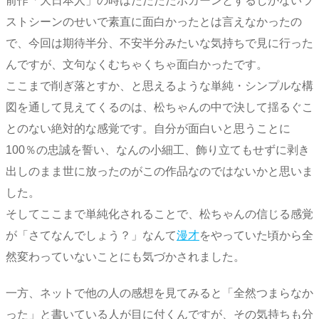
前作「大日本人」の時はただただポカーンとするしかないラ
ストシーンのせいで素直に面白かったとは言えなかったの
で、今回は期待半分、不安半分みたいな気持ちで見に行った
んですが、文句なくむちゃくちゃ面白かったです。
ここまで削ぎ落とすか、と思えるような単純・シンプルな構
図を通して見えてくるのは、松ちゃんの中で決して揺るぐこ
とのない絶対的な感覚です。自分が面白いと思うことに
100％の忠誠を誓い、なんの小細工、飾り立てもせずに剥き
出しのまま世に放ったのがこの作品なのではないかと思いま
した。
そしてここまで単純化されることで、松ちゃんの信じる感覚
が「さてなんでしょう？」なんて
漫才
をやっていた頃から全
然変わっていないことにも気づかされました。
一方、ネットで他の人の感想を見てみると「全然つまらなか
った」と書いている人が目に付くんですが、その気持ちも分