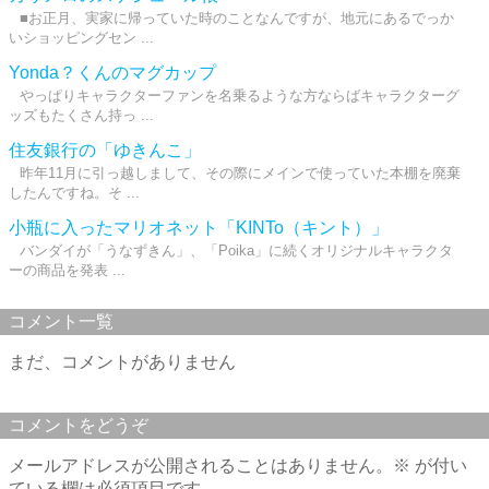
■お正月、実家に帰っていた時のことなんですが、地元にあるでっか
いショッピングセン ...
Yonda？くんのマグカップ
やっぱりキャラクターファンを名乗るような方ならばキャラクターグ
ッズもたくさん持っ ...
住友銀行の「ゆきんこ」
昨年11月に引っ越しまして、その際にメインで使っていた本棚を廃棄
したんですね。そ ...
小瓶に入ったマリオネット「KINTo（キント）」
バンダイが「うなずきん」、「Poika」に続くオリジナルキャラクタ
ーの商品を発表 ...
コメント一覧
まだ、コメントがありません
コメントをどうぞ
メールアドレスが公開されることはありません。
※
が付い
ている欄は必須項目です