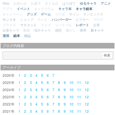
Web
お知らせ
お菓子
きぐるみ
はりぼて
ゆるキャラ
アニメ
アプリ
イベント
キャラコラム
キャラ本
キャラ絵本
キャンペーン
グッズ
ゲーム
コラボ
サイン
サンエックス
サンリオ
ショップ
テレビ
ハンバーガー
ピクサー
ブログ
プライズ
マスコット
ライブ
リバイバル
レポート
企業
企業キャラ
動画
地方キャラ
感想
懐かし
携帯
新キャラ
漫画
絵本
雑誌
ブログ内検索
アーカイブ
2026
1
2
3
4
5
6
7
2025
1
2
3
4
5
6
7
8
9
10
11
12
2024
1
2
3
4
5
6
7
8
9
10
11
12
2023
1
2
3
4
5
6
7
8
9
10
11
12
2022
1
2
3
4
5
6
7
8
9
10
11
12
2021
1
2
3
4
5
6
7
8
9
10
11
12