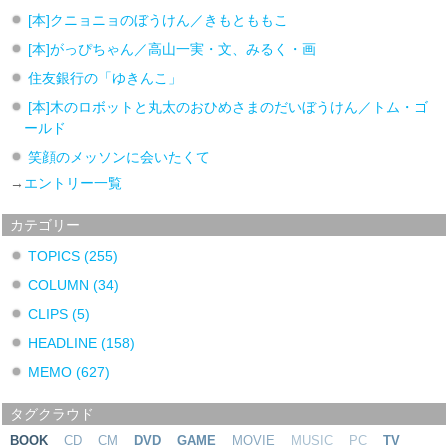
[本]クニョニョのぼうけん／きもとももこ
[本]がっぴちゃん／高山一実・文、みるく・画
住友銀行の「ゆきんこ」
[本]木のロボットと丸太のおひめさまのだいぼうけん／トム・ゴ
ールド
笑顔のメッソンに会いたくて
→
エントリー一覧
カテゴリー
TOPICS
(255)
COLUMN
(34)
CLIPS
(5)
HEADLINE
(158)
MEMO
(627)
タグクラウド
BOOK
CD
CM
DVD
GAME
MOVIE
MUSIC
PC
TV