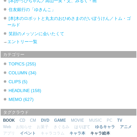
[本]がっぴちゃん／高山一実・文、みるく・画
住友銀行の「ゆきんこ」
[本]木のロボットと丸太のおひめさまのだいぼうけん／トム・ゴ
ールド
笑顔のメッソンに会いたくて
→
エントリー一覧
カテゴリー
TOPICS
(255)
COLUMN
(34)
CLIPS
(5)
HEADLINE
(158)
MEMO
(627)
タグクラウド
BOOK
CD
CM
DVD
GAME
MOVIE
MUSIC
PC
TV
Web
お知らせ
お菓子
きぐるみ
はりぼて
ゆるキャラ
アニメ
アプリ
イベント
キャラコラム
キャラ本
キャラ絵本