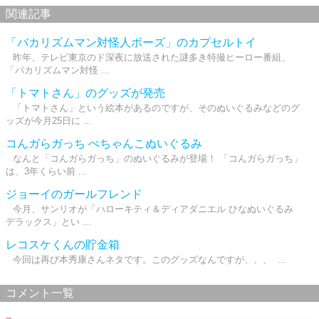
関連記事
「バカリズムマン対怪人ボーズ」のカプセルトイ
昨年、テレビ東京のド深夜に放送された謎多き特撮ヒーロー番組、
「バカリズムマン対怪 ...
「トマトさん」のグッズが発売
「トマトさん」という絵本があるのですが、そのぬいぐるみなどのグ
ッズが今月25日に ...
コんガらガっち ぺちゃんこぬいぐるみ
なんと「コんガらガっち」のぬいぐるみが登場！ 「コんガらガっち」
は、3年くらい前 ...
ジョーイのガールフレンド
今月、サンリオが「ハローキティ＆ディアダニエル ひなぬいぐるみ
デラックス」とい ...
レコスケくんの貯金箱
今回は再び本秀康さんネタです。このグッズなんですが、、、 ...
コメント一覧