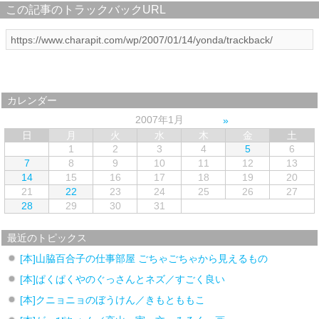
この記事のトラックバックURL
カレンダー
2007年1月
日
月
火
水
木
金
土
1
2
3
4
5
6
7
8
9
10
11
12
13
14
15
16
17
18
19
20
21
22
23
24
25
26
27
28
29
30
31
最近のトピックス
[本]山脇百合子の仕事部屋 ごちゃごちゃから見えるもの
[本]ぱくぱくやのぐっさんとネズ／すごく良い
[本]クニョニョのぼうけん／きもとももこ