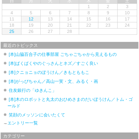
日
月
火
水
木
金
土
1
2
3
4
5
6
7
8
9
10
11
12
13
14
15
16
17
18
19
20
21
22
23
24
25
26
27
28
最近のトピックス
[本]山脇百合子の仕事部屋 ごちゃごちゃから見えるもの
[本]ぱくぱくやのぐっさんとネズ／すごく良い
[本]クニョニョのぼうけん／きもとももこ
[本]がっぴちゃん／高山一実・文、みるく・画
住友銀行の「ゆきんこ」
[本]木のロボットと丸太のおひめさまのだいぼうけん／トム・ゴ
ールド
笑顔のメッソンに会いたくて
→
エントリー一覧
カテゴリー