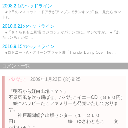
2008.2.1のヘッドライン
●中日のマスコット・ドアラがアマゾンでランキング1位…見たらホン
トに ...
2010.6.21のヘッドライン
●「さくらももこ劇場 コジコジ」がパチンコに…マジですか。 ●「あ
たしンち」が立 ...
2010.9.15のヘッドライン
●ロドニー・A・グリーンブラット展「Thunder Bunny Over The ...
コメント一覧
パパたこ
2009年1月23日 (金) 9:25
「明石から紅白出場？？？」
不景気風を吹っ飛ばせ、パパたこイエーCD（８８０円）
絵本ハッピーたこファミリーも発売いたしておりま
す。
神戸新聞総合出版センター（１，２６０
円） 絵 ゆざわともこ 文
かわいみえこ