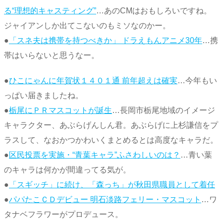
る“理想的キャスティング”
…あのCMはおもしろいですね。
ジャイアンしか出てこないのもミソなのかー。
●
「スネ夫は携帯を持つべきか」 ドラえもんアニメ30年
…携
帯はいらないと思うなー。
●
ひこにゃんに年賀状１４０１通 前年超えは確実
…今年もい
っぱい届きましたね。
●
栃尾にＰＲマスコットが誕生
…長岡市栃尾地域のイメージ
キャラクター、あぶらげんしん君。あぶらげに上杉謙信をプ
ラスして、なおかつかわいくまとめるとは高度なキャラだ。
●
区民投票を実施・“青葉キャラ”ふさわしいのは？
…青い葉
のキャラは何かが間違ってる気が。
●
「スギッチ」に続け、「森っち」が秋田県職員として着任
●
パパたこＣＤデビュー 明石淡路フェリー・マスコット
…ワ
タナベフラワーがプロデュース。