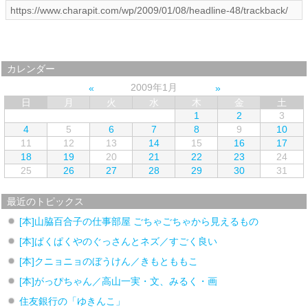
カレンダー
2009年1月
日
月
火
水
木
金
土
1
2
3
4
5
6
7
8
9
10
11
12
13
14
15
16
17
18
19
20
21
22
23
24
25
26
27
28
29
30
31
最近のトピックス
[本]山脇百合子の仕事部屋 ごちゃごちゃから見えるもの
[本]ぱくぱくやのぐっさんとネズ／すごく良い
[本]クニョニョのぼうけん／きもとももこ
[本]がっぴちゃん／高山一実・文、みるく・画
住友銀行の「ゆきんこ」