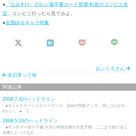
●
「なみすけ」のレジ袋不要カード登場 杉並のコンビニ全
店
…コンビニ行ったら見てみよ。
●
全国ゆるキャラ特集
おふくろさん
非日常って何
関連記事
2008.7.3のヘッドライン
●Ｑｏｏステーショナリーグッズ…Qooの市販グッズ。消しゴムがか
わいい。 ●「リ ...
2009.5.14のヘッドライン
●ヤン坊マー坊５０歳 ６月に特別企画の天気予報…ここまで続けると
企業にとってもか ...