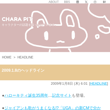
ABOUT
BBS
CHARA PIT
キャラクターの話題を追っかけています。
HOME
>
HEADLINE
2009.1.8のヘッドライン
2009年1月8日 (木) 6:01
HEADLINE
●
ハローキティ誕生35周年
…
記念サイト
も登場。
●
ジャイアンも歌がうまくなる!?「UGA」の新CMで分か