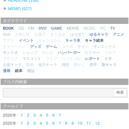
HEADLINE
(158)
MEMO
(627)
タグクラウド
BOOK
CD
CM
DVD
GAME
MOVIE
MUSIC
PC
TV
Web
お知らせ
お菓子
きぐるみ
はりぼて
ゆるキャラ
アニメ
アプリ
イベント
キャラコラム
キャラ本
キャラ絵本
キャンペーン
グッズ
ゲーム
コラボ
サイン
サンエックス
サンリオ
ショップ
テレビ
ハンバーガー
ピクサー
ブログ
プライズ
マスコット
ライブ
リバイバル
レポート
企業
企業キャラ
動画
地方キャラ
感想
懐かし
携帯
新キャラ
漫画
絵本
雑誌
ブログ内検索
アーカイブ
2026
1
2
3
4
5
6
7
2025
1
2
3
4
5
6
7
8
9
10
11
12