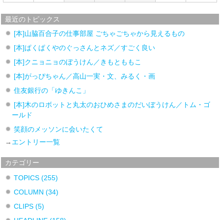
最近のトピックス
[本]山脇百合子の仕事部屋 ごちゃごちゃから見えるもの
[本]ぱくぱくやのぐっさんとネズ／すごく良い
[本]クニョニョのぼうけん／きもとももこ
[本]がっぴちゃん／高山一実・文、みるく・画
住友銀行の「ゆきんこ」
[本]木のロボットと丸太のおひめさまのだいぼうけん／トム・ゴ
ールド
笑顔のメッソンに会いたくて
→
エントリー一覧
カテゴリー
TOPICS
(255)
COLUMN
(34)
CLIPS
(5)