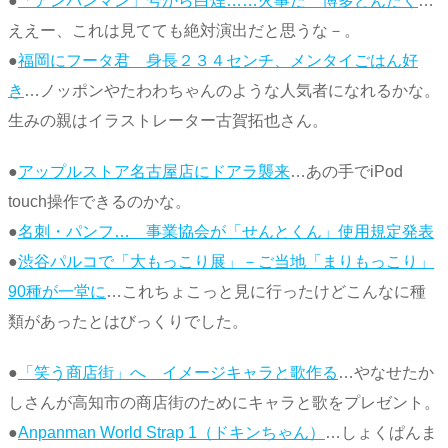
●
「アンパンマン」号から白煙……火事だ 博多どんたく
…
ええー、これは見てても絶対演出だと思うな－。
●
福岡にフータ君 身長２３４センチ、メンタイごはん好
き
…ノッポンやたわわちゃんのような人気者になれるかな。
生みの親はイラストレーター古賀拓也さん。
●
アップルストア名古屋店にドアラ襲来
…あの手でiPod
touch操作できるのかな。
●
名刺・パンフ… 事業協会が「せんとくん」使用規定発表
●
渋谷パルコで「大もっこり展」－ご当地「まりもっこり」
90種が一堂に
…これちょこっと見に行ったけどこんなに種
類があったとはびっくりでした。
●
「笑う商店街」へ イメージキャラと歌作る
…やなせたか
しさんが高知市の商店街のためにキャラと歌をプレゼント。
●
Anpanman World Strap 1（ドキンちゃん）
…しょくぱんま