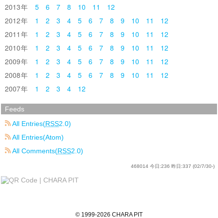
2013
5
6
7
8
10
11
12
2012
1
2
3
4
5
6
7
8
9
10
11
12
2011
1
2
3
4
5
6
7
8
9
10
11
12
2010
1
2
3
4
5
6
7
8
9
10
11
12
2009
1
2
3
4
5
6
7
8
9
10
11
12
2008
1
2
3
4
5
6
7
8
9
10
11
12
2007
1
2
3
4
12
Feeds
All Entries(
RSS
2.0)
All Entries(Atom)
All Comments(
RSS
2.0)
468014
今日:
236
昨日:
337
(02/7/30-)
©
1999
-2026
CHARA PIT