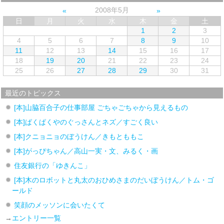
2008年5月
日
月
火
水
木
金
土
1
2
3
4
5
6
7
8
9
10
11
12
13
14
15
16
17
18
19
20
21
22
23
24
25
26
27
28
29
30
31
最近のトピックス
[本]山脇百合子の仕事部屋 ごちゃごちゃから見えるもの
[本]ぱくぱくやのぐっさんとネズ／すごく良い
[本]クニョニョのぼうけん／きもとももこ
[本]がっぴちゃん／高山一実・文、みるく・画
住友銀行の「ゆきんこ」
[本]木のロボットと丸太のおひめさまのだいぼうけん／トム・ゴ
ールド
笑顔のメッソンに会いたくて
→
エントリー一覧