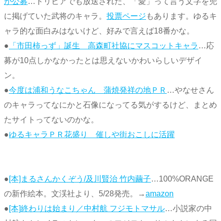
が公募
…トリビアでも放送された、「愛」って言う文字を兜
に掲げていた武将のキャラ。
投票ページ
もあります。ゆるキ
ャラ的な面白みはないけど、好みで言えば18番かな。
●
「市田柿っず」誕生 高森町社協にマスコットキャラ
…応
募が10点しかなかったとは思えないかわいらしいデザイ
ン。
●
今度は浦和うなこちゃん 蒲焼発祥の地ＰＲ
…やなせさん
のキャラってなにかと石像になってる気がするけど、まとめ
たサイトってないのかな。
●
ゆるキャラＰＲ花盛り 催しや街おこしに活躍
●
[本]まるさんかくぞう/及川賢治 竹内繭子
…100%ORANGE
の新作絵本。文渓社より、5/28発売。→
amazon
●
[本]終わりは始まり／中村航 フジモトマサル
…小説家の中