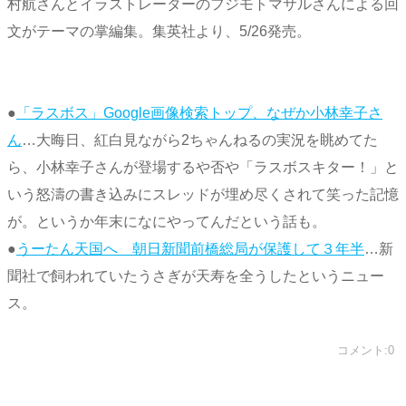
村航さんとイラストレーターのフジモトマサルさんによる回
文がテーマの掌編集。集英社より、5/26発売。
●
「ラスボス」Google画像検索トップ、なぜか小林幸子さ
ん
…大晦日、紅白見ながら2ちゃんねるの実況を眺めてた
ら、小林幸子さんが登場するや否や「ラスボスキター！」と
いう怒濤の書き込みにスレッドが埋め尽くされて笑った記憶
が。というか年末になにやってんだという話も。
●
うーたん天国へ 朝日新聞前橋総局が保護して３年半
…新
聞社で飼われていたうさぎが天寿を全うしたというニュー
ス。
コメント:0