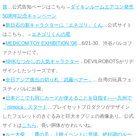
賞
…公式告知ページはこちら→
ダイキンルームエアコン発売
50周年記念キャンペーン
●
新日石の新キャラクターに「エネゴリ」くん
…公式サイト
はこちら。→
エネゴリくんの星
●
MEDICOM TOY EXHIBITION ’08
…6/21-30、渋谷パルコフ
ァクトリーにて。
●
NHKなつかしの人気キャラクター
…DEVILROBOTSがリデ
ザインしたシリーズです。
●
全日アジア進出の切り札「武藤ベアー」
…台湾の玩具フェ
スティバルに出展。
●
日本どこでも同じカードが使えることを目指す――九州で
「nimoca」スタート
…プレイセットプロダクツがデザイン
したフェレットのきぐるみと巨大オブジェの画像あり。公式
サイトは
こちら
。長い胴体がかわいいね。
●
ルー大柴、「鷹の爪」上映イベントに登場。絶好調のルー