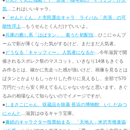
●
せんとくんに強敵！？ 奈良・橿考研の「イワミン」が人
気
…これはいいキャラ。
●
「せんとくん」と市民選出キャラ ライバル「共演」の可
能性浮上
…もうせんとくんだけでいいよ。
●
兵庫の癒し系「はばタン」、着うた初配信
…ひこにゃんブ
ームで影が薄くなった気がするけど、まだまだ人気者。
●
どうなる「キャッフィー」 人気者になるか
…今年滋賀で開
催されるスポレク祭のマスコット。いきなり14体もきぐる
み作るとは、確かに先走った感が強いけど、画像を見るとは
ばタンとかよりもしっかりした作りに見えるし、全部で570
万円だったら安く抑えてるんじゃないかなと思います。きぐ
るみの相場なんて知らないのでイメージですが。
●
しまさこにゃん、収蔵品を除幕 長浜の博物館、いしだみつ
にゃんと
…滋賀はゆるキャラ宝庫。
●
兼続のキャラクター投票始まる 「天地人」米沢市推進協