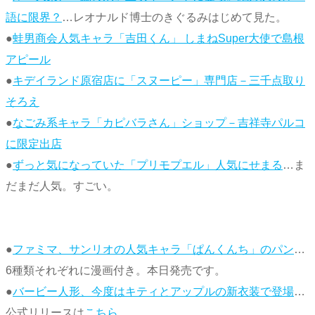
語に限界？
…レオナルド博士のきぐるみはじめて見た。
●
蛙男商会人気キャラ「吉田くん」 しまねSuper大使で島根
アピール
●
キデイランド原宿店に「スヌーピー」専門店－三千点取り
そろえ
●
なごみ系キャラ「カピバラさん」ショップ－吉祥寺パルコ
に限定出店
●
ずっと気になっていた「プリモプエル」人気にせまる
…ま
だまだ人気。すごい。
●
ファミマ、サンリオの人気キャラ「ぱんくんち」のパン
…
6種類それぞれに漫画付き。本日発売です。
●
バービー人形、今度はキティとアップルの新衣装で登場
…
公式リリースは
こちら
。