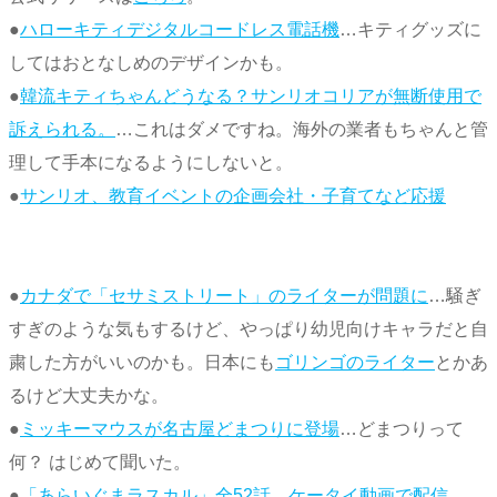
●
ハローキティデジタルコードレス電話機
…キティグッズに
してはおとなしめのデザインかも。
●
韓流キティちゃんどうなる？サンリオコリアが無断使用で
訴えられる。
…これはダメですね。海外の業者もちゃんと管
理して手本になるようにしないと。
●
サンリオ、教育イベントの企画会社・子育てなど応援
●
カナダで「セサミストリート」のライターが問題に
…騒ぎ
すぎのような気もするけど、やっぱり幼児向けキャラだと自
粛した方がいいのかも。日本にも
ゴリンゴのライター
とかあ
るけど大丈夫かな。
●
ミッキーマウスが名古屋どまつりに登場
…どまつりって
何？ はじめて聞いた。
●
「あらいぐまラスカル」全52話、ケータイ動画で配信