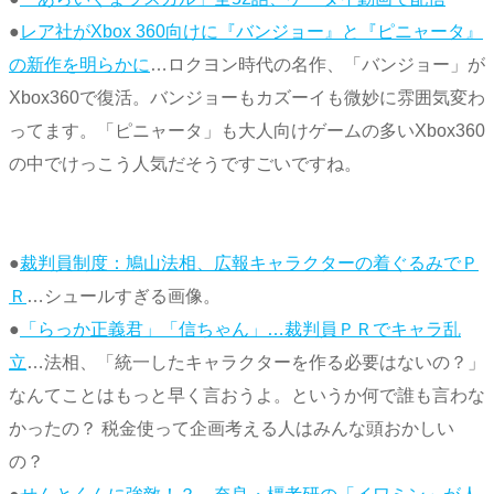
●
レア社がXbox 360向けに『バンジョー』と『ピニャータ』
の新作を明らかに
…ロクヨン時代の名作、「バンジョー」が
Xbox360で復活。バンジョーもカズーイも微妙に雰囲気変わ
ってます。「ピニャータ」も大人向けゲームの多いXbox360
の中でけっこう人気だそうですごいですね。
●
裁判員制度：鳩山法相、広報キャラクターの着ぐるみでＰ
Ｒ
…シュールすぎる画像。
●
「らっか正義君」「信ちゃん」…裁判員ＰＲでキャラ乱
立
…法相、「統一したキャラクターを作る必要はないの？」
なんてことはもっと早く言おうよ。というか何で誰も言わな
かったの？ 税金使って企画考える人はみんな頭おかしい
の？