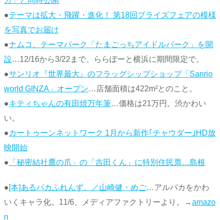
カ」と同時公開
●
テーマは拡大・飛躍・進化！ 第18回プライズフェアの模様
を写真でお届け
●
ナムコ、テーマパーク「たまごっちアイドルパーク」を開
設
…12/16から3/22まで、ららぽーと横浜に期間限定で。
●
サンリオ『世界最大』のフラッグシップショップ「Sanrio
world GINZA」オープン
…店舗面積は422m²とのこと。
●
キティちゃんの有田焼万年筆
…価格は21万円。渋かわい
い。
●
カートゥーンネットワーク 1月から新作｢チャウダー｣HD放
映開始
●
「秘密結社鷹の爪」の「吉田くん」に特別住民票…島根
●
[本]あるパカふれんず。／山崎健・めご
…アルパカをかわ
いくキャラ化。11/6、メディアファクトリーより。→
amazo
n