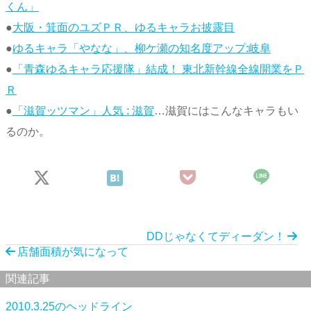
くん」
●
大阪・箕面のユズＰＲ、ゆるキャラお披露目
●
ゆるキャラ「やなな」、柳ケ瀬の知名度アップ:岐阜
●
「青森ゆるキャラ応援隊」結成！ 東北新幹線全線開業をＰ
Ｒ
●
「滋賀ッツマン」人気 : 滋賀
…滋賀にはこんなキャラもい
るのか。
DDじゃなくてディーダン！
店舗面積が気になって
関連記事
2010.3.25のヘッドライン