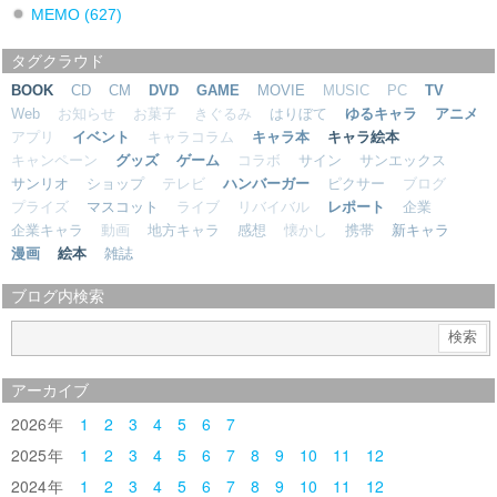
MEMO
(627)
タグクラウド
BOOK
CD
CM
DVD
GAME
MOVIE
MUSIC
PC
TV
Web
お知らせ
お菓子
きぐるみ
はりぼて
ゆるキャラ
アニメ
アプリ
イベント
キャラコラム
キャラ本
キャラ絵本
キャンペーン
グッズ
ゲーム
コラボ
サイン
サンエックス
サンリオ
ショップ
テレビ
ハンバーガー
ピクサー
ブログ
プライズ
マスコット
ライブ
リバイバル
レポート
企業
企業キャラ
動画
地方キャラ
感想
懐かし
携帯
新キャラ
漫画
絵本
雑誌
ブログ内検索
アーカイブ
2026
1
2
3
4
5
6
7
2025
1
2
3
4
5
6
7
8
9
10
11
12
2024
1
2
3
4
5
6
7
8
9
10
11
12