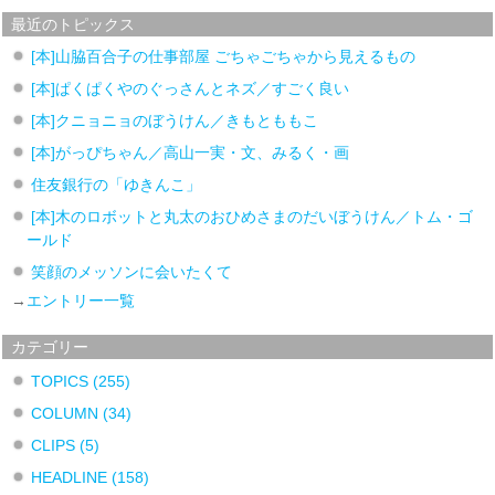
最近のトピックス
[本]山脇百合子の仕事部屋 ごちゃごちゃから見えるもの
[本]ぱくぱくやのぐっさんとネズ／すごく良い
[本]クニョニョのぼうけん／きもとももこ
[本]がっぴちゃん／高山一実・文、みるく・画
住友銀行の「ゆきんこ」
[本]木のロボットと丸太のおひめさまのだいぼうけん／トム・ゴ
ールド
笑顔のメッソンに会いたくて
→
エントリー一覧
カテゴリー
TOPICS
(255)
COLUMN
(34)
CLIPS
(5)
HEADLINE
(158)