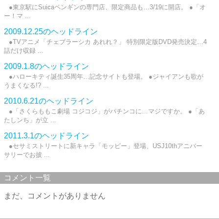
●東京駅にSuicaペンギンの専門店、限定商品も…3/19に開店。 ●「オ
ー！マ ...
2009.12.25のヘッドライン
●TVアニメ「チェブラーシカ あれれ？」 特別限定版DVD発売決定…4
話だけ収録 ...
2009.1.8のヘッドライン
●ハローキティ誕生35周年…記念サイトも登場。 ●ジャイアンも歌が
うまくなる!? ...
2010.6.21のヘッドライン
●「さくらももこ劇場 コジコジ」がパチンコに…マジですか。 ●「あ
たしンち」が立 ...
2011.3.1のヘッドライン
●セサミストリートに新キャラ「モッピー」登場、USJ10thアニバー
サリーでお披 ...
コメント一覧
まだ、コメントがありません