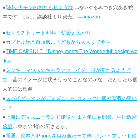
●
[本]シナモンのおたんじょうび
…ぬいぐるみつき穴あき絵
本です。11/1、講談社より発売。→
amazon
●
セサミストリート40年：軌跡と広がり
●
カプセル玩具自販機…子どもから大人まで夢中
●
TIME CAPSULE『Disney meets The Wonderful! design wo
rks』
●
ミッキーマウスのキャラクターイメージが変わるようで
す
…昔のイメージに戻そうってことなのかな。だとしたら個
人的には歓迎。
●
スパイダーマンがディズニーへ コミック出版社買収の狙い
は？
●
上海にディズニーランド建設へ １４年にも開業、中国政府
承認
…東京の4倍の広さとか。
●
電通、絵本とiPhoneを組み合わせて楽しむハイブリッド絵