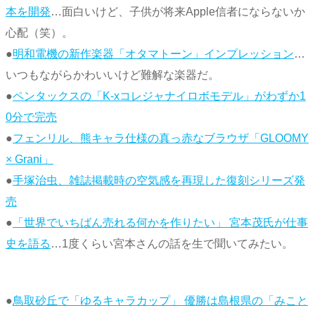
本を開発
…面白いけど、子供が将来Apple信者にならないか
心配（笑）。
●
明和電機の新作楽器「オタマトーン」インプレッション
…
いつもながらかわいいけど難解な楽器だ。
●
ペンタックスの「K-xコレジャナイロボモデル」がわずか1
0分で完売
●
フェンリル、熊キャラ仕様の真っ赤なブラウザ「GLOOMY
× Grani」
●
手塚治虫、雑誌掲載時の空気感を再現した復刻シリーズ発
売
●
「世界でいちばん売れる何かを作りたい」 宮本茂氏が仕事
史を語る
…1度くらい宮本さんの話を生で聞いてみたい。
●
鳥取砂丘で「ゆるキャラカップ」 優勝は島根県の「みこと