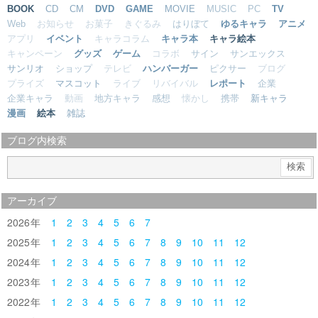
BOOK
CD
CM
DVD
GAME
MOVIE
MUSIC
PC
TV
Web
お知らせ
お菓子
きぐるみ
はりぼて
ゆるキャラ
アニメ
アプリ
イベント
キャラコラム
キャラ本
キャラ絵本
キャンペーン
グッズ
ゲーム
コラボ
サイン
サンエックス
サンリオ
ショップ
テレビ
ハンバーガー
ピクサー
ブログ
プライズ
マスコット
ライブ
リバイバル
レポート
企業
企業キャラ
動画
地方キャラ
感想
懐かし
携帯
新キャラ
漫画
絵本
雑誌
ブログ内検索
アーカイブ
2026
1
2
3
4
5
6
7
2025
1
2
3
4
5
6
7
8
9
10
11
12
2024
1
2
3
4
5
6
7
8
9
10
11
12
2023
1
2
3
4
5
6
7
8
9
10
11
12
2022
1
2
3
4
5
6
7
8
9
10
11
12