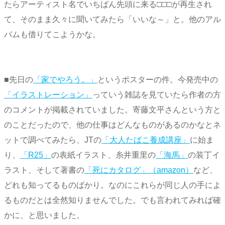
たらアーティスト名でいちばん先頭に来る□□□が再生され
て、そのまま久々に聞いてみたら「いいな～」と。他のアル
バムも借りてこようかな。
■先日の
「家でやろう。」
というポスターの件。今発売中の
「イラストレーション」
っていう雑誌を見ていたら作者の方
のコメントが掲載されていました。寄藤文平さんという方と
のことだったので、他の仕事はどんなものがあるのかなとネ
ットで調べてみたら、JTの
「大人たばこ養成講座」
に始ま
り、
「R25」
の表紙イラスト、糸井重里の
「海馬」
の装丁イ
ラスト、そして著書の
「死にカタログ」（amazon）
など、
どれも知ってるものばかり。なのにこれらが同じ人の手によ
るものだとは全然知りませんでした。でも言われてみれば確
かに、と思いました。