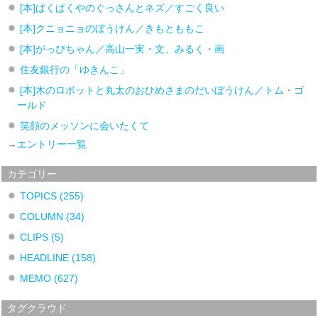
[本]ぱくぱくやのぐっさんとネズ／すごく良い
[本]クニョニョのぼうけん／きもとももこ
[本]がっぴちゃん／高山一実・文、みるく・画
住友銀行の「ゆきんこ」
[本]木のロボットと丸太のおひめさまのだいぼうけん／トム・ゴ
ールド
笑顔のメッソンに会いたくて
→
エントリー一覧
カテゴリー
TOPICS
(255)
COLUMN
(34)
CLIPS
(5)
HEADLINE
(158)
MEMO
(627)
タグクラウド