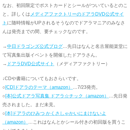
なお、初回限定でポストカードとシールがついているとのこ
と。詳しくは
メディアファクトリーのドアラDVD公式サイ
ト
に随時情報がUPされるそうなのでドアラマニアのみなさ
んは発売までの間、要チェックなのです。
→
中日ドラゴンズ公式ブログ
…先日はなんと名古屋能楽堂に
て写真集出版イベントを開催したドアラさん。
→
ドアラDVD公式サイト
（メディアファクトリー）
↓CDや書籍についてもおさらいです。
○
[CD]ドアラのテーマ（amazon）
…7/23発売。
○
[本]公式ドアラ写真集 ドアラ☆チック（amazon）
…先日発
売されました。まだ未見。
○
[本]ドアラのひみつ かくさしゃかいにまけないよ
（amazon）
…これはなんとかシール付きの初回版を買うこ