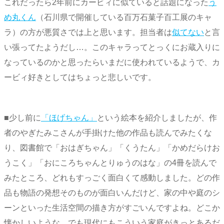
これだったら2年前にカービィに似ていると話題になった
う
め丸くん
（石川県で開催している百万石菓子百工展のキャ
ラ）の方が悪質さでは上と思います。担当者は
似てない
と言
い張ってたようだし…。このキャラってとっくにお蔵入りに
なっているのかと思ったらいまだに使われているようで、カ
ービィ好きとしてはちょっと悲しいです。
■少し前に
「ほげちゃん」
という絵本を紹介しましたが、作
者のやぎたみこさんが手掛けた他の作品も読んでみたくな
り、図書館で「おはぎちゃん」「くうたん」「かめだらけお
うこく」「おにころちゃんとりゅうのはな」の4冊を読んで
みたところ、どれもすっごく面白くて感動しました。どの作
品も物語の発想そのものが面白いんだけど、家の中や庭のシ
ーンといった生活空間の描き方がすごいんですよね。どこか
懐かしいような、でも現代にもこういう家庭がきっとあるだ