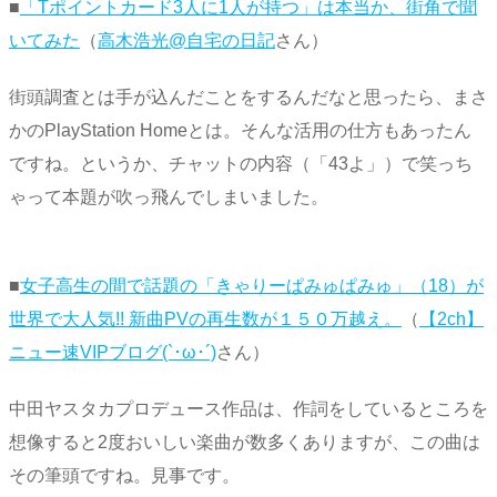
■
「Tポイントカード3人に1人が持つ」は本当か、街角で聞
いてみた
（
高木浩光@自宅の日記
さん）
街頭調査とは手が込んだことをするんだなと思ったら、まさ
かのPlayStation Homeとは。そんな活用の仕方もあったん
ですね。というか、チャットの内容（「43よ」）で笑っち
ゃって本題が吹っ飛んでしまいました。
■
女子高生の間で話題の「きゃりーぱみゅぱみゅ」（18）が
世界で大人気!! 新曲PVの再生数が１５０万越え。
（
【2ch】
ニュー速VIPブログ(`･ω･´)
さん）
中田ヤスタカプロデュース作品は、作詞をしているところを
想像すると2度おいしい楽曲が数多くありますが、この曲は
その筆頭ですね。見事です。