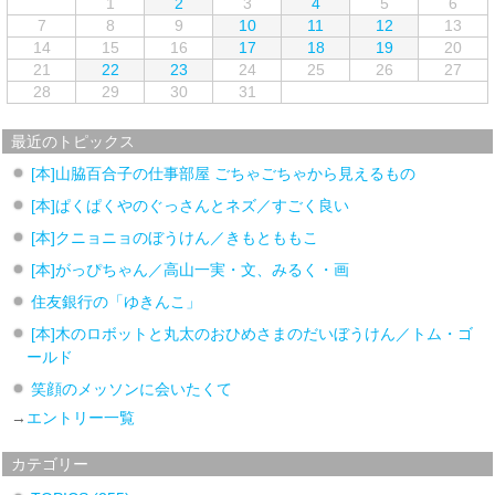
1
2
3
4
5
6
7
8
9
10
11
12
13
14
15
16
17
18
19
20
21
22
23
24
25
26
27
28
29
30
31
最近のトピックス
[本]山脇百合子の仕事部屋 ごちゃごちゃから見えるもの
[本]ぱくぱくやのぐっさんとネズ／すごく良い
[本]クニョニョのぼうけん／きもとももこ
[本]がっぴちゃん／高山一実・文、みるく・画
住友銀行の「ゆきんこ」
[本]木のロボットと丸太のおひめさまのだいぼうけん／トム・ゴ
ールド
笑顔のメッソンに会いたくて
→
エントリー一覧
カテゴリー