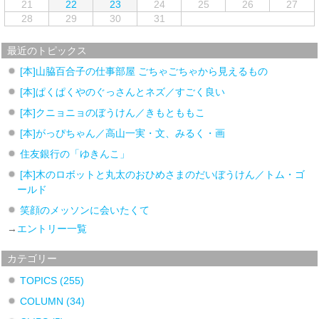
21
22
23
24
25
26
27
28
29
30
31
最近のトピックス
[本]山脇百合子の仕事部屋 ごちゃごちゃから見えるもの
[本]ぱくぱくやのぐっさんとネズ／すごく良い
[本]クニョニョのぼうけん／きもとももこ
[本]がっぴちゃん／高山一実・文、みるく・画
住友銀行の「ゆきんこ」
[本]木のロボットと丸太のおひめさまのだいぼうけん／トム・ゴ
ールド
笑顔のメッソンに会いたくて
→
エントリー一覧
カテゴリー
TOPICS
(255)
COLUMN
(34)