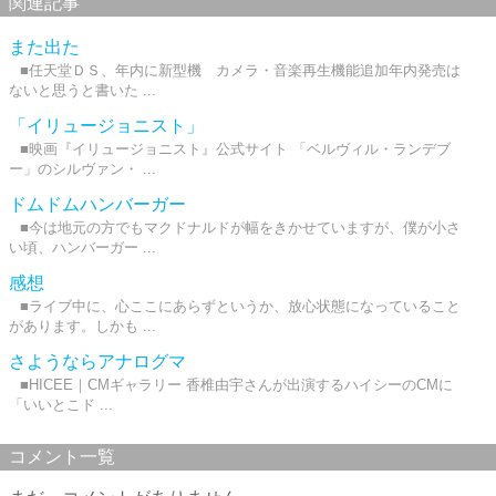
関連記事
また出た
■任天堂ＤＳ、年内に新型機 カメラ・音楽再生機能追加年内発売は
ないと思うと書いた ...
「イリュージョニスト」
■映画『イリュージョニスト』公式サイト 「ベルヴィル・ランデブ
ー」のシルヴァン・ ...
ドムドムハンバーガー
■今は地元の方でもマクドナルドが幅をきかせていますが、僕が小さ
い頃、ハンバーガー ...
感想
■ライブ中に、心ここにあらずというか、放心状態になっていること
があります。しかも ...
さようならアナログマ
■HICEE｜CMギャラリー 香椎由宇さんが出演するハイシーのCMに
「いいとこド ...
コメント一覧