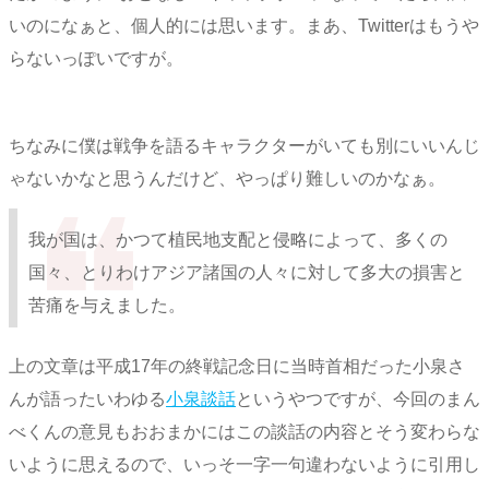
いのになぁと、個人的には思います。まあ、Twitterはもうや
らないっぽいですが。
ちなみに僕は戦争を語るキャラクターがいても別にいいんじ
ゃないかなと思うんだけど、やっぱり難しいのかなぁ。
我が国は、かつて植民地支配と侵略によって、多くの
国々、とりわけアジア諸国の人々に対して多大の損害と
苦痛を与えました。
上の文章は平成17年の終戦記念日に当時首相だった小泉さ
んが語ったいわゆる
小泉談話
というやつですが、今回のまん
べくんの意見もおおまかにはこの談話の内容とそう変わらな
いように思えるので、いっそ一字一句違わないように引用し