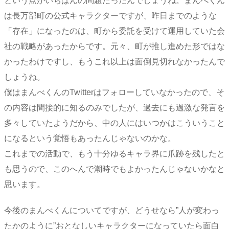
という点がいちばんの問題だったんでしょうね。まんべくん
は長万部町の公式キャラクターですが、昨日までのような
「存在」になったのは、町から委託を受けて運用していた会
社の戦略があったからです。元々、町が推し進めた形ではな
かったわけですし、もうこれ以上は面倒見切れなかったんで
しょうね。
僕はまんべくんのTwitterはフォローしていなかったので、そ
の内容は間接的に知るのみでしたが、過去にも過激な発言を
多々していたようだから、中の人にはいつかはこういうこと
になるという覚悟もあったんじゃないのかな。
これまでの活動で、もう十分ゆるキャラ界に爪跡を残したと
も思うので、このへんで潮時でもよかったんじゃないかなと
思います。
今後のまんべくんについてですが、どうせなら”人が変わっ
たかのように”おとなしいキャラクターになっていたら面白