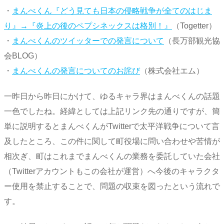
・
まんべくん『どう見ても日本の侵略戦争が全てのはじま
り』→『炎上の後のペプシネックスは格別！』
（Togetter）
・
まんべくんのツイッターでの発言について
（長万部観光協
会BLOG）
・
まんべくんの発言についてのお詫び
（株式会社エム）
一昨日から昨日にかけて、ゆるキャラ界はまんべくんの話題
一色でしたね。経緯としては上記リンク先の通りですが、簡
単に説明するとまんべくんがTwitterで太平洋戦争について言
及したところ、この件に関して町役場に問い合わせや苦情が
相次ぎ、町はこれまでまんべくんの業務を委託していた会社
（Twitterアカウントもこの会社が運営）へ今後のキャラクタ
ー使用を禁止することで、問題の収束を図ったという流れで
す。