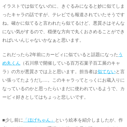
イラストでは似てないのに、きぐるみになると妙に似てしま
ったキャラの話ですが、テレビでも報道されていたそうです
ね。確かに似てると言われたら似てるけど、悪質さはそんな
にない気がするので、穏便な方向で丸くおさめることができ
ればいいんじゃないかなぁと思います。
これだったら2年前にカービィに似ていると話題になった
う
め丸くん
（石川県で開催している百万石菓子百工展のキャ
ラ）の方が悪質さでは上と思います。担当者は
似てない
と言
い張ってたようだし…。このキャラってとっくにお蔵入りに
なっているのかと思ったらいまだに使われているようで、カ
ービィ好きとしてはちょっと悲しいです。
■少し前に
「ほげちゃん」
という絵本を紹介しましたが、作