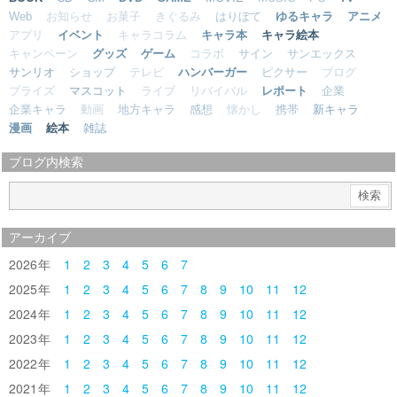
Web
お知らせ
お菓子
きぐるみ
はりぼて
ゆるキャラ
アニメ
アプリ
イベント
キャラコラム
キャラ本
キャラ絵本
キャンペーン
グッズ
ゲーム
コラボ
サイン
サンエックス
サンリオ
ショップ
テレビ
ハンバーガー
ピクサー
ブログ
プライズ
マスコット
ライブ
リバイバル
レポート
企業
企業キャラ
動画
地方キャラ
感想
懐かし
携帯
新キャラ
漫画
絵本
雑誌
ブログ内検索
アーカイブ
2026
1
2
3
4
5
6
7
2025
1
2
3
4
5
6
7
8
9
10
11
12
2024
1
2
3
4
5
6
7
8
9
10
11
12
2023
1
2
3
4
5
6
7
8
9
10
11
12
2022
1
2
3
4
5
6
7
8
9
10
11
12
2021
1
2
3
4
5
6
7
8
9
10
11
12