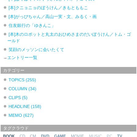
[本]クニョニョのぼうけん／きもとももこ
[本]がっぴちゃん／高山一実・文、みるく・画
住友銀行の「ゆきんこ」
[本]木のロボットと丸太のおひめさまのだいぼうけん／トム・ゴ
ールド
笑顔のメッソンに会いたくて
→
エントリー一覧
カテゴリー
TOPICS
(255)
COLUMN
(34)
CLIPS
(5)
HEADLINE
(158)
MEMO
(627)
タグクラウド
BOOK
CD
CM
DVD
GAME
MOVIE
MUSIC
PC
TV