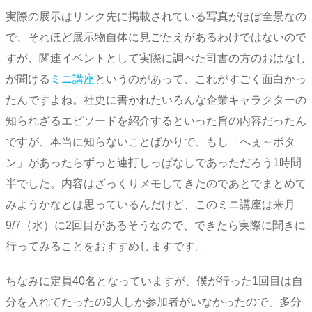
実際の展示はリンク先に掲載されている写真がほぼ全景なの
で、それほど展示物自体に見ごたえがあるわけではないので
すが、関連イベントとして実際に調べた司書の方のおはなし
が聞ける
ミニ講座
というのがあって、これがすごく面白かっ
たんですよね。社史に書かれたいろんな企業キャラクターの
知られざるエピソードを紹介するといった旨の内容だったん
ですが、本当に知らないことばかりで、もし「へぇ～ボタ
ン」があったらずっと連打しっぱなしであっただろう1時間
半でした。内容はざっくりメモしてきたのであとでまとめて
みようかなとは思っているんだけど、このミニ講座は来月
9/7（水）に2回目があるそうなので、できたら実際に聞きに
行ってみることをおすすめしますです。
ちなみに定員40名となっていますが、僕が行った1回目は自
分を入れてたったの9人しか参加者がいなかったので、多分