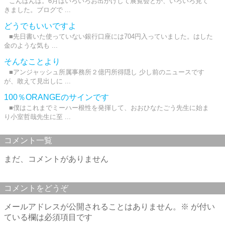
こんばんは。6月はいろいろお出かけして展覧会とか、いろいろ見て
きました。ブログで ...
どうでもいいですよ
■先日書いた使っていない銀行口座には704円入っていました。はした
金のような気も ...
そんなことより
■アンジャッシュ所属事務所２億円所得隠し 少し前のニュースです
が、敢えて見出しに ...
100％ORANGEのサインです
■僕はこれまでミーハー根性を発揮して、おおひなたごう先生に始ま
り小室哲哉先生に至 ...
コメント一覧
まだ、コメントがありません
コメントをどうぞ
メールアドレスが公開されることはありません。
※
が付い
ている欄は必須項目です