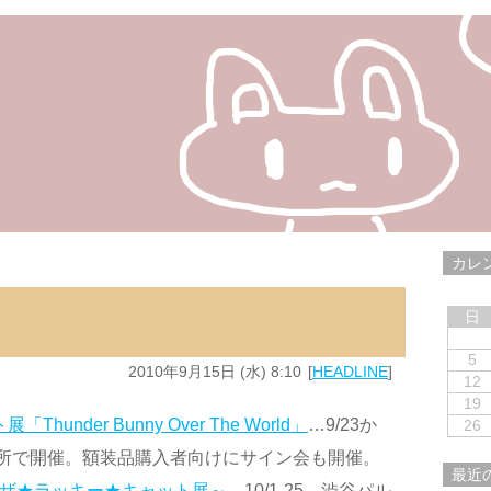
カレ
日
5
2010年9月15日 (水) 8:10
HEADLINE
12
19
nder Bunny Over The World」
…9/23か
26
ヶ所で開催。額装品購入者向けにサイン会も開催。
最近
リックス★ザ★ラッキー★キャット展～
…10/1-25、渋谷パル