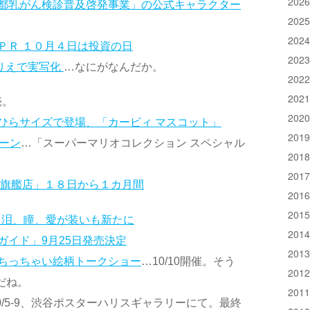
202
都乳がん検診普及啓発事業」の公式キャラクター
202
202
ＰＲ １０月４日は投資の日
202
沢りえで実写化
…なにがなんだか。
202
202
売。
202
ひらサイズで登場、「カービィ マスコット」
201
ーン
…「スーパーマリオコレクション スペシャル
201
201
ン旗艦店」１８日から１カ月間
201
201
 泪、瞳、愛が装いも新たに
201
ガイド」9月25日発売決定
201
ちっちゃい絵柄トークショー
…10/10開催。そう
201
んだね。
201
0/5-9、渋谷ポスターハリスギャラリーにて。最終