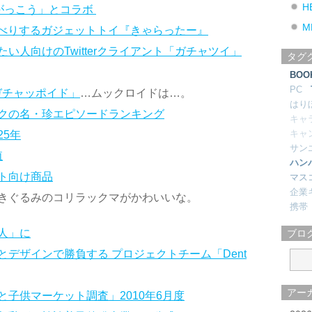
H
のがっこう」とコラボ
M
しゃべりするガジェットトイ『きゃらったー』
い人向けのTwitterクライアント「ガチャツイ」
タグ
BOO
PC
「ガチャッポイド」
…ムックロイドは…。
はり
クの名・珍エピソードランキング
キャ
キャ
5年
サン
殖
ハン
ト向け商品
マス
企業
きぐるみのコリラックマがかわいいな。
携帯
人」に
ブロ
デザインで勝負する プロジェクトチーム「Dent
アー
子供マーケット調査」2010年6月度