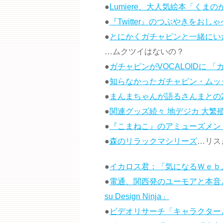
●
Lumiere、大人気絵本「くま
●
『Twitter』のつぶやきをお
●
とにかくガチャピンと一緒にいた
…ムクツイはないの？
●
ガチャピンがVOCALOIDに 
●
知らなかったガチャピン・ムッ
●
まんまちゃんが語るさんまとの2
●
関連グッズ続々 地デジカ 大繁
●
『こまねこ』のアミューズメン
●
森のリラックマシリーズ
…リス
●
イカロス君：「気になるＷｅｂ
●
電通、関西発のユーモアと本音と
su Design Ninja」
●
ビデオリサーチ「キャラクターと