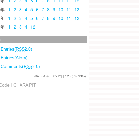
0
1
2
3
4
5
6
7
8
9
10
11
12
9
1
2
3
4
5
6
7
8
9
10
11
12
8
1
2
3
4
5
6
7
8
9
10
11
12
7
1
2
3
4
12
s
 Entries(
RSS
2.0)
 Entries(Atom)
l Comments(
RSS
2.0)
467384
今日:
85
昨日:
125
(02/7/30-)