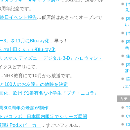
[
0周年記念です。
見
最終日イベント報告
…仮店舗はあさってオープンで
[
い
[
を11月にBlu-ray化
…早っ！
[
画
山田くん」がBlu-ray化
スマス ディズニー デジタル 3-D』ハロウィン・
[
マイクスピアリにて。
ぼ
…NHK教育にて10月から放送です。
と100人のお友達』の放映を決定
→
エ
画化、欧州で1番有名な小学生『プチ・ニコラ』
カテ
300周年の老舗が制作
T
C
トがコラボ、日本国内限定でシリーズ展開
C
型iPodスピーカー
…すごいフォルム。