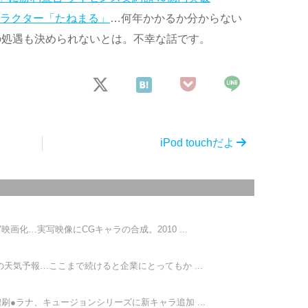
ャラクター「たねまる」
…何年かかるか分からない
の処遇も決められないとは。不幸な話です。
iPod touchだよ
画化…実写映像にCGキャラの合成。2010 ...
天気予報…ここまで続けると企業にとってもか ...
刷●ラナ、キュージョンシリーズに新キャラ追加 ...