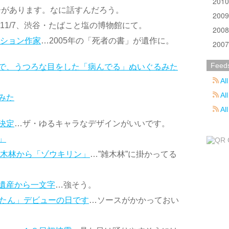
201
ーがあります。なに話すんだろう。
200
11-11/7、渋谷・たばこと塩の博物館にて。
200
ーション作家
…2005年の「死者の書」が遺作に。
200
Feed
で、うつろな目をした「病んでる」ぬいぐるみた
All
All
みた
Al
決定
…ザ・ゆるキャラなデザインがいいです。
」
雑木林から「ゾウキリン」
…”雑木林”に掛かってる
遺産から一文字
…強そう。
したん」デビューの日です
…ソースがかかっておい