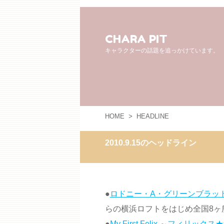
CHARA PIT
キャラクターの話題を追っかけています。
HOME
>
HEADLINE
2010.9.15のヘッドライン
●
ロドニー・A・グリーンブラット展「Thu
らの横浜ロフトをはじめ全国8
●
My First Felix ～フィ