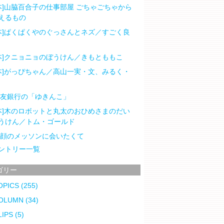
本]山脇百合子の仕事部屋 ごちゃごちゃから
えるもの
本]ぱくぱくやのぐっさんとネズ／すごく良
本]クニョニョのぼうけん／きもとももこ
本]がっぴちゃん／高山一実・文、みるく・
住友銀行の「ゆきんこ」
本]木のロボットと丸太のおひめさまのだい
うけん／トム・ゴールド
笑顔のメッソンに会いたくて
ントリー一覧
ゴリー
OPICS
(255)
OLUMN
(34)
LIPS
(5)