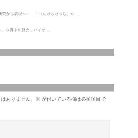
～研究から表現へ～…「コんガらガっち」や ...
チェーン」８月中旬発売…バイオ ...
とはありません。
※
が付いている欄は必須項目で