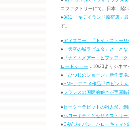
コファクトリーにて。日本上陸5
●
8/31 「キデイランド原宿店」
す。
●
ディズニー、「トイ・ストーリー3」
●
「天空の城ラピュタ」と「となりの
●
『ナイトメアー・ビフォア・クリ
ロードショー
…10/23よりシネ
●
「ひつじのショーン」新作登場
●
SME、アニメ作品『ロビンくん
●
フランスの国民的絵本が実写映
●
ピーターラビットの雛人形、創業
●
ハローキティとセサミストリー
●
CAVジャパン、ハローキティの顔