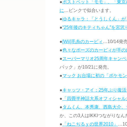
●
ポストペット「モモ」、「東京
に
…ピンクで似合います。
●
ゆるキャラ：「とうしくん」が
●
“25年後のキティちゃん”を宮
●
[Wii]毛糸のカービィ
…10/14発
●
色々なポーズのカービィが手の
●
スーパーマリオ25周年キャンペ
パック」が10/21に発売。
●
マック お台場に初の「ポケモ
●
キャッツ・アイ：25年ぶり復活
●
「四畳半神話大系オフィシャル
●
タムくん、本秀康、西島大介、
か、この3人はIKKIつながりな
●
「ねこぢるｙの世界2010」
…1