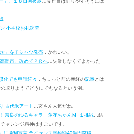
ー」、１８日初披露
…見た目は踊りやすそうには
成
ン 小学校お礼訪問
ら坊」をＴシャツ発売
…かわいい。
 高岡市、改めてＰＲへ
…失業しなくてよかった
償化でも申請続々
…ちょっと前の産経の
記事
とは
者の取りようでどうにでもなるという例。
り 古代米アート
…玄さん人気だね。
！ 奈良のゆるキャラ、蓮花ちゃんＭ−１挑戦
…結
、チャレンジ精神はすごいです。
」に勝利宣言 ライセンス契約額40億円突破