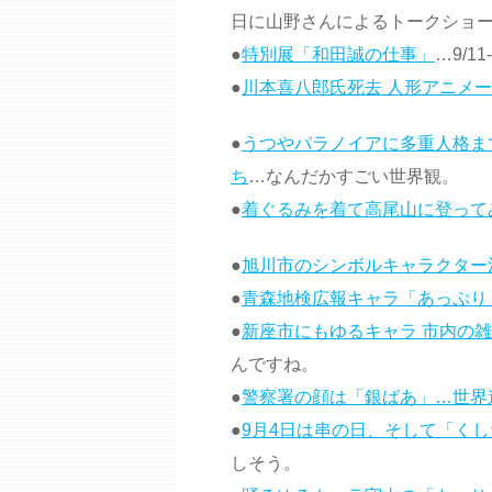
日に山野さんによるトークショ
●
特別展「和田誠の仕事」
…9/
●
川本喜八郎氏死去 人形アニメ
●
うつやパラノイアに多重人格ま
ち
…なんだかすごい世界観。
●
着ぐるみを着て高尾山に登って
●
旭川市のシンボルキャラクター
●
青森地検広報キャラ「あっぷり
●
新座市にもゆるキャラ 市内の
んですね。
●
警察署の顔は「銀ばあ」…世界
●
9月4日は串の日、そして「く
しそう。