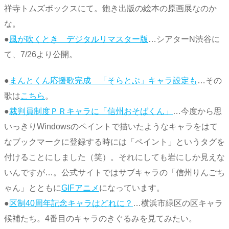
祥寺トムズボックスにて。飽き出版の絵本の原画展なのか
な。
●
風が吹くとき デジタルリマスター版
…シアターN渋谷に
て、7/26より公開。
●
まんとくん応援歌完成 「そらとぶ」キャラ設定も
…その
歌は
こちら
。
●
裁判員制度ＰＲキャラに「信州おそばくん」
…今度から思
いっきりWindowsのペイントで描いたようなキャラをはて
なブックマークに登録する時には「ペイント」というタグを
付けることにしました（笑）。それにしても岩にしか見えな
いんですが…。公式サイトではサブキャラの「信州りんごち
ゃん」とともに
GIFアニメ
になっています。
●
区制40周年記念キャラはどれに？
…横浜市緑区の区キャラ
候補たち。4番目のキャラのきぐるみを見てみたい。