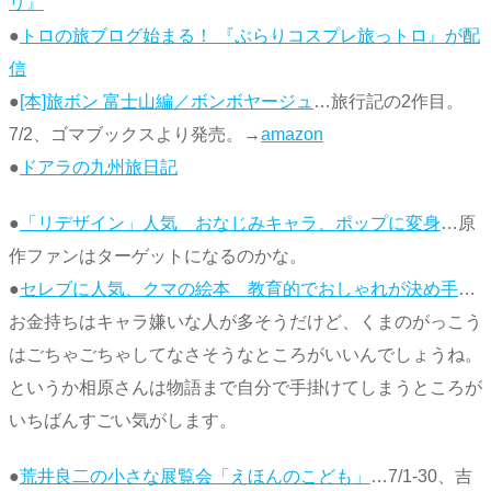
リ』
●
トロの旅ブログ始まる！ 『ぶらりコスプレ旅っトロ』が配
信
●
[本]旅ボン 富士山編／ボンボヤージュ
…旅行記の2作目。
7/2、ゴマブックスより発売。→
amazon
●
ドアラの九州旅日記
●
「リデザイン」人気 おなじみキャラ、ポップに変身
…原
作ファンはターゲットになるのかな。
●
セレブに人気、クマの絵本 教育的でおしゃれが決め手
…
お金持ちはキャラ嫌いな人が多そうだけど、くまのがっこう
はごちゃごちゃしてなさそうなところがいいんでしょうね。
というか相原さんは物語まで自分で手掛けてしまうところが
いちばんすごい気がします。
●
荒井良二の小さな展覧会「えほんのこども」
…7/1-30、吉