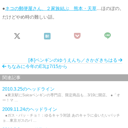
●
ネコの郵便屋さん、２家族結ぶ 熊本・天草
…ほのぼの。
だけどやめ時の難しい話。
[本]ペンギンのゆうえんち／さかざきちはる
ちなみに今年のE3は7/15から
関連記事
2010.3.25のヘッドライン
●東京駅にSuicaペンギンの専門店、限定商品も…3/19に開店。 ●「オ
ー！マ ...
2009.11.24のヘッドライン
●ガス・パッ・チョ！：ゆるキャラ対談 あのキャラに会いたいパッチ
ョ…東京ガスのパ ...