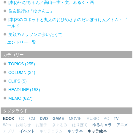
[本]がっぴちゃん／高山一実・文、みるく・画
住友銀行の「ゆきんこ」
[本]木のロボットと丸太のおひめさまのだいぼうけん／トム・ゴ
ールド
笑顔のメッソンに会いたくて
→
エントリー一覧
カテゴリー
TOPICS
(255)
COLUMN
(34)
CLIPS
(5)
HEADLINE
(158)
MEMO
(627)
タグクラウド
BOOK
CD
CM
DVD
GAME
MOVIE
MUSIC
PC
TV
Web
お知らせ
お菓子
きぐるみ
はりぼて
ゆるキャラ
アニメ
アプリ
イベント
キャラコラム
キャラ本
キャラ絵本