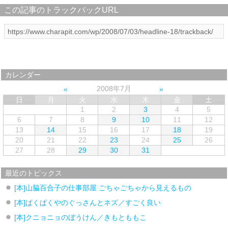
この記事のトラックバックURL
カレンダー
2008年7月
日
月
火
水
木
金
土
1
2
3
4
5
6
7
8
9
10
11
12
13
14
15
16
17
18
19
20
21
22
23
24
25
26
27
28
29
30
31
最近のトピックス
[本]山脇百合子の仕事部屋 ごちゃごちゃから見えるもの
[本]ぱくぱくやのぐっさんとネズ／すごく良い
[本]クニョニョのぼうけん／きもとももこ