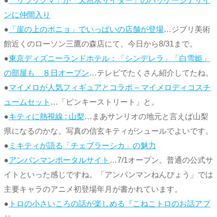
●
「リラックマ」が「天然水サイダー」のパッケージデザイ
ンに仲間入り
●
「崖の上のポニョ」でいっぱいの店舗が登場
…ジブリ美術
館近くのローソン三鷹の森店にて、今日から8/31まで。
●
東京ディズニーランドホテル：「シンデレラ」「白雪姫」
の部屋も ８日オープン
…テレビでたくさん紹介してたね。
●
マイメロが人気フィギュアとコラボ – マイメロディコスチ
ュームセット
…「ピンキーストリート」と。
●
キティに熱視線 : 山梨
…まあサンリオの地元と言えば山梨
県になるのかな。写真の信玄キティがシュールでよいです。
●
ミキティが語る「チェブラーシカ」の魅力
●
アンパンマンポータルサイト
…7/1オープン。普通の公式サ
イトといった感じですね。「アンパンマンねんぴょう」では
主要キャラのアニメ初登場年月が書かれています。
●
トロの小さいころの話が楽しめる『こねこトロのお話アプ