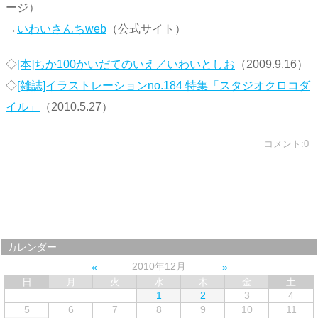
ージ）
→
いわいさんちweb
（公式サイト）
◇
[本]ちか100かいだてのいえ／いわいとしお
（2009.9.16）
◇
[雑誌]イラストレーションno.184 特集「スタジオクロコダ
イル」
（2010.5.27）
コメント:0
カレンダー
2010年12月
日
月
火
水
木
金
土
1
2
3
4
5
6
7
8
9
10
11