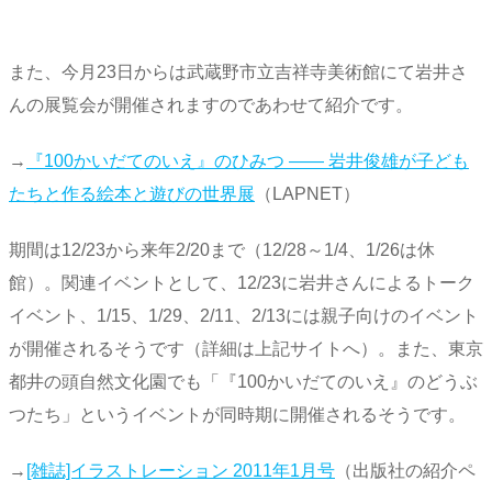
また、今月23日からは武蔵野市立吉祥寺美術館にて岩井さ
んの展覧会が開催されますのであわせて紹介です。
→
『100かいだてのいえ』のひみつ ―― 岩井俊雄が子ども
たちと作る絵本と遊びの世界展
（LAPNET）
期間は12/23から来年2/20まで（12/28～1/4、1/26は休
館）。関連イベントとして、12/23に岩井さんによるトーク
イベント、1/15、1/29、2/11、2/13には親子向けのイベント
が開催されるそうです（詳細は上記サイトへ）。また、東京
都井の頭自然文化園でも「『100かいだてのいえ』のどうぶ
つたち」というイベントが同時期に開催されるそうです。
→
[雑誌]イラストレーション 2011年1月号
（出版社の紹介ペ