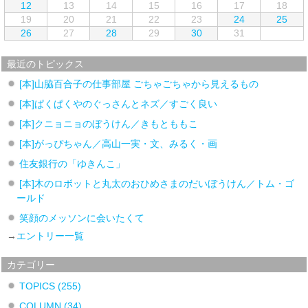
12
13
14
15
16
17
18
19
20
21
22
23
24
25
26
27
28
29
30
31
最近のトピックス
[本]山脇百合子の仕事部屋 ごちゃごちゃから見えるもの
[本]ぱくぱくやのぐっさんとネズ／すごく良い
[本]クニョニョのぼうけん／きもとももこ
[本]がっぴちゃん／高山一実・文、みるく・画
住友銀行の「ゆきんこ」
[本]木のロボットと丸太のおひめさまのだいぼうけん／トム・ゴ
ールド
笑顔のメッソンに会いたくて
→
エントリー一覧
カテゴリー
TOPICS
(255)
COLUMN
(34)