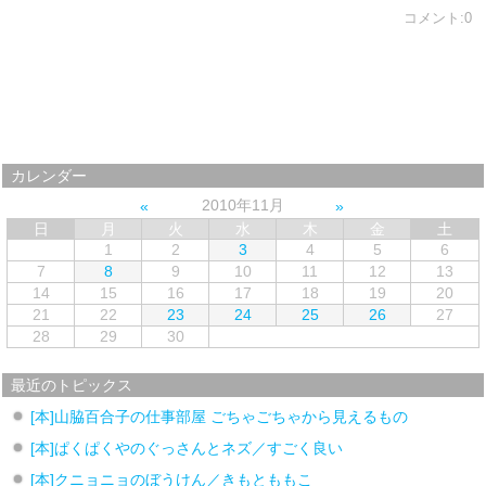
コメント:0
カレンダー
2010年11月
日
月
火
水
木
金
土
1
2
3
4
5
6
7
8
9
10
11
12
13
14
15
16
17
18
19
20
21
22
23
24
25
26
27
28
29
30
最近のトピックス
[本]山脇百合子の仕事部屋 ごちゃごちゃから見えるもの
[本]ぱくぱくやのぐっさんとネズ／すごく良い
[本]クニョニョのぼうけん／きもとももこ