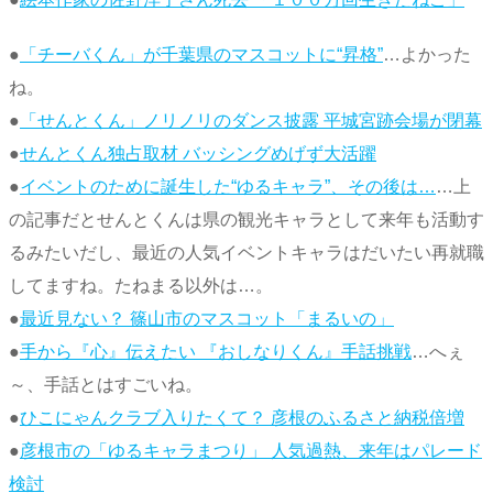
●
「チーバくん」が千葉県のマスコットに“昇格”
…よかった
ね。
●
「せんとくん」ノリノリのダンス披露 平城宮跡会場が閉幕
●
せんとくん独占取材 バッシングめげず大活躍
●
イベントのために誕生した“ゆるキャラ”、その後は…
…上
の記事だとせんとくんは県の観光キャラとして来年も活動す
るみたいだし、最近の人気イベントキャラはだいたい再就職
してますね。たねまる以外は…。
●
最近見ない？ 篠山市のマスコット「まるいの」
●
手から『心』伝えたい 『おしなりくん』手話挑戦
…へぇ
～、手話とはすごいね。
●
ひこにゃんクラブ入りたくて？ 彦根のふるさと納税倍増
●
彦根市の「ゆるキャラまつり」 人気過熱、来年はパレード
検討