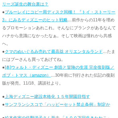
リーズ誕生の舞台裏は？
●
ブルーレイにコピー用ディスク同梱！ 『トイ・ストーリー
3』にみるディズニーのヒット戦略
…前作からの11年を埋め
るプロモーションあれこれ。そんなにブランクがあるなんて
ハナから意識になかったなぁ。そして映画は憧れから共感
へ。
●
クマのぬいぐるみ売れて最高益 オリエンタルランド
…たま
にはプーさんも買ってあげてね。
●
[本]ウォルト・ディズニー 創造と冒険の生涯 完全復刻版／
ボブ・トマス（amazon）
…30年前に刊行された伝記の復刻
版が発売。11/18、講談社より。
●
上海ディズニー建設本格化 １５年開園目指す
●
サンフランシスコで「ハッピーセット禁止条例」制定か
●
絵本作家の佐野洋子さん死去 「１００万回生きたねこ」