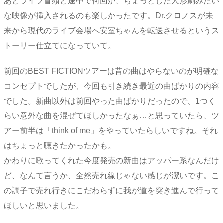
あとライブ冒頭と途中で何回か、ちょっとした人形劇みたい
な映像が挿入されるのも楽しかったです。Dr.クロノスが未
来から現代のライブ会場へ安室ちゃんを転送させるというス
トーリー仕立てになっていて。
前回のBEST FICTIONツアーは昔の曲はやらないのが明確な
コンセプトでしたが、今回も引き続き最近の曲ばかりの内容
でした。新曲以外は前回やった曲ばかりだったので、1つく
らい意外な曲を混ぜてほしかったなぁ…と思っていたら、ツ
アー前半は「think of me」をやっていたらしいですね。それ
はちょっと聴きたかったかも。
かわりに歌ってくれた今度発売の新曲はアッパー系なんだけ
ど、なんて言うか、全然売れ線じゃない感じが潔いです。こ
の調子で売れ行きにこだわらずに我が道を突き進んで行って
ほしいと思いました。