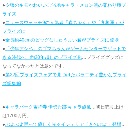
●
夕張のキモかわいいご当地キャラ・メロン熊の変わり種プ
ライズ
●
ニュースウォッチ9の人気者「春ちゃん」や「冬将軍」が
プライズに
●
全長約40cmのビッグなしゅうまい君がプライズに登場
●
「少年アシベ」のゴマちゃんがゲームセンターでゲットで
きる時代へ、約20年越しのプライズ化
…プライズグッズに
なってなかったとは意外です。
●
第22回プライズフェアで見つけたバラエティ豊かなプライ
ズ総集編
●
キャラパーク吉祥寺 伊勢丹跡 キャラ旋風
…初日売り上げ
は1700万円。
●
ぷよぷよ踊って優しく光るインテリア「きのぷよ」登場
…