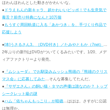
ほわんほわんとした動きがかわいいな。
●
ドラえもんの新キャラ、超かわいいピッポ！でも生意気で
毒舌？前売り特典になんと10万個
●
もうすぐ周回軌道に入る「あかつき」を、手づくり作品で
応援しよう
●
[本]うさるさん3。［DVD付き］／たみやともか（7net）
…
2年ぶりの新刊はDVDがついてくるみたいです。1/20、メデ
ィアファクトリーより発売。
●
『ムシューダ』 でお馴染みムッシュ熊雄の『熊雄のクリス
マス会』に応募してみた
…そんな募集してたんだ。
●
『サザエさん』の飼い猫・タマの声優は誰なのか？ トップ
シークレット級の謎
●
ハム「佑ちゃんもっこり」が暗礁
…ははは。さすがに公認
は無理か。