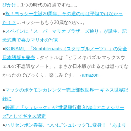
びかけ
…1つの時代の終焉ですね…。
●
祝！ヨッシー生誕20周年。その道のりは平坦ではなかっ
た！？
…ヨッシーももう20歳なのか…。
●
スペインに「スーパーマリオブラザーズ通り」が誕生、記
念式典で喜ぶマリオの写真
●
KONAMI、「Scribblenauts（スクリブルノーツ）」の完全
日本語版を発売
…タイトルは「ヒラメキパズル マックスウ
ェルの不思議なノート」。まさか日本版が出るとは思ってな
かったのでびっくり。楽しみです。→
amazon
●
マックのポケモンカレンダー売上部数世界一 ギネス世界記
録に
●
映画／『シュレック』が“世界興行収入No.1アニメシリー
ズ”としてギネス認定
●
ハリセンボン春菜、ついに“シュレック”に変身！ 「あまり