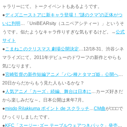
ャラリーにて。トークイベントもあるようです。
●
ディズニーストアに新キャラ登場！ “謎のクマ”の正体がつ
いに判明
…「UniBEARsity（ユニベアシティー）」というそ
うです。似たようなキャラ作りすぎな気もするけど。→
公式
サイト
●
こまねこのクリスマス 劇場公開決定
…12/18-31、渋谷シネ
マライズにて。2011年デビューのドワーフの新作とやらも
気になります。
●
宮崎監督の新作短編アニメ「パン種とタマゴ姫」公開へ
…
20日からだからもう見た人もいるかな？
●
人気アニメ「カーズ」続編、舞台は日本に
…カーズ好きだ
から楽しみだな～。日本公開は来年7月。
●
misdo Rilakkuma ポイント de スクラッチ
…
CM曲
が□□□で
びっくりしましたです。
●
KFC「スージー･ズー テーブルウェアつきパック」発売
…