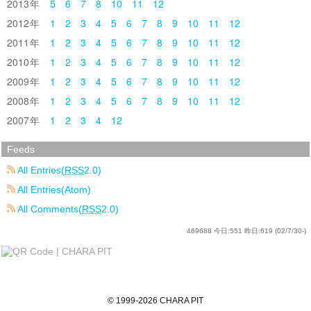
2013
5
6
7
8
10
11
12
2012
1
2
3
4
5
6
7
8
9
10
11
12
2011
1
2
3
4
5
6
7
8
9
10
11
12
2010
1
2
3
4
5
6
7
8
9
10
11
12
2009
1
2
3
4
5
6
7
8
9
10
11
12
2008
1
2
3
4
5
6
7
8
9
10
11
12
2007
1
2
3
4
12
Feeds
All Entries(
RSS
2.0)
All Entries(Atom)
All Comments(
RSS
2.0)
469688
今日:
551
昨日:
619
(02/7/30-)
©
1999
-2026
CHARA PIT