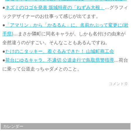
●
ネズミのロゴを発表 坂城特産の「ねずみ大根」
…グラフィ
ックデザイナーのお仕事って感じが出てます。
●
「アマリン」から「かるるん」に。名前かぶって変更に(岩
手県)
…まさか隣町に同名キャラが。しかも名付けの由来が
全然違うのがすごい。そんなこともあるんですね。
●
たけのこタッキー、着ぐるみできた！ 山城町商工会
●
荷台にゆるキャラ、不適切 公道走行で鳥取県警指導
…荷台
に乗って公道走っちゃダメとのこと。
コメント:0
カレンダー