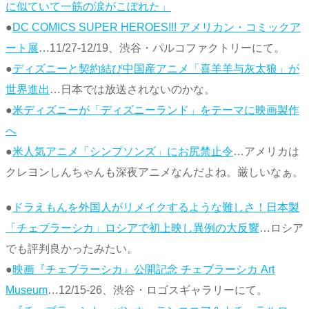
に似ていて一筋の涙がこぼれた」
●
DC COMICS SUPER HEROES!!! アメリカン・コミックア
ート展
…11/27-12/19、渋谷・パルコファクトリーにて。
●
ディズニーと契約結び中国産アニメ「喜羊羊与灰太狼」が
世界進出
…日本では放送されないのかな。
●
米ディズニーが「ディズニーランド」をテーマに映画製作
へ
●
米人気アニメ「シンプソンズ」にお尻禁止令
…アメリカは
クレヨンしんちゃんも深夜アニメなんだよね。厳しいなぁ。
●
ドラえもんを外国人がリメイクするような難しさ！日本製
「チェブラーシカ」ロシアで初上映し異例の大反響
…ロシア
でも評判良かったみたい。
●
映画『チェブラーシカ』公開記念 チェブラーシカ Art
Museum
…12/15-26、渋谷・ロゴスギャラリーにて。