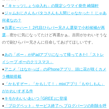
●
「キャッツしょうゆ入れ」の限定シウマイ発売 崎陽軒
●
ジャムおじさんもバタコさんも人間じゃなかった！ じゃあ
何者なの？
●
当選ヒーハー！ 2代目ひらパー兄さん選挙で小杉候補が再
選
…密かに気になってたけど再選かぁ。吉田がかわいそうな
ので副ひらパー兄さんに任命してあげてほしいです。
●
あの「ポー」がiPadアプリになって帰ってきた! 「ストレ
イシープ ポーのクリスマス」
●
アニメ「はなかっぱ」のiPhoneアプリ、頭に花が咲くカメ
ラ機能搭載
●
「かもすぞー」「かもして！」mixiアプリ「もやしもん」
がかわいすぎる件
●
キモかわいいあいつ ｢GREE｣に登場
●
「ブログペット」サービス終了へ ブログパーツの削除を呼