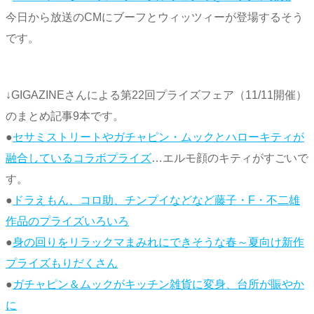
今日から放送のCMにブーフとウィッツィーが登場するそう
です。
↓GIGAZINEさんによる第22回プライズフェア（11/11開催）
のまとめ記事9本です。
●
セサミストリートやガチャピン・ムックとハローキティが
融合しているコラボプライズ
…エルモ顔のキティがすごいで
す。
●
ドラえもん、コロ助、チンプイなどなど藤子・F・不二雄
作品のプライズいろいろ
●
身の回りをリラックマまみれにできそうな春～夏向け新作
プライズもりだくさん
●
ガチャピン＆ムックがキッチン雑貨に変身、台所が賑やか
に