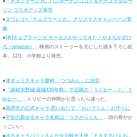
●
『チェブラーシカ』バンホーテンココア＆ナチュラルロー
ソン コラボグッズ発売
●
タワレコ×「チェブラーシカ」 クリスマスキャンペーン実
施
●
[本]チェブラーシカ サーカスがやってきた／やまちかずひ
ろ（amazon）
…映画のストーリーを元にした描き下ろし絵
本。12/1、小学館より発売。
●
津ぎょうざキャラ愛称 「つつみん」に決定
●
『越前大野城 築城430年祭』で活躍の「うぐピー」と「う
めピー」
…トリピーの仲間かと思ったら違った。
●
高岡市の公式キャラ 思い出して 「おいでくん」お守りに
●
宇佐の新ゆるキャラ名前は「うさからくん」
…頭の骨がか
っこいい。
●
ゆるキャラバリィさんが今治観光大使「ＰＲするけんね」