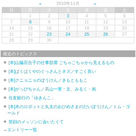
2010年11月
日
月
火
水
木
金
土
1
2
3
4
5
6
7
8
9
10
11
12
13
14
15
16
17
18
19
20
21
22
23
24
25
26
27
28
29
30
最近のトピックス
[本]山脇百合子の仕事部屋 ごちゃごちゃから見えるもの
[本]ぱくぱくやのぐっさんとネズ／すごく良い
[本]クニョニョのぼうけん／きもとももこ
[本]がっぴちゃん／高山一実・文、みるく・画
住友銀行の「ゆきんこ」
[本]木のロボットと丸太のおひめさまのだいぼうけん／トム・ゴ
ールド
笑顔のメッソンに会いたくて
→
エントリー一覧