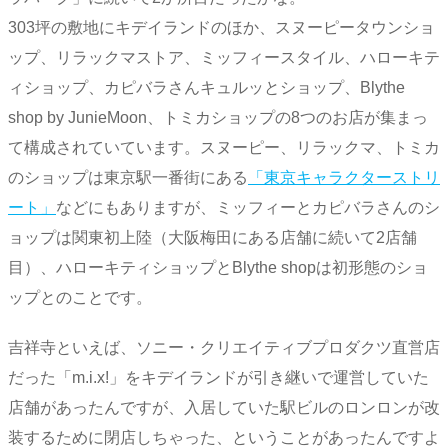
303坪の敷地にキデイランドのほか、スヌーピータウンショ
ップ、リラックマストア、ミッフィースタイル、ハローキテ
ィショップ、カピバラさんキュルッとショップ、Blythe
shop by JunieMoon、トミカショップの8つのお店が集まっ
て構成されていています。スヌーピー、リラックマ、トミカ
のショップは東京駅一番街にある
「東京キャラクターストリ
ート」
などにもありますが、ミッフィーとカピバラさんのシ
ョップは関東初上陸（大阪梅田にある店舗に続いて2店舗
目）、ハローキティショップとBlythe shopは初形態のショ
ップとのことです。
吉祥寺といえば、ソニー・クリエイティブプロダクツ直営店
だった「m.i.x!」をキデイランドが引き継いで運営していた
店舗があったんですが、入居していた駅ビルのロンロンが改
装するために閉店しちゃった、ということがあったんですよ