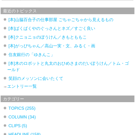
最近のトピックス
[本]山脇百合子の仕事部屋 ごちゃごちゃから見えるもの
[本]ぱくぱくやのぐっさんとネズ／すごく良い
[本]クニョニョのぼうけん／きもとももこ
[本]がっぴちゃん／高山一実・文、みるく・画
住友銀行の「ゆきんこ」
[本]木のロボットと丸太のおひめさまのだいぼうけん／トム・ゴ
ールド
笑顔のメッソンに会いたくて
→
エントリー一覧
カテゴリー
TOPICS
(255)
COLUMN
(34)
CLIPS
(5)
HEADLINE
(158)