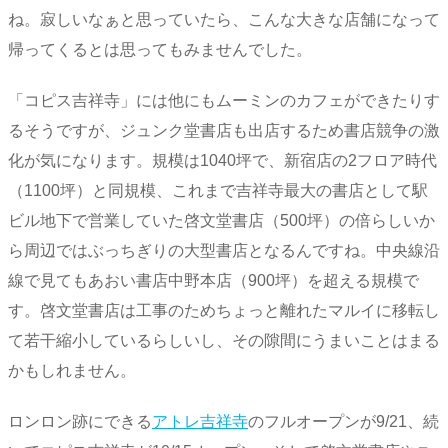
ね。寂しいなぁと思っていたら、こんな大きな店舗になって
帰ってくるとは思ってもみませんでした。
「コピス吉祥寺」には他にもムーミンのカフェができたりす
るそうですが、ジュンク堂書店も出店するため書店競争の激
化が気になります。規模は1040坪で、新宿店の2フロア時代
（1100坪）と同規模、これまで吉祥寺最大の書店として駅
ビル地下で営業していた啓文堂書店（500坪）の倍らしいか
ら周辺ではぶっちぎりの大型書店となるんですね。中央線沿
線で見てもあおい書店中野本店（900坪）を超える規模で
す。啓文堂書店は工事のためちょっと離れたマルイに移転し
て若干縮小しているらしいし、その隙間にうまいことはまる
かもしれません。
ロンロン跡にできる
アトレ吉祥寺
のフルオープンが9/21、続