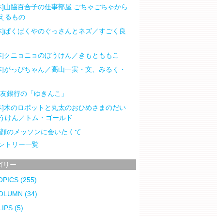
本]山脇百合子の仕事部屋 ごちゃごちゃから
えるもの
本]ぱくぱくやのぐっさんとネズ／すごく良
本]クニョニョのぼうけん／きもとももこ
本]がっぴちゃん／高山一実・文、みるく・
住友銀行の「ゆきんこ」
本]木のロボットと丸太のおひめさまのだい
うけん／トム・ゴールド
笑顔のメッソンに会いたくて
ントリー一覧
ゴリー
OPICS
(255)
OLUMN
(34)
LIPS
(5)