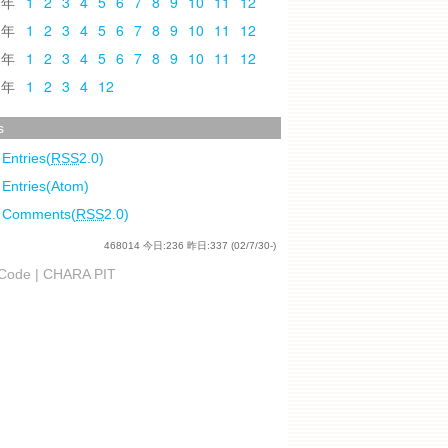
0
1
2
3
4
5
6
7
8
9
10
11
12
9
1
2
3
4
5
6
7
8
9
10
11
12
8
1
2
3
4
5
6
7
8
9
10
11
12
7
1
2
3
4
12
s
 Entries(
RSS
2.0)
 Entries(Atom)
l Comments(
RSS
2.0)
468014
今日:
236
昨日:
337
(02/7/30-)