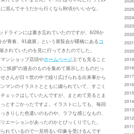
202
駄に混んでそうだから行くなら秋頃がいいかな。
202
202
202
ッドラインには書き忘れていたのですが、6/28か
202
「今が青春、91歳展」という展覧会が曙橋にある
コ
202
202
催されていたのを見に行ってきたのでした。
201
ンマンショップ店頭や
ホームページ
上でも見ること
201
のご挨拶”の過去のものを集めて展示したものだっ
201
なせさんが日々世の中で繰り広げられる出来事から
201
パンマンのイラストとともに綴られていて、すごく
201
月チェックはしていたんですが、まとめて見るとま
201
ょっとすごかったですよ。イラストにしても、毎回
201
くっきりした色遣いのものや、ラフな感じなもの、
201
バリエーションがあったのかとびっくりでした。
201
綴られているので一見明るい印象を受けるんです