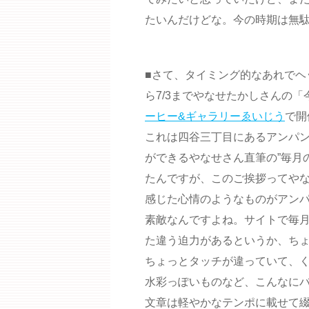
たいんだけどな。今の時期は無
■さて、タイミング的なあれでヘ
ら7/3までやなせたかしさんの
ーヒー&ギャラリーゑいじう
で開
これは四谷三丁目にあるアンパ
ができるやなせさん直筆の”毎月
たんですが、このご挨拶ってや
感じた心情のようなものがアン
素敵なんですよね。サイトで毎
た違う迫力があるというか、ち
ちょっとタッチが違っていて、
水彩っぽいものなど、こんなに
文章は軽やかなテンポに載せて