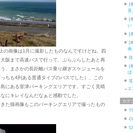
[
見
[
い
[
[
画
上の画像は1月に撮影したものなんですけどね。四
に大阪まで高速バスで行って、ぶらぶらしたあと再
[
いう、まさかの長距離バス乗り継ぎスケジュールを
ぼ
っちも4列ある普通タイプのバスでした）、この
路島にある室津パーキングエリアです。すごく見晴
→
エ
んなにキレイなんだなぁと感動でした。
カテ
てきた猫画像もこのパーキングエリアで撮ったもの
T
C
C