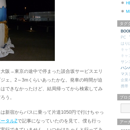
H
M
タグ
BOO
PC
はり
キャ
キャ
サン
ハン
は大阪→東京の途中で停まった談合坂サービスエリ
マス
ジェ。2～3mくらいあったかな。発車の時間が迫
企業
携帯
とはできなかったけど、結局帰ってから検索してみ
だろう。
ブロ
は新宿からバスに乗って片道1050円で行けちゃっ
ータルZ
で記事になっていたのを見て、僕も行っ
アー
だ実行できていません。いつかはちゃんと行ってみ