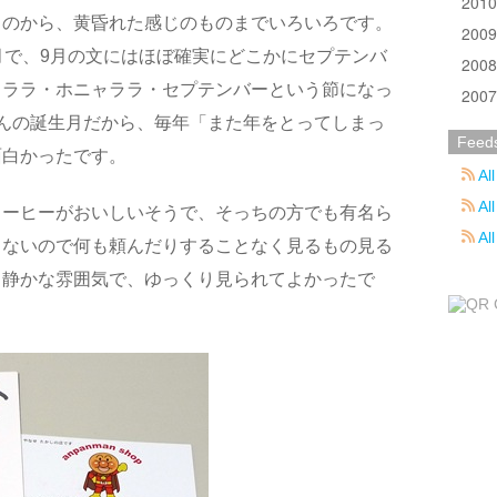
201
ものから、黄昏れた感じのものまでいろいろです。
200
月で、9月の文にはほぼ確実にどこかにセプテンバ
200
ャララ・ホニャララ・セプテンバーという節になっ
200
んの誕生月だから、毎年「また年をとってしまっ
Feed
面白かったです。
All
All
コーヒーがおいしいそうで、そっちの方でも有名ら
Al
まないので何も頼んだりすることなく見るもの見る
。静かな雰囲気で、ゆっくり見られてよかったで