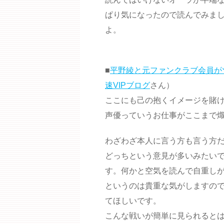
ぱり気になったので読んでみま
よ。
■
平野綾と元ファンクラブ会員が
速VIPブログ
さん）
ここにも己の抱くイメージを賭け
声優っていうお仕事がここまで
わざわざ本人に言う方も言う方
どっちという意見が多いみたい
す。何かと空気を読んで自重しが
というのは貴重な気がしますの
てほしいです。
こんな戦いが簡単に見られると