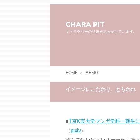
CHARA PIT
キャラクターの話題を追っかけています。
HOME
>
MEMO
イメージにこだわり、とらわれ
■
T京K芸大学マンガ学科一期生
（
pixiv
）
読んではいけないオーラが半端