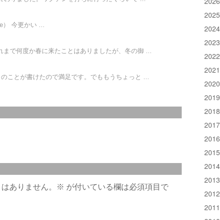
202
202
ube） 今更かい ...
202
202
まで何度か春に来たことはありましたが、冬の御 ...
202
202
のことが書けたので満足です。でももうちょっと ...
202
201
201
201
201
201
201
201
とはありません。
※
が付いている欄は必須項目で
201
201