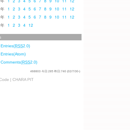
0
1
2
3
4
5
6
7
8
9
10
11
12
9
1
2
3
4
5
6
7
8
9
10
11
12
8
1
2
3
4
5
6
7
8
9
10
11
12
7
1
2
3
4
12
s
 Entries(
RSS
2.0)
 Entries(Atom)
l Comments(
RSS
2.0)
468803
今日:
285
昨日:
740
(02/7/30-)