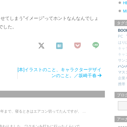
H
M
せてしまう”イメージ”ってホントなんなんでしょ
タグ
でした。
BOO
PC
はり
キャ
キャ
サン
ハン
[本]イラストのこと、キャラクターデザイ
マス
ンのこと。／坂崎千春
企業
携帯
ブロ
年まで、寝るときはエアコン切ってたんですが、 ...
アー
わりました。ワクチンを打ちに行ったくらいで ...