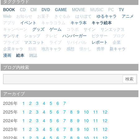
タグクラウド
BOOK
CD
CM
DVD
GAME
MOVIE
MUSIC
PC
TV
Web
お知らせ
お菓子
きぐるみ
はりぼて
ゆるキャラ
アニメ
アプリ
イベント
キャラコラム
キャラ本
キャラ絵本
キャンペーン
グッズ
ゲーム
コラボ
サイン
サンエックス
サンリオ
ショップ
テレビ
ハンバーガー
ピクサー
ブログ
プライズ
マスコット
ライブ
リバイバル
レポート
企業
企業キャラ
動画
地方キャラ
感想
懐かし
携帯
新キャラ
漫画
絵本
雑誌
ブログ内検索
アーカイブ
2026
1
2
3
4
5
6
7
2025
1
2
3
4
5
6
7
8
9
10
11
12
2024
1
2
3
4
5
6
7
8
9
10
11
12
2023
1
2
3
4
5
6
7
8
9
10
11
12
2022
1
2
3
4
5
6
7
8
9
10
11
12