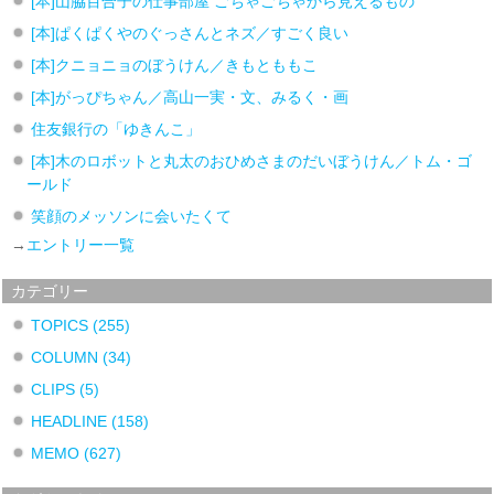
[本]山脇百合子の仕事部屋 ごちゃごちゃから見えるもの
[本]ぱくぱくやのぐっさんとネズ／すごく良い
[本]クニョニョのぼうけん／きもとももこ
[本]がっぴちゃん／高山一実・文、みるく・画
住友銀行の「ゆきんこ」
[本]木のロボットと丸太のおひめさまのだいぼうけん／トム・ゴ
ールド
笑顔のメッソンに会いたくて
→
エントリー一覧
カテゴリー
TOPICS
(255)
COLUMN
(34)
CLIPS
(5)
HEADLINE
(158)
MEMO
(627)