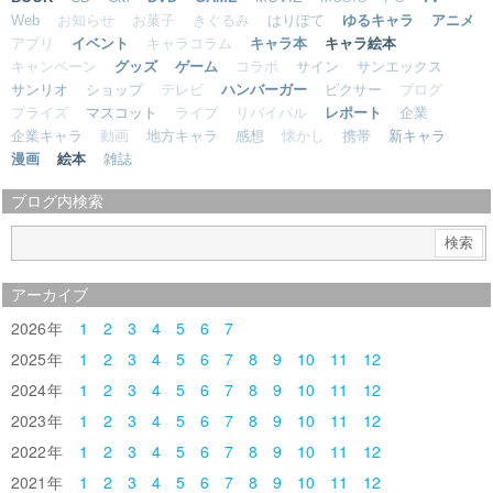
Web
お知らせ
お菓子
きぐるみ
はりぼて
ゆるキャラ
アニメ
アプリ
イベント
キャラコラム
キャラ本
キャラ絵本
キャンペーン
グッズ
ゲーム
コラボ
サイン
サンエックス
サンリオ
ショップ
テレビ
ハンバーガー
ピクサー
ブログ
プライズ
マスコット
ライブ
リバイバル
レポート
企業
企業キャラ
動画
地方キャラ
感想
懐かし
携帯
新キャラ
漫画
絵本
雑誌
ブログ内検索
アーカイブ
2026
1
2
3
4
5
6
7
2025
1
2
3
4
5
6
7
8
9
10
11
12
2024
1
2
3
4
5
6
7
8
9
10
11
12
2023
1
2
3
4
5
6
7
8
9
10
11
12
2022
1
2
3
4
5
6
7
8
9
10
11
12
2021
1
2
3
4
5
6
7
8
9
10
11
12