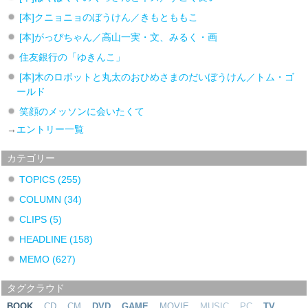
[本]クニョニョのぼうけん／きもとももこ
[本]がっぴちゃん／高山一実・文、みるく・画
住友銀行の「ゆきんこ」
[本]木のロボットと丸太のおひめさまのだいぼうけん／トム・ゴ
ールド
笑顔のメッソンに会いたくて
→
エントリー一覧
カテゴリー
TOPICS
(255)
COLUMN
(34)
CLIPS
(5)
HEADLINE
(158)
MEMO
(627)
タグクラウド
BOOK
CD
CM
DVD
GAME
MOVIE
MUSIC
PC
TV