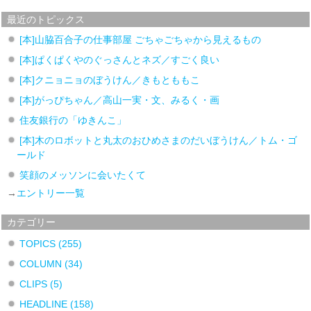
最近のトピックス
[本]山脇百合子の仕事部屋 ごちゃごちゃから見えるもの
[本]ぱくぱくやのぐっさんとネズ／すごく良い
[本]クニョニョのぼうけん／きもとももこ
[本]がっぴちゃん／高山一実・文、みるく・画
住友銀行の「ゆきんこ」
[本]木のロボットと丸太のおひめさまのだいぼうけん／トム・ゴ
ールド
笑顔のメッソンに会いたくて
→
エントリー一覧
カテゴリー
TOPICS
(255)
COLUMN
(34)
CLIPS
(5)
HEADLINE
(158)