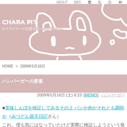
ABOUT
BBS
CHARA PIT
キャラクターの話題を追っかけています。
HOME
>
2009年5月16日
ハンバーガーの要素
2009年5月16日 (土) 6:23
MEMO
ハンバーガー
■
美味しんぼを検証してみるその２ パンか肉かそれとも調和
か
（
みつどん曇天日記
さん）
これ、僕も気にはなっていたけど実際に検証しようという発