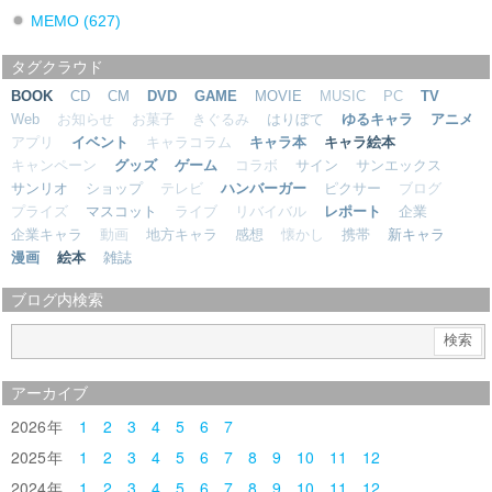
MEMO
(627)
タグクラウド
BOOK
CD
CM
DVD
GAME
MOVIE
MUSIC
PC
TV
Web
お知らせ
お菓子
きぐるみ
はりぼて
ゆるキャラ
アニメ
アプリ
イベント
キャラコラム
キャラ本
キャラ絵本
キャンペーン
グッズ
ゲーム
コラボ
サイン
サンエックス
サンリオ
ショップ
テレビ
ハンバーガー
ピクサー
ブログ
プライズ
マスコット
ライブ
リバイバル
レポート
企業
企業キャラ
動画
地方キャラ
感想
懐かし
携帯
新キャラ
漫画
絵本
雑誌
ブログ内検索
アーカイブ
2026
1
2
3
4
5
6
7
2025
1
2
3
4
5
6
7
8
9
10
11
12
2024
1
2
3
4
5
6
7
8
9
10
11
12