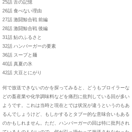
25話 舌の記憶
26話 食べない理由
27話 激闘鯨合戦 前編
28話 激闘鯨合戦 後編
31話 鮎のふるさと
32話 ハンバーガーの要素
36話 スープと麺
40話 真夏の氷
42話 大豆とにがり
何で放送できないのかを探ってみると、どうもブロイラーな
どの畜産業や化学調味料などを痛烈に批判している回が多い
ようです。これは当時と現在とでは状況が違うというのもあ
るんでしょうけど、もしかするとタブー的な意味合いもある
のかもしれません。ただ、ハンバーガーの回は特に批判され
ているものもないので、何が引っ掛かって放送されなかった