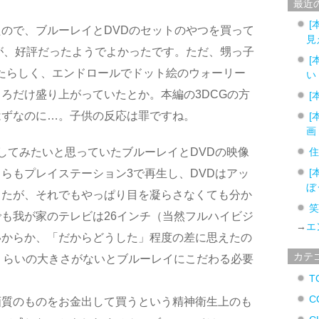
最近
[
ので、ブルーレイとDVDのセットのやつを買って
見
が、好評だったようでよかったです。ただ、甥っ子
[
たらしく、エンドロールでドット絵のウォーリー
い
ろだけ盛り上がっていたとか。本編の3DCGの方
[
はずなのに…。子供の反応は罪ですね。
[
画
してみたいと思っていたブルーレイとDVDの映像
[
らもプレイステーション3で再生し、DVDはアッ
ぼ
したが、それでもやっぱり目を凝らさなくても分か
も我が家のテレビは26インチ（当然フルハイビジ
→
エ
いからか、「だからどうした」程度の差に思えたの
カテ
くらいの大きさがないとブルーレイにこだわる必要
T
C
画質のものをお金出して買うという精神衛生上のも