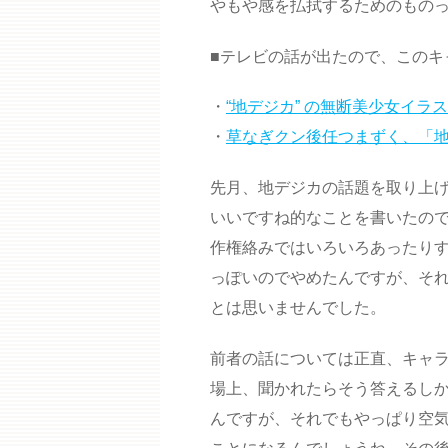
やもや感を払拭するためのもの
■テレビの話が出たので、このキ
・
“地デジカ” の無断美少女イ
・
草なぎクン後任つまずく、「
先月、地デジカの話題を取り上
いいですね的なことを書いたの
作権絡みではいろいろあったり
っぽいのでやめたんですが、それ
とは思いませんでした。
前者の話については正直、キャ
場上、聞かれたらそう答えるし
んですが、それでもやっぱり空