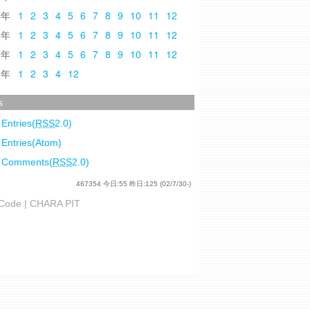
0
1
2
3
4
5
6
7
8
9
10
11
12
9
1
2
3
4
5
6
7
8
9
10
11
12
8
1
2
3
4
5
6
7
8
9
10
11
12
7
1
2
3
4
12
s
 Entries(
RSS
2.0)
 Entries(Atom)
l Comments(
RSS
2.0)
467354
今日:
55
昨日:
125
(02/7/30-)