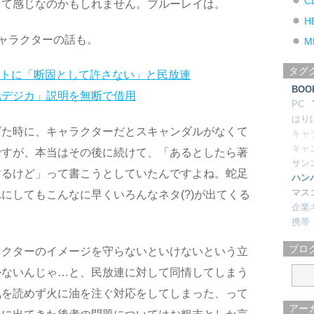
C
って感じなのかもしれません。ブルーレイは。
H
ャラクターの話も。
M
タグ
ラストに「断固として許さない」と民放連
BOO
地デジカ」説明を無断で借用
PC
はり
げた時に、キャラクターだとスキャンダルがなくて
キャ
キャ
ですが、本当はその後に続けて、「あるとしたら著
サン
するけど」って書こうとしていたんですよね。蛇足
ハン
マス
にしてもこんなに早くいろんなネタ(?)が出てくる
企業
携帯
ブロ
ラクターのイメージを守らないといけないという立
かないんじゃ…と、民放連に対して同情してしまう
気を読めず火に油を注ぐ対応をしてしまった、って
アー