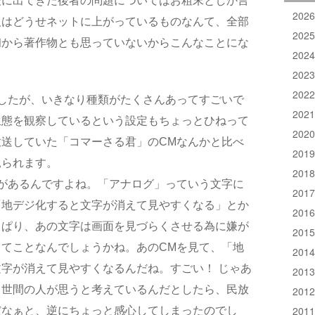
後に出てきた後者の問題についてはお粗末としか言
202
人はどうせネットに上がっているものなんて、全部
202
初から著作物とも思っていないからこんなことにな
202
202
202
したが、いきなり種類がたくさんあってすごいで
202
生態を観察しているという設定もちょっとひねって
202
送していた「コマーさる君」のCMなんかと比べ
201
見られます。
201
があるんですよね。「アナログ」っていう文字に
201
「地デジ化すると文字が消えて見やすくなる」とか
201
っぱり、あの文字は画面を見づらくさせる為に嫌が
201
てことなんでしょうかね。あのCMを見て、「地
201
字が消えて見やすくなるんだね。すごい！ じゃあ
201
も世間の人が思うと考えているんだとしたら、民放
201
201
だなぁと、逆にちょっと感心してしまったのでし