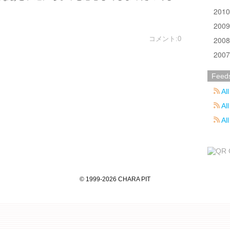
201
200
コメント:0
200
200
Feed
All
All
Al
©
1999
-2026
CHARA PIT