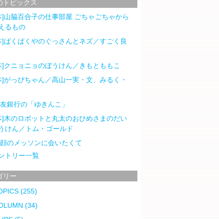
のトピックス
本]山脇百合子の仕事部屋 ごちゃごちゃから
えるもの
本]ぱくぱくやのぐっさんとネズ／すごく良
本]クニョニョのぼうけん／きもとももこ
本]がっぴちゃん／高山一実・文、みるく・
住友銀行の「ゆきんこ」
本]木のロボットと丸太のおひめさまのだい
うけん／トム・ゴールド
笑顔のメッソンに会いたくて
ントリー一覧
ゴリー
OPICS
(255)
OLUMN
(34)