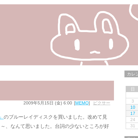
カレ
日
3
2009年5月15日 (金) 6:00
MEMO
ピクサー
10
17
」
のブルーレイディスクを買いました。改めて見
24
31
ぁ～、なんて思いました。台詞の少ないところが好