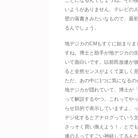
ことになるんでしょうね。その
いようがありません。テレビの
壁の落書きみたいなもので、最
るんでしょう。
地デジカのCMもすぐに始まりま
すね。博士と助手が地デジカの
いて面白いです。以前民放連が放
ると全然センスがよくて楽しく
ただ、あの中に1つに気になるの
地デジカが隠れていて、博士が
って解説するやつ。これってや
らせ目的で表示していますよ、っ
デジ化するとアナログっていう文
さっそく買い換えよう！」とで
連の人ってすごい神経してるん