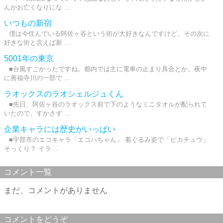
んがお亡くなりにな ...
いつもの新宿
僕は今住んでいる阿佐ヶ谷という街が大好きなんですけど、その次に
好きな街と言えば新 ...
5001年の東京
■台風すごかったですね。都内では主に電車の止まり具合とか。夜中
に善福寺川の一部で ...
ラオックスのラオシェルジュくん
■先日、阿佐ヶ谷のラオックス前で下のようなミニタオルが配られて
いたので、すかさず ...
企業キャラには歴史がいっぱい
■宇部市のエコキャラ「エコハちゃん」 着ぐるみ姿で「ピカチュウ」
そっくり？ イラ ...
コメント一覧
まだ、コメントがありません
コメントをどうぞ