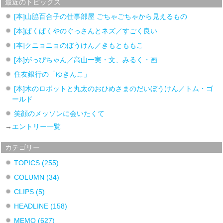
最近のトピックス
[本]山脇百合子の仕事部屋 ごちゃごちゃから見えるもの
[本]ぱくぱくやのぐっさんとネズ／すごく良い
[本]クニョニョのぼうけん／きもとももこ
[本]がっぴちゃん／高山一実・文、みるく・画
住友銀行の「ゆきんこ」
[本]木のロボットと丸太のおひめさまのだいぼうけん／トム・ゴ
ールド
笑顔のメッソンに会いたくて
→
エントリー一覧
カテゴリー
TOPICS
(255)
COLUMN
(34)
CLIPS
(5)
HEADLINE
(158)
MEMO
(627)