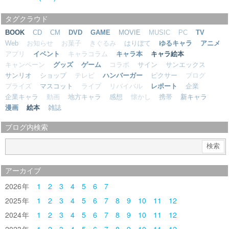
タグクラウド
BOOK
CD
CM
DVD
GAME
MOVIE
MUSIC
PC
TV
Web
お知らせ
お菓子
きぐるみ
はりぼて
ゆるキャラ
アニメ
アプリ
イベント
キャラコラム
キャラ本
キャラ絵本
キャンペーン
グッズ
ゲーム
コラボ
サイン
サンエックス
サンリオ
ショップ
テレビ
ハンバーガー
ピクサー
ブログ
プライズ
マスコット
ライブ
リバイバル
レポート
企業
企業キャラ
動画
地方キャラ
感想
懐かし
携帯
新キャラ
漫画
絵本
雑誌
ブログ内検索
アーカイブ
2026
1
2
3
4
5
6
7
2025
1
2
3
4
5
6
7
8
9
10
11
12
2024
1
2
3
4
5
6
7
8
9
10
11
12
2023
1
2
3
4
5
6
7
8
9
10
11
12