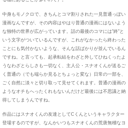
中身もモノクロで、きちんとコマ割りされた一見普通っぽい
漫画なんですが、その内容はやはり普通の漫画にはないよう
な独特の世界が広がっています。話の最後のコマには”終”と
いう文字がついているんですが、これがなかったら終わった
ことにも気付かないような、そんな話ばかりが並んでいるん
ですね。と言っても、起承転結をわざと外してひねくったよ
うなわざとらしさも一切なく、主人公・スナオくんが送るご
く普通の（でも端らか見るとちょっと変な）日常の一部を、
ごく自然に淡々と切り取って見せてくれます。普通の漫画の
ようなオチもへったくれもないんだけど最後には不思議と納
得してしまうんですね。
作品にはスナオくんの友達としてCくんというキャラクター
登場するのですが、なんかいつもスナオくんの荒唐無稽なヨ