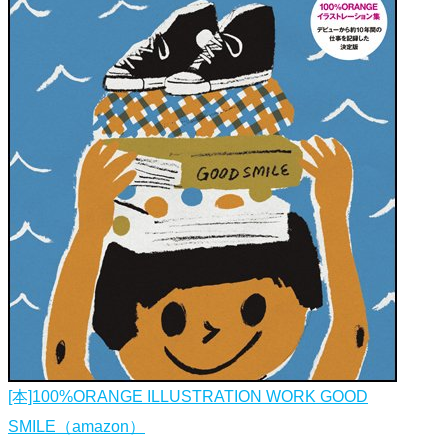
[本]100%ORANGE ILLUSTRATION WORK GOOD
SMILE（amazon）