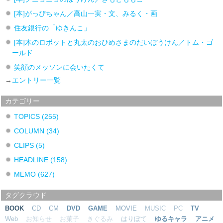
[本]がっぴちゃん／高山一実・文、みるく・画
住友銀行の「ゆきんこ」
[本]木のロボットと丸太のおひめさまのだいぼうけん／トム・ゴ
ールド
笑顔のメッソンに会いたくて
→
エントリー一覧
カテゴリー
TOPICS
(255)
COLUMN
(34)
CLIPS
(5)
HEADLINE
(158)
MEMO
(627)
タグクラウド
BOOK
CD
CM
DVD
GAME
MOVIE
MUSIC
PC
TV
Web
お知らせ
お菓子
きぐるみ
はりぼて
ゆるキャラ
アニメ