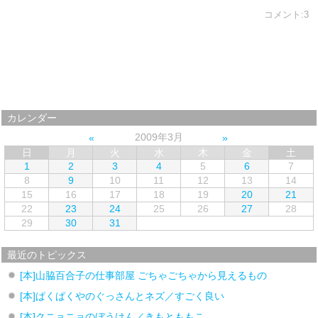
コメント:3
カレンダー
2009年3月
日
月
火
水
木
金
土
1
2
3
4
5
6
7
8
9
10
11
12
13
14
15
16
17
18
19
20
21
22
23
24
25
26
27
28
29
30
31
最近のトピックス
[本]山脇百合子の仕事部屋 ごちゃごちゃから見えるもの
[本]ぱくぱくやのぐっさんとネズ／すごく良い
[本]クニョニョのぼうけん／きもとももこ