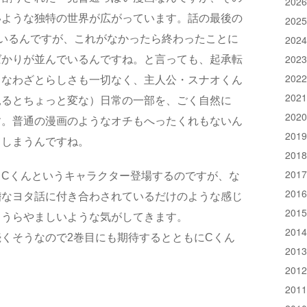
202
いような独特の世界が広がっています。話の最後の
202
ているんですが、これがなかったら終わったことに
202
202
ばかりが並んでいるんですね。と言っても、起承転
202
うなわざとらしさも一切なく、主人公・スナオくん
202
見るとちょっと変な）日常の一部を、ごく自然に
202
す。普通の漫画のようなオチもへったくれもないん
201
てしまうんですね。
201
201
てCくんというキャラクター登場するのですが、な
201
稽なヨタ話に付き合わされているだけのような感じ
201
とうらやましいような気がしてきます。
201
くそうなので2巻目にも期待するとともにCくん
201
201
201
）