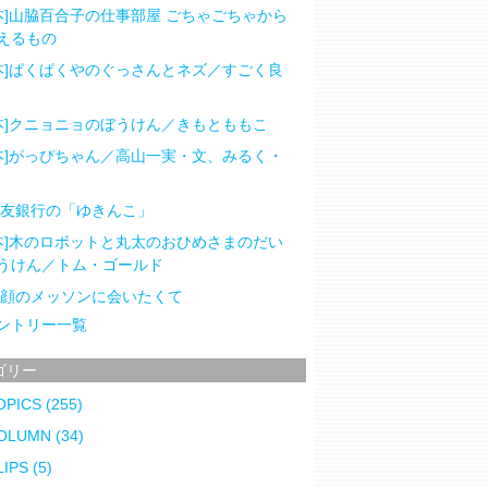
本]山脇百合子の仕事部屋 ごちゃごちゃから
えるもの
本]ぱくぱくやのぐっさんとネズ／すごく良
本]クニョニョのぼうけん／きもとももこ
本]がっぴちゃん／高山一実・文、みるく・
住友銀行の「ゆきんこ」
本]木のロボットと丸太のおひめさまのだい
うけん／トム・ゴールド
笑顔のメッソンに会いたくて
ントリー一覧
ゴリー
OPICS
(255)
OLUMN
(34)
LIPS
(5)