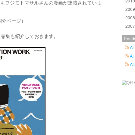
201
の他にもフジモトマサルさんの漫画が連載されていま
200
200
紹介ページ）
200
作品集も紹介しておきます。
Feed
All
All
Al