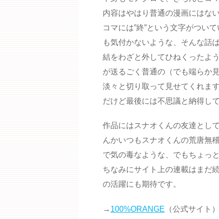
内容はやはり普通の漫画にはな
コマには”終”という文字がつい
も気付かないような、そんな話
結をわざと外してひねくったよ
が送るごく普通の（でも端らか
淡々と切り取って見せてくれま
だけど最後には不思議と納得し
作品にはスナオくんの友達とし
んかいつもスナオくんの荒唐無
で気の毒なような、でもちょっ
ちなみにサイト上の連載はまだ続
の活躍にも期待です。
→
100%ORANGE
（公式サイト