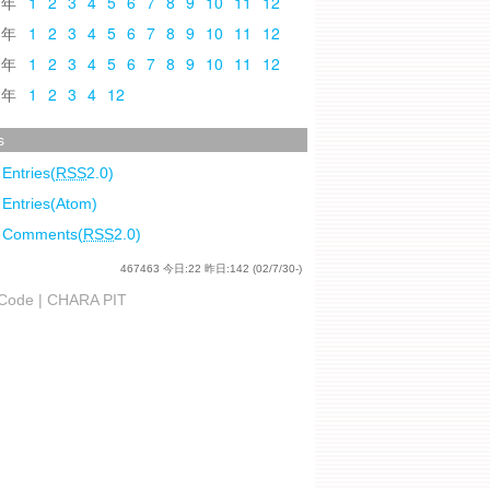
0
1
2
3
4
5
6
7
8
9
10
11
12
9
1
2
3
4
5
6
7
8
9
10
11
12
8
1
2
3
4
5
6
7
8
9
10
11
12
7
1
2
3
4
12
s
 Entries(
RSS
2.0)
 Entries(Atom)
l Comments(
RSS
2.0)
467463
今日:
22
昨日:
142
(02/7/30-)