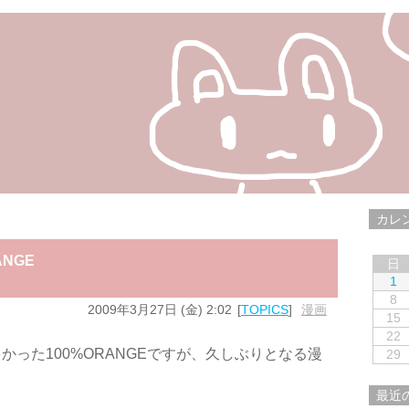
カレ
ANGE
日
1
8
2009年3月27日 (金) 2:02
TOPICS
漫画
15
22
った100%ORANGEですが、久しぶりとなる漫
29
最近