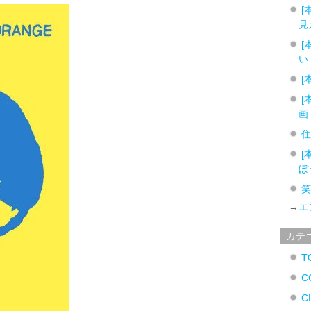
[
見
[
い
[
[
画
[
ぼ
→
エ
カテ
T
C
C