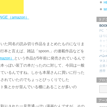
H
M
ANGE（amazon）
タグ
BOO
PC
はり
キャ
ていた同名の読み切り作品をまとめたものになりま
キャ
単行本と言えば、雑誌「spoon.」の連載作品などを
サン
ハン
azon）
という作品が5年前に発売されているんで
マス
絵本っぽい装丁の本だったのに対して、今回は一般
企業
携帯
っているんですね。しかも本屋さんに買いに行った
みされていたのでちょっとびっくりでした
ブロ
ラスト集とかが並んでいる棚にあることが多いの
アー
マ割りされた一見普通っぽい漫画なんですが、その