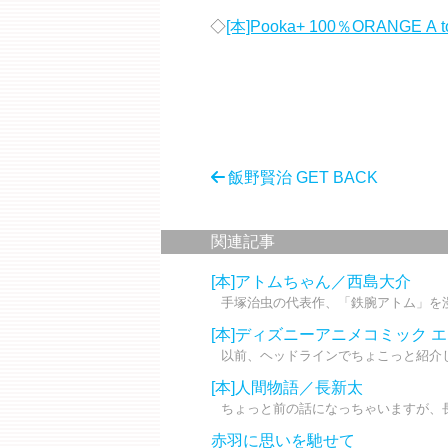
◇
[本]Pooka+ 100％ORANGE A t
飯野賢治 GET BACK
関連記事
[本]アトムちゃん／西島大介
手塚治虫の代表作、「鉄腕アトム」を漫
[本]ディズニーアニメコミック 
以前、ヘッドラインでちょこっと紹介し
[本]人間物語／長新太
ちょっと前の話になっちゃいますが、長新
赤羽に思いを馳せて