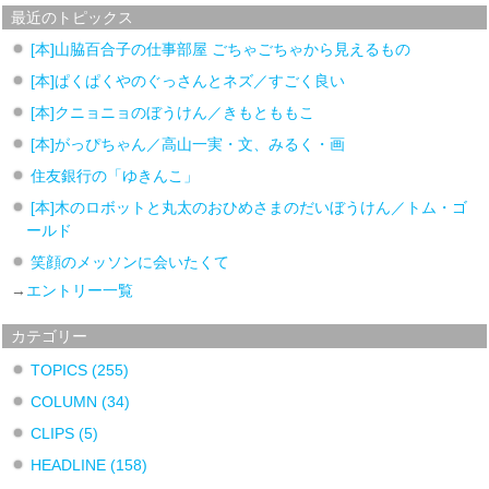
最近のトピックス
[本]山脇百合子の仕事部屋 ごちゃごちゃから見えるもの
[本]ぱくぱくやのぐっさんとネズ／すごく良い
[本]クニョニョのぼうけん／きもとももこ
[本]がっぴちゃん／高山一実・文、みるく・画
住友銀行の「ゆきんこ」
[本]木のロボットと丸太のおひめさまのだいぼうけん／トム・ゴ
ールド
笑顔のメッソンに会いたくて
→
エントリー一覧
カテゴリー
TOPICS
(255)
COLUMN
(34)
CLIPS
(5)
HEADLINE
(158)