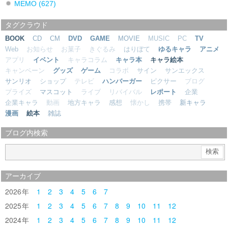
MEMO
(627)
タグクラウド
BOOK
CD
CM
DVD
GAME
MOVIE
MUSIC
PC
TV
Web
お知らせ
お菓子
きぐるみ
はりぼて
ゆるキャラ
アニメ
アプリ
イベント
キャラコラム
キャラ本
キャラ絵本
キャンペーン
グッズ
ゲーム
コラボ
サイン
サンエックス
サンリオ
ショップ
テレビ
ハンバーガー
ピクサー
ブログ
プライズ
マスコット
ライブ
リバイバル
レポート
企業
企業キャラ
動画
地方キャラ
感想
懐かし
携帯
新キャラ
漫画
絵本
雑誌
ブログ内検索
アーカイブ
2026
1
2
3
4
5
6
7
2025
1
2
3
4
5
6
7
8
9
10
11
12
2024
1
2
3
4
5
6
7
8
9
10
11
12