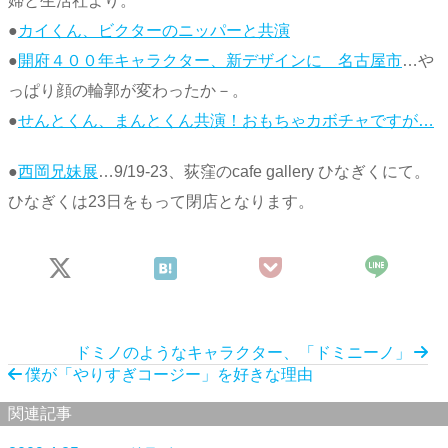
婦と生活社より。
●
カイくん、ビクターのニッパーと共演
●
開府４００年キャラクター、新デザインに 名古屋市
…や
っぱり顔の輪郭が変わったか－。
●
せんとくん、まんとくん共演！おもちゃカボチャですが…
●
西岡兄妹展
…9/19-23、荻窪のcafe gallery ひなぎくにて。
ひなぎくは23日をもって閉店となります。
ドミノのようなキャラクター、「ドミニーノ」
僕が「やりすぎコージー」を好きな理由
関連記事