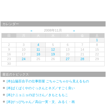
カレンダー
2008年11月
日
月
火
水
木
金
土
1
2
3
4
5
6
7
8
9
10
11
12
13
14
15
16
17
18
19
20
21
22
23
24
25
26
27
28
29
30
最近のトピックス
[本]山脇百合子の仕事部屋 ごちゃごちゃから見えるもの
[本]ぱくぱくやのぐっさんとネズ／すごく良い
[本]クニョニョのぼうけん／きもとももこ
[本]がっぴちゃん／高山一実・文、みるく・画