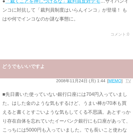
●
「裁くことを押しつけるな」裁判員反対デモ
…サイバンイ
ンコに対抗して「裁判員制度はいらんインコ」が登場！ も
はや何でインコなのか謎な事態に。
コメント:0
どうでもいいですよ
2008年11月24日 (月) 1:44
MEMO
TV
■先日書いた使っていない銀行口座には704円入っていまし
た。はした金のような気もするけど、うまい棒が70本も買
えると書くとすごいような気もしてくる不思議。あとすっか
り存在自体を忘れていたイーバンク銀行にも口座があって、
こっちには5000円も入っていました。でも長いこと使わな