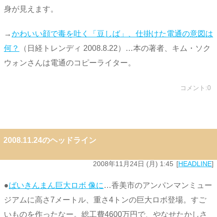
身が見えます。
→
かわいい顔で毒を吐く「豆しば」、仕掛けた電通の意図は
何？
（日経トレンディ 2008.8.22）…本の著者、キム・ソク
ウォンさんは電通のコピーライター。
コメント:0
2008.11.24のヘッドライン
2008年11月24日 (月) 1:45
HEADLINE
●
ばいきんまん巨大ロボ 像に
…香美市のアンパンマンミュー
ジアムに高さ7メートル、重さ4トンの巨大ロボ登場。すご
いものを作ったなー。総工費4600万円で、やなせたかしさ