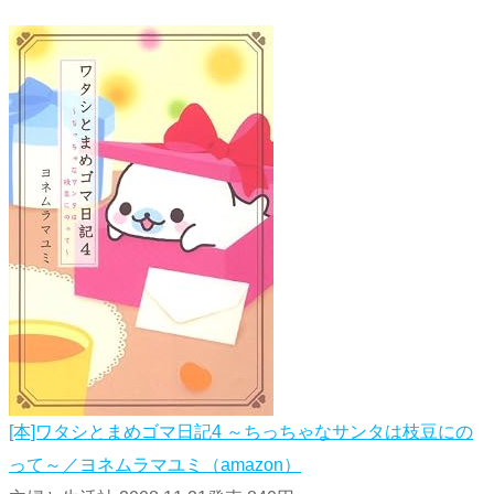
[本]ワタシとまめゴマ日記4 ～ちっちゃなサンタは枝豆にの
って～／ヨネムラマユミ（amazon）