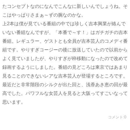
たコンセプトなのになんでこんなに新しいんでしょうね。そ
こはやっぱりさまぁ～ずの腕なのかな。
上2本は僕が見ている番組の中では珍しく吉本興業が絡んで
いない番組なんですが、「本番で～す！」はガチガチの吉本
番組。レギュラー、ゲストとも全員が吉本芸人のコメディ番
組です。やりすぎコージーの後に放送していたので以前から
よく見ていましたが、やりすぎが枠移動になったので改めて
録画するようにしました。番組の見どころは東京ではあまり
見ることのできないレアな吉本芸人が登場するところです。
最近だと非常階段のシルクが出た回と、浅香あき恵の回が最
高でした。パワフルな女芸人を見ると大阪ってすごいなって
思います。
コメント:0