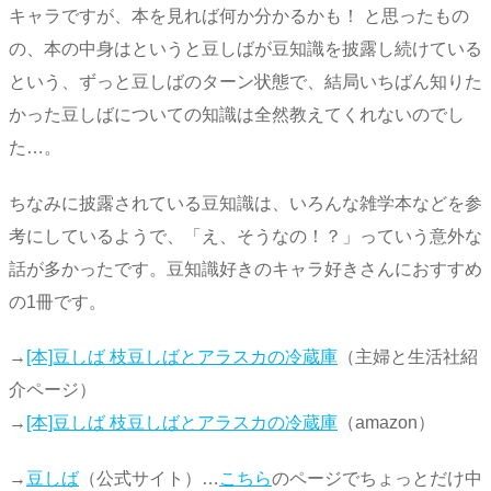
キャラですが、本を見れば何か分かるかも！ と思ったもの
の、本の中身はというと豆しばが豆知識を披露し続けている
という、ずっと豆しばのターン状態で、結局いちばん知りた
かった豆しばについての知識は全然教えてくれないのでし
た…。
ちなみに披露されている豆知識は、いろんな雑学本などを参
考にしているようで、「え、そうなの！？」っていう意外な
話が多かったです。豆知識好きのキャラ好きさんにおすすめ
の1冊です。
→
[本]豆しば 枝豆しばとアラスカの冷蔵庫
（主婦と生活社紹
介ページ）
→
[本]豆しば 枝豆しばとアラスカの冷蔵庫
（amazon）
→
豆しば
（公式サイト）…
こちら
のページでちょっとだけ中