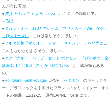
んが市に寄贈。
●
[本]わたしキティ よろしくね！
…キティの顔型絵本。
→
7&Y
●
タカラトミー：170万本ゲーム「マリオカートWii」がチョ
ロQシリーズに
…これは楽しそう。ほしい。
●
フルタ製菓「マリオカートＷｉｉキャンデー」を発売に
…
これもなかなかよさそう。ほしい。
●
マクドナルド、ハッピーセット ポケモン 『ぴかポケ』全
50種類 12月19日（金）から限定販売
…え、50種類もある
の。
●
Rolitoland -petit voyage-
…PSP
「パタポン」
のキャラクタ
ー、グラフィックを手掛けたフランスのクリエイター、オリ
ートの個展。12/12-25、原宿LAPNET SHIPにて。