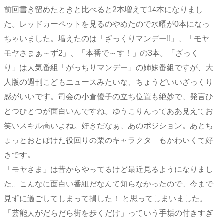
前回書き留めたときと比べると2本増えて14本になりまし
た。レッドカーペットを見るのやめたので水曜が0本になっ
ちゃいました。増えたのは「ざっくりマンデー!!」、「モヤ
モヤさまぁ～ず2」、「本番で～す！」の3本。「ざっく
り」は人気番組「がっちりマンデー」の姉妹番組ですが、大
人版の週刊こどもニュースみたいな、ちょうどいいざっくり
感がいいです。司会の小倉優子の立ち位置も絶妙で、発言ひ
とつひとつが面白いんですね。ゆうこりんってああ見えてお
笑いスキル高いよね。好きだなぁ、あのポジション。あとち
ょっとおとぼけた役回りの栗のキャラクターもかわいくて好
きです。
「モヤさま」は昔からやってるけど最近見るようになりまし
た。こんなに面白い番組だなんて知らなかったので、今まで
見ずに過ごしてしまって損した！ と思ってしまいました。
「芸能人がだらだら街を歩くだけ」っていう手垢の付きすぎ