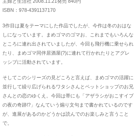
主婦と生活社 2008.11.21発売 840円
ISBN：978-4391137170
3作目は夏をテーマにした作品でしたが、今作は冬のおはな
しになっています。まめゴマのゴマお、これまでもいろんな
ところに連れ出されていましたが、今回も飛行機に乗せられ
たり、まめゴマ同伴居酒屋(?)に連れて行かれたりとアグレ
ッシブに活動されています。
そしてこのシリーズの見どころと言えば、まめゴマの活躍に
並行して繰り広げられるワタシさんとペットショップのお兄
さんとの恋のゆくえ。今回は帯にも「アザラシがおこすイブ
の夜の奇跡!?」なんていう煽り文句まで書かれているのです
が、進展があるのかどうかは読んでのお楽しみと言うこと
で。