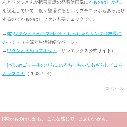
あとワタシさんが携帯電話の発着信画像に
かものはしかも。
を設定していて、度々登場するというプチコラボもあったり
するのでかものはしファンも要チェックです。
→
[本]ワタシとまめゴマ日記4 ～ちっちゃなサンタは枝豆に
のって～
（主婦と生活社紹介ページ）
→
ワタシとまめゴマネット
（サンエックス公式サイト）
◇
[本]まめゴマ―手のひらにのるちっちゃなあざらし／ヨネ
ムラマユミ
（2008.7.14）
コメント:0
[本]かものはしかも。 こんな感じで、まあいいかも。