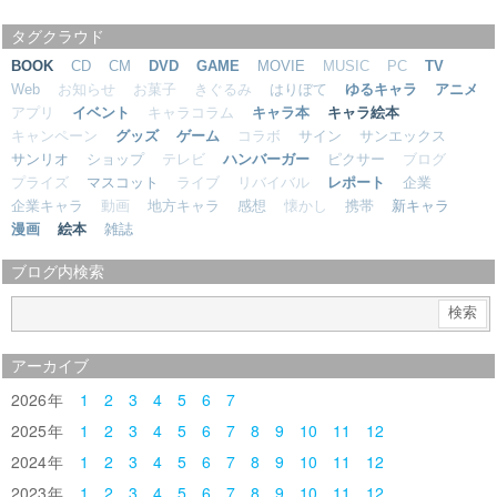
タグクラウド
BOOK
CD
CM
DVD
GAME
MOVIE
MUSIC
PC
TV
Web
お知らせ
お菓子
きぐるみ
はりぼて
ゆるキャラ
アニメ
アプリ
イベント
キャラコラム
キャラ本
キャラ絵本
キャンペーン
グッズ
ゲーム
コラボ
サイン
サンエックス
サンリオ
ショップ
テレビ
ハンバーガー
ピクサー
ブログ
プライズ
マスコット
ライブ
リバイバル
レポート
企業
企業キャラ
動画
地方キャラ
感想
懐かし
携帯
新キャラ
漫画
絵本
雑誌
ブログ内検索
アーカイブ
2026
1
2
3
4
5
6
7
2025
1
2
3
4
5
6
7
8
9
10
11
12
2024
1
2
3
4
5
6
7
8
9
10
11
12
2023
1
2
3
4
5
6
7
8
9
10
11
12