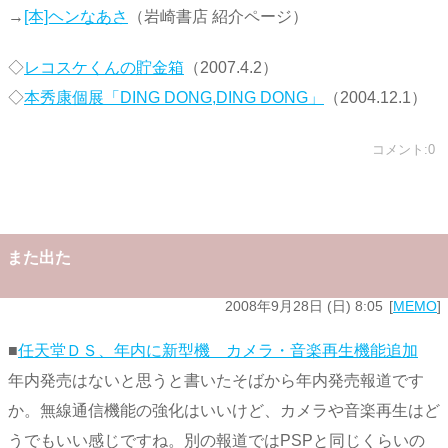
→
[本]ヘンなあさ
（岩崎書店 紹介ページ）
◇
レコスケくんの貯金箱
（2007.4.2）
◇
本秀康個展「DING DONG,DING DONG」
（2004.12.1）
コメント:0
また出た
2008年9月28日 (日) 8:05
MEMO
■
任天堂ＤＳ、年内に新型機 カメラ・音楽再生機能追加
年内発売はないと思うと書いたそばから年内発売報道です
か。無線通信機能の強化はいいけど、カメラや音楽再生はど
うでもいい感じですね。別の報道ではPSPと同じくらいの