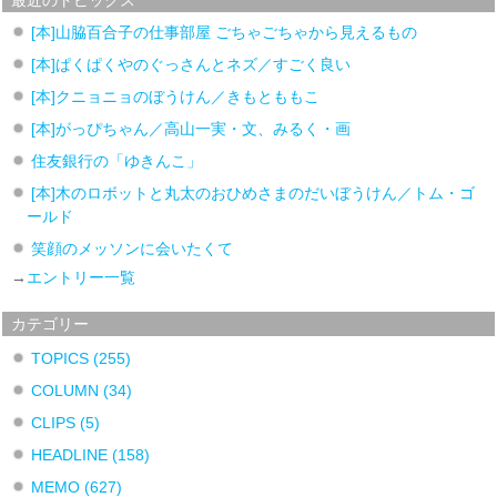
[本]山脇百合子の仕事部屋 ごちゃごちゃから見えるもの
[本]ぱくぱくやのぐっさんとネズ／すごく良い
[本]クニョニョのぼうけん／きもとももこ
[本]がっぴちゃん／高山一実・文、みるく・画
住友銀行の「ゆきんこ」
[本]木のロボットと丸太のおひめさまのだいぼうけん／トム・ゴ
ールド
笑顔のメッソンに会いたくて
→
エントリー一覧
カテゴリー
TOPICS
(255)
COLUMN
(34)
CLIPS
(5)
HEADLINE
(158)
MEMO
(627)