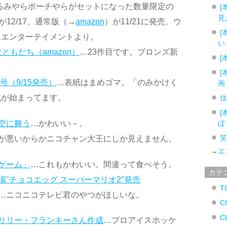
るみやらポーチやらがセットになった数量限定の
[
見
が12/17、通常版（→
amazon
）が11/21に発売。ウ
[
ムエンターテイメントより。
い
ともだち（amazon）
…23作目です。ブロンズ新
[
[
月号（9/15発売）
…表紙はまめゴマ。「のみかけく
画
載が始まってます。
[
空に舞う
…かわいい－。
ぼ
が悪いからかニコチャン大王にしか見えません。
→
エ
ゲーム」
…これもかわいい。間違って食べそう。
カテ
"チョコエッグ スーパーマリオ2″発売
T
…ニコニコテレビ君のやつがほしいな。
C
C
 リリー・フランキーさん作成
…プロアイスホッケ