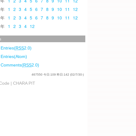
0
1
2
3
4
5
6
7
8
9
10
11
12
9
1
2
3
4
5
6
7
8
9
10
11
12
8
1
2
3
4
5
6
7
8
9
10
11
12
7
1
2
3
4
12
s
 Entries(
RSS
2.0)
 Entries(Atom)
l Comments(
RSS
2.0)
467550
今日:
109
昨日:
142
(02/7/30-)