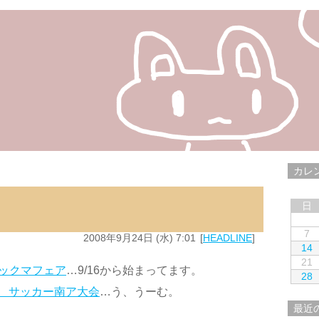
カレ
日
7
2008年9月24日 (水) 7:01
HEADLINE
14
21
ラックマフェア
…9/16から始まってます。
28
 サッカー南ア大会
…う、うーむ。
最近