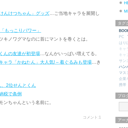
H
M
地けんけつちゃん」グッズ
…ご当地キャラを展開し
タグ
る「もっこりパワー」
BOO
PC
ツキノワグマなのに首にマントを巻くとは。
はり
キャ
くんの友達が初登場
…なんかいっぱい増えてる。
キャ
サン
ャラ「かねたん」大人気! – 着ぐるみも登場
…き
ハン
マス
企業
携帯
ん、2位せんとくん
納税で条例
ブロ
モンちゃんという名前に。
コメント:1
アー