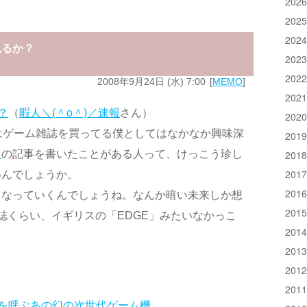
202
202
202
見るか？
202
202
2008年9月24日 (水) 7:00
MEMO
202
？
（
暇人＼(＾o＾)／速報
さん）
202
はゲーム雑誌を買ってる僕としてはなかなか興味深
201
イ
の記事を書いたことがある人って、けっこう珍し
201
201
いんでしょうか。
201
うなっていくんでしょうね。なんか暗い未来しか想
201
誌くらい、イギリスの「EDGE」みたいなかっこ
201
。
201
201
201
を呼ぶあの幻の次世代ゲーム機