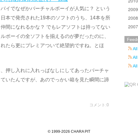
201
バイでなぜかバーチャルボーイが人気に？ という
200
200
日本で発売された19本のソフトのうち、14本を所
200
仲間になれるかな？ でもレアソフトは持ってない
ャルボーイの全ソフトを揃えるのが夢だったのに、
Feed
されたら更にプレミアついて絶望的ですね。とほ
All
All
Al
に、押し入れに入れっぱなしにしてあったバーチャ
していたんですが、あのでっかい箱を見た瞬間に諦
コメント:0
©
1999
-2026
CHARA PIT