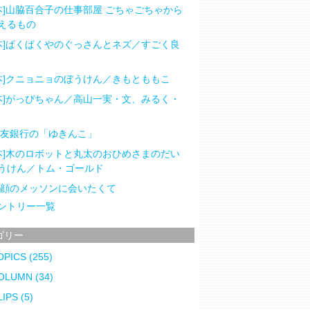
本]山脇百合子の仕事部屋 ごちゃごちゃから
えるもの
本]ぱくぱくやのぐっさんとネズ／すごく良
本]クニョニョのぼうけん／きもとももこ
本]がっぴちゃん／高山一実・文、みるく・
住友銀行の「ゆきんこ」
本]木のロボットと丸太のおひめさまのだい
うけん／トム・ゴールド
笑顔のメッソンに会いたくて
ントリー一覧
ゴリー
OPICS
(255)
OLUMN
(34)
LIPS
(5)