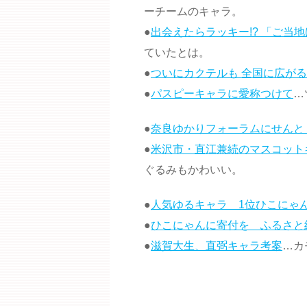
ーチームのキャラ。
●
出会えたらラッキー!? 「ご当
ていたとは。
●
ついにカクテルも 全国に広が
●
パスピーキャラに愛称つけて
…
●
奈良ゆかりフォーラムにせんと
●
米沢市・直江兼続のマスコットキ
ぐるみもかわいい。
●
人気ゆるキャラ 1位ひこにゃ
●
ひこにゃんに寄付を ふるさと
●
滋賀大生、直弼キャラ考案
…カ