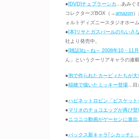
●
[DVD]チェブラーシカ
…あみぐ
コレクターズBOX（→
amazon
）
ォルトディズニースタジオホー
●
[本]リサとガスパールのちいさな
社より発売中。
●
[雑誌]ね～ね～ 2008年10・11
ん」というクーリアキャラの連
●
泡で作られたカービィたちが大
●
稲穂で描いたミッキー登場
…目
●
ハピネットロビン「ビスケット
●
マリオのチョコエッグが再び登場
●
ニコニコ動画がゲーセンに進出
●
バックス新キャラ｢シカッチ｣