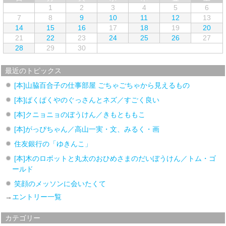
1
2
3
4
5
6
7
8
9
10
11
12
13
14
15
16
17
18
19
20
21
22
23
24
25
26
27
28
29
30
最近のトピックス
[本]山脇百合子の仕事部屋 ごちゃごちゃから見えるもの
[本]ぱくぱくやのぐっさんとネズ／すごく良い
[本]クニョニョのぼうけん／きもとももこ
[本]がっぴちゃん／高山一実・文、みるく・画
住友銀行の「ゆきんこ」
[本]木のロボットと丸太のおひめさまのだいぼうけん／トム・ゴ
ールド
笑顔のメッソンに会いたくて
→
エントリー一覧
カテゴリー