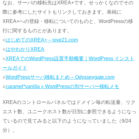
なお、サーバの移転先はXREA+です。せっかくなのでその
際に参考にしたサイトもリンクしておきます。単純に
XREA+への登録・移転についてのものと、WordPressの移
行に関するものとがあります。
○
はじめてのXREA+ – jove21.com
○
はやわかりXREA
○
XREAでのWordPress設置手順概要｜WordPress インスト
ールガイド
○
WordPressサーバ移転まとめ – Odysseygate.com
○
caramel*vanilla » WordPressの別サーバー移転メモ
XREAのコントロールパネルではドメイン毎の転送量、リク
エスト数、ユニークホスト数が日別に参照できるようになっ
ているので見てみると以下のようになっていました（9/24
分）。