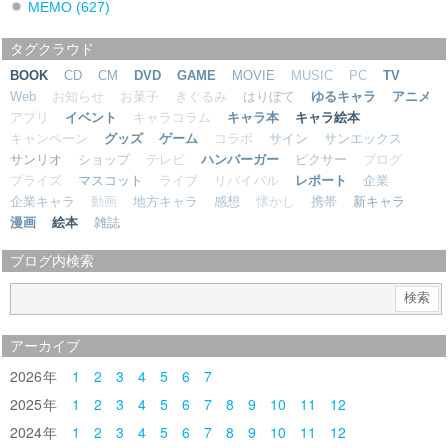
MEMO
(627)
タグクラウド
BOOK
CD
CM
DVD
GAME
MOVIE
MUSIC
PC
TV
Web
お知らせ
お菓子
きぐるみ
はりぼて
ゆるキャラ
アニメ
アプリ
イベント
キャラコラム
キャラ本
キャラ絵本
キャンペーン
グッズ
ゲーム
コラボ
サイン
サンエックス
サンリオ
ショップ
テレビ
ハンバーガー
ピクサー
ブログ
プライズ
マスコット
ライブ
リバイバル
レポート
企業
企業キャラ
動画
地方キャラ
感想
懐かし
携帯
新キャラ
漫画
絵本
雑誌
ブログ内検索
アーカイブ
2026
1
2
3
4
5
6
7
2025
1
2
3
4
5
6
7
8
9
10
11
12
2024
1
2
3
4
5
6
7
8
9
10
11
12