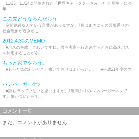
11/23、11/24に開催された「世界キャラクターさみっと in 羽生」に今
年 ...
この先どうなるんだろう
空前絶後なんていう言葉がありますが、7月はまさにその言葉通りの
社会現象が巻き起こ ...
2012.4.30のMEMO
■バスの事故、こわいですね。僕も実家へ行き来するときに高速バス
を利用することがあ ...
もっと家でやろう。
■もっと気の利いたこと書いておけばよかった…。 ■平成21年度のマ
...
ハンバーガー4つ
■誰も待っていないと思いますが、1週間ぶりのハンバーガーネタで
す。気がついたら4 ...
コメント一覧
まだ、コメントがありません