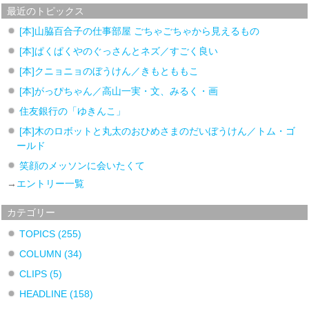
最近のトピックス
[本]山脇百合子の仕事部屋 ごちゃごちゃから見えるもの
[本]ぱくぱくやのぐっさんとネズ／すごく良い
[本]クニョニョのぼうけん／きもとももこ
[本]がっぴちゃん／高山一実・文、みるく・画
住友銀行の「ゆきんこ」
[本]木のロボットと丸太のおひめさまのだいぼうけん／トム・ゴ
ールド
笑顔のメッソンに会いたくて
→
エントリー一覧
カテゴリー
TOPICS
(255)
COLUMN
(34)
CLIPS
(5)
HEADLINE
(158)