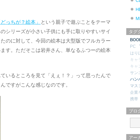
C
H
M
「どっちが？絵本」
という親子で遊ぶことをテーマ
あのシリーズが小さい子供にも手に取りやすいサイ
タグ
BOO
ったのに対して、今回の絵本は大型版でフルカラー
PC
います。ただそこは岩井さん、単なるふつーの絵本
はり
キャ
キャ
サン
れているところを見て「えぇ！？」って思ったんで
ハン
るんですがこんな感じなのです。
マス
企業
携帯
ブロ
アー