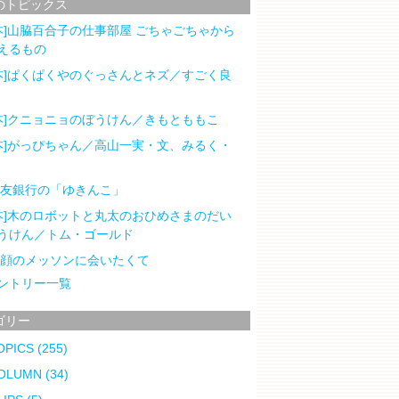
のトピックス
本]山脇百合子の仕事部屋 ごちゃごちゃから
えるもの
本]ぱくぱくやのぐっさんとネズ／すごく良
本]クニョニョのぼうけん／きもとももこ
本]がっぴちゃん／高山一実・文、みるく・
住友銀行の「ゆきんこ」
本]木のロボットと丸太のおひめさまのだい
うけん／トム・ゴールド
笑顔のメッソンに会いたくて
ントリー一覧
ゴリー
OPICS
(255)
OLUMN
(34)