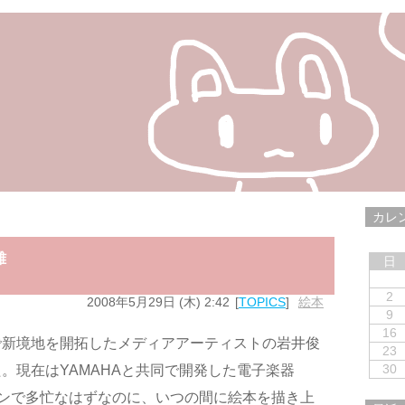
カレ
雄
日
2
2008年5月29日 (木) 2:42
TOPICS
絵本
9
16
で新境地を開拓したメディアアーティストの岩井俊
23
30
。現在はYAMAHAと共同で開発した電子楽器
ンで多忙なはずなのに、いつの間に絵本を描き上