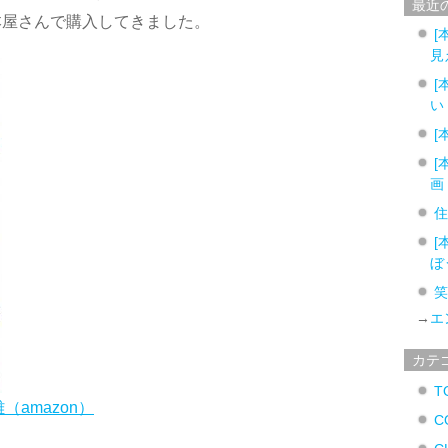
最近
本屋さんで購入してきました。
[
見
[
い
[
[
画
[
ぼ
→
エ
カテ
T
（amazon）
C