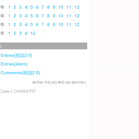
0
1
2
3
4
5
6
7
8
9
10
11
12
9
1
2
3
4
5
6
7
8
9
10
11
12
8
1
2
3
4
5
6
7
8
9
10
11
12
7
1
2
3
4
12
s
 Entries(
RSS
2.0)
 Entries(Atom)
l Comments(
RSS
2.0)
467542
今日:
101
昨日:
142
(02/7/30-)