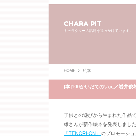
CHARA PIT
キャラクターの話題を追っかけています。
HOME
>
絵本
[本]100かいだてのいえ／岩井俊
子供との遊びから生まれた作品
雄さんが新作絵本を発表しました
「TENORI-ON」
のプロモーショ