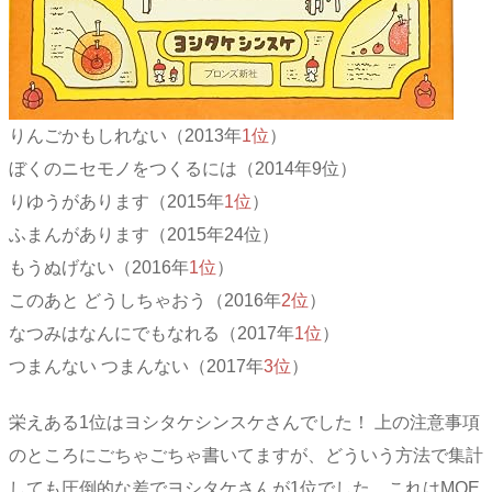
りんごかもしれない（2013年
1位
）
ぼくのニセモノをつくるには（2014年9位）
りゆうがあります（2015年
1位
）
ふまんがあります（2015年24位）
もうぬげない（2016年
1位
）
このあと どうしちゃおう（2016年
2位
）
なつみはなんにでもなれる（2017年
1位
）
つまんない つまんない（2017年
3位
）
栄えある1位はヨシタケシンスケさんでした！ 上の注意事項
のところにごちゃごちゃ書いてますが、どういう方法で集計
しても圧倒的な差でヨシタケさんが1位でした。これはMOE