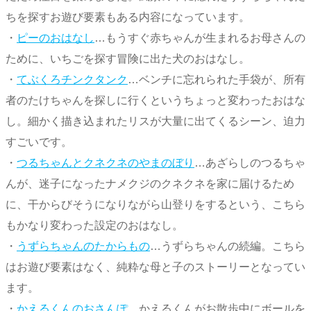
ちを探すお遊び要素もある内容になっています。
・
ピーのおはなし
…もうすぐ赤ちゃんが生まれるお母さんの
ために、いちごを探す冒険に出た犬のおはなし。
・
てぶくろチンクタンク
…ベンチに忘れられた手袋が、所有
者のたけちゃんを探しに行くというちょっと変わったおはな
し。細かく描き込まれたリスが大量に出てくるシーン、迫力
すごいです。
・
つるちゃんとクネクネのやまのぼり
…あざらしのつるちゃ
んが、迷子になったナメクジのクネクネを家に届けるため
に、干からびそうになりながら山登りをするという、こちら
もかなり変わった設定のおはなし。
・
うずらちゃんのたからもの
…うずらちゃんの続編。こちら
はお遊び要素はなく、純粋な母と子のストーリーとなってい
ます。
・
かえるくんのおさんぽ
…かえるくんがお散歩中にボールを