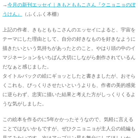
→
今月の新刊エッセイ｜きもとももこさん『クニョニョのぼ
うけん』
（ふくふく本棚）
上記の作者、きもとももこさんのエッセイによると、宇宙を
テーマにした理由として、自分の好きなものを好きなように
描きたいという気持ちがあったとのこと。やはり頭の中のイ
マジネーションをいちばん大切にしながら創作されているん
だなぁと感じました。
タイトルバックの絵にギョッとしたと書きましたが、おそら
くこれも、びっくりさせたいというよりも、作者の美的感覚
に逆らわず、忠実に描いた結果と考えた方がしっくりくるよ
うな気がしました。
この絵本を作るのに5年かかったそうなので、気軽に言える
ことではないかもですが、ぜひクニョニョが主人公の続編も
見てみたいです。次はアップリン星を舞台にしてほしいか