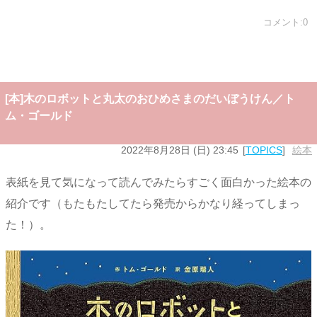
コメント:0
[本]木のロボットと丸太のおひめさまのだいぼうけん／ト
ム・ゴールド
2022年8月28日 (日) 23:45
TOPICS
絵本
表紙を見て気になって読んでみたらすごく面白かった絵本の
紹介です（もたもたしてたら発売からかなり経ってしまっ
た！）。