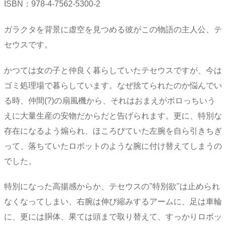
ISBN：978-4-7562-5300-2
ガラクタを背景に虚空を見つめる彼がこの物語の主人公、テ
セウスです。
かつては女の子と仲良く暮らしていたテセウスですが、今は
ゴミ処理場で暮らしています。なぜ捨てられたのか悩んでい
る時、仲間(?)の扇風機から、それはおまえがボロっちいう
えに大量生産の安物だからだと告げられます。更に、特別な
存在になるよう煽られ、ほころびていた左腕を自ら引きちぎ
って、落ちていたロボットのような腕に付け替えてしまうの
でした。
特別になった高揚感からか、テセウスの"特別欲"は止められ
なくなってしまい、右腕は伸び縮みするアームに、足は車輪
に、更には胴体、果ては頭まで取り替えて、すっかりロボッ