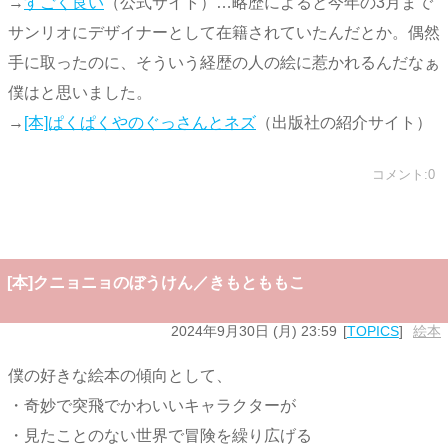
→
すごく良い
（公式サイト）…略歴によると今年の3月まで
サンリオにデザイナーとして在籍されていたんだとか。偶然
手に取ったのに、そういう経歴の人の絵に惹かれるんだなぁ
僕はと思いました。
→
[本]ぱくぱくやのぐっさんとネズ
（出版社の紹介サイト）
コメント:0
[本]クニョニョのぼうけん／きもとももこ
2024年9月30日 (月) 23:59
TOPICS
絵本
僕の好きな絵本の傾向として、
・奇妙で突飛でかわいいキャラクターが
・見たことのない世界で冒険を繰り広げる