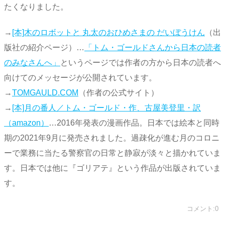
たくなりました。
→
[本]木のロボットと 丸太のおひめさまの だいぼうけん
（出
版社の紹介ページ）…
「トム・ゴールドさんから日本の読者
のみなさんへ」
というページでは作者の方から日本の読者へ
向けてのメッセージが公開されています。
→
TOMGAULD.COM
（作者の公式サイト）
→
[本]月の番人／トム・ゴールド・作、古屋美登里・訳
（amazon）
…2016年発表の漫画作品。日本では絵本と同時
期の2021年9月に発売されました。過疎化が進む月のコロニ
ーで業務に当たる警察官の日常と静寂が淡々と描かれていま
す。日本では他に『ゴリアテ』という作品が出版されていま
す。
コメント:0