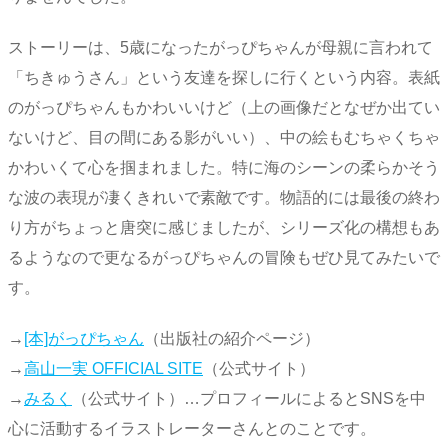
ストーリーは、5歳になったがっぴちゃんが母親に言われて
「ちきゅうさん」という友達を探しに行くという内容。表紙
のがっぴちゃんもかわいいけど（上の画像だとなぜか出てい
ないけど、目の間にある影がいい）、中の絵もむちゃくちゃ
かわいくて心を掴まれました。特に海のシーンの柔らかそう
な波の表現が凄くきれいで素敵です。物語的には最後の終わ
り方がちょっと唐突に感じましたが、シリーズ化の構想もあ
るようなので更なるがっぴちゃんの冒険もぜひ見てみたいで
す。
→
[本]がっぴちゃん
（出版社の紹介ページ）
→
高山一実 OFFICIAL SITE
（公式サイト）
→
みるく
（公式サイト）…プロフィールによるとSNSを中
心に活動するイラストレーターさんとのことです。