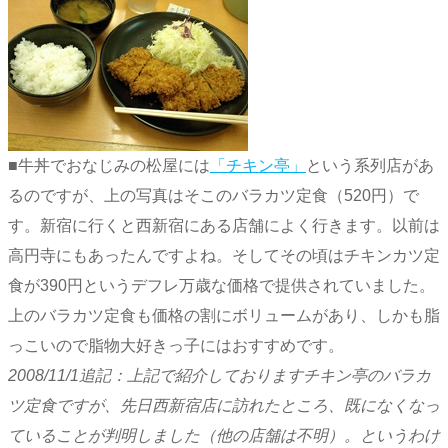
■牛丼でおなじみの松屋には
「チキン亭」
という系列店があ
るのですが、上の写真はそこのバラカツ定食（520円）で
す。新宿に行くと西新宿にある店舗によく行きます。以前は
高円寺にもあったんですよね。そしてその頃はチキンカツ定
食が390円というデフレ万歳な価格で提供されていました。
上のバラカツ定食も価格の割にボリュームがあり、しかも脂
っこいので脂物大好きっ子にはおすすめです。
2008/11/1追記：上記で紹介しておりますチキン亭のバラカ
ツ定食ですが、先日西新宿店に訪れたところ、既になくなっ
ていることが判明しました（他の店舗は不明）。というわけ