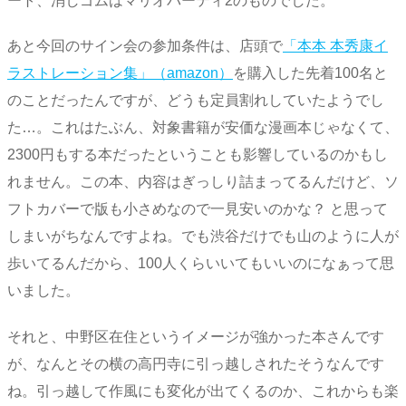
ート、消しゴムはマリオパーティ2のものでした。
あと今回のサイン会の参加条件は、店頭で
「本本 本秀康イ
ラストレーション集」（amazon）
を購入した先着100名と
のことだったんですが、どうも定員割れしていたようでし
た…。これはたぶん、対象書籍が安価な漫画本じゃなくて、
2300円もする本だったということも影響しているのかもし
れません。この本、内容はぎっしり詰まってるんだけど、ソ
フトカバーで版も小さめなので一見安いのかな？ と思って
しまいがちなんですよね。でも渋谷だけでも山のように人が
歩いてるんだから、100人くらいいてもいいのになぁって思
いました。
それと、中野区在住というイメージが強かった本さんです
が、なんとその横の高円寺に引っ越しされたそうなんです
ね。引っ越して作風にも変化が出てくるのか、これからも楽