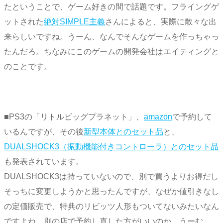
たということで、ゲーム好きの間で話題です。フライングゲ
ットされた
絶対SIMPLE主義
さんによると、実際に散々な出
来らしいですね。うーん、なんでそんなゲームを作っちゃっ
たんだろ。ちなみにこのゲームの開発会社はエイティングと
のことです。
■PS3の「リトルビッグプラネット」、
amazon
で予約して
いるんですが、その後
新型本体とのセット品
と、
DUALSHOCK3（振動機能付きコントローラ）とのセット品
も発表されています。
DUALSHOCK3は持っていないので、別で買うよりお得だし
そっちに変更しようかと思ったんですが、なぜか値引きなし
の定価販売で、特典のリビッツ人形もついてないみたいなん
ですよね。別の店で予約し直した方がいいのか。うーむ。