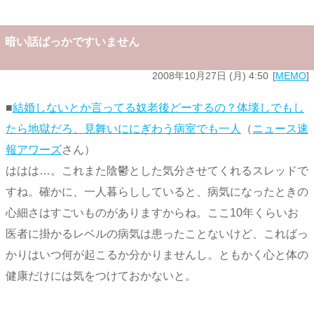
暗い話ばっかですいません
2008年10月27日 (月) 4:50
MEMO
■
結婚しないとか言ってる奴老後どーするの？体壊しでもし
たら地獄だろ、見舞いににぎわう病室でも一人
（
ニュース速
報アワーズ
さん）
ははは…。これまた陰鬱とした気分させてくれるスレッドで
すね。確かに、一人暮らししていると、病気になったときの
心細さはすごいものがありますからね。ここ10年くらいお
医者に掛かるレベルの病気は患ったことないけど、こればっ
かりはいつ何が起こるか分かりませんし。ともかく心と体の
健康だけには気をつけておかないと。