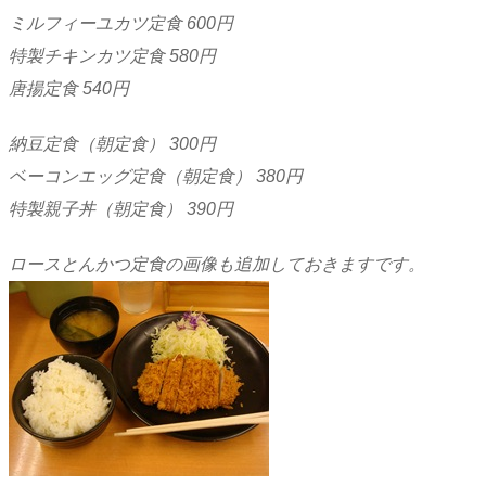
ミルフィーユカツ定食 600円
特製チキンカツ定食 580円
唐揚定食 540円
納豆定食（朝定食） 300円
ベーコンエッグ定食（朝定食） 380円
特製親子丼（朝定食） 390円
ロースとんかつ定食の画像も追加しておきますです。