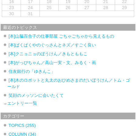
16
17
18
19
20
21
22
23
24
25
26
27
28
29
30
31
最近のトピックス
[本]山脇百合子の仕事部屋 ごちゃごちゃから見えるもの
[本]ぱくぱくやのぐっさんとネズ／すごく良い
[本]クニョニョのぼうけん／きもとももこ
[本]がっぴちゃん／高山一実・文、みるく・画
住友銀行の「ゆきんこ」
[本]木のロボットと丸太のおひめさまのだいぼうけん／トム・ゴ
ールド
笑顔のメッソンに会いたくて
→
エントリー一覧
カテゴリー
TOPICS
(255)
COLUMN
(34)