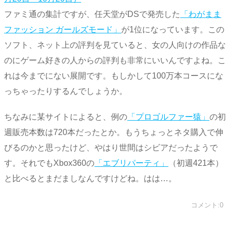
ファミ通の集計ですが、任天堂がDSで発売した
「わがまま
ファッション ガールズモード」
が1位になっています。この
ソフト、ネット上の評判を見ていると、女の人向けの作品な
のにゲーム好きの人からの評判も非常にいいんですよね。こ
れは今までにない展開です。もしかして100万本コースにな
っちゃったりするんでしょうか。
ちなみに某サイトによると、例の
「プロゴルファー猿」
の初
週販売本数は720本だったとか。もうちょっとネタ購入で伸
びるのかと思ったけど、やはり世間はシビアだったようで
す。それでもXbox360の
「エブリパーティ」
（初週421本）
と比べるとまだましなんですけどね。はは…。
コメント:0